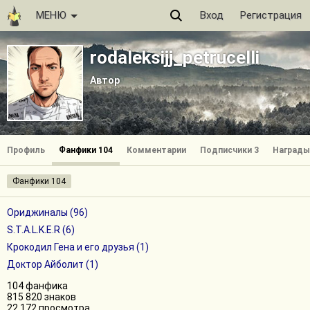
МЕНЮ
Вход
Регистрация
rodaleksijj_petrucelli
Автор
Профиль
Фанфики 104
Комментарии
Подписчики 3
Награды
Фанфики 104
Ориджиналы (96)
S.T.A.L.K.E.R (6)
Крокодил Гена и его друзья (1)
Доктор Айболит (1)
104 фанфика
815 820 знаков
22 172 просмотра