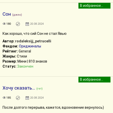
Сон
(джен)
180
20.08.2024
Как хорошо, что сий Сон не стал Явью
Автор:
rodaleksijj_petrucelli
Фандом:
Ориджиналы
Рейтинг:
General
Жанры:
Стихи
Размер:
Мини | 810 знаков
Статус:
Закончен
Хочу сказать...
(гет)
185
20.08.2024
После долгого перерыва, кажется, вдохновение вернулось)