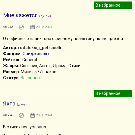
Мне кажется
(джен)
243
20.08.2024
От офисного планктона офисному планктону посвящается...
Автор:
rodaleksijj_petrucelli
Фандом:
Ориджиналы
Рейтинг:
General
Жанры:
Сонгфик, Ангст, Драма, Стихи
Размер:
Мини | 577 знаков
Статус:
Закончен
Яхта
(джен)
226
20.08.2024
В стихах все условно...