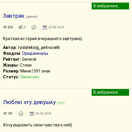
Завтрак
(джен)
223
1
20.08.2024
Краткая история вчерашнего завтрака)
Автор:
rodaleksijj_petrucelli
Фандом:
Ориджиналы
Рейтинг:
General
Жанры:
Стихи
Размер:
Мини | 591 знак
Статус:
Закончен
Люблю эту девушку
(гет)
191
20.08.2024
Хочу выразить свои чувства к ней)