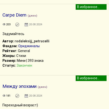
Carpe Diem
(джен)
203
20.08.2024
Задумайтесь
Автор:
rodaleksijj_petrucelli
Фандом:
Ориджиналы
Рейтинг:
General
Жанры:
Стихи
Размер:
Мини | 393 знака
Статус:
Закончен
Между эпохами
(джен)
181
20.08.2024
Переходный возраст)