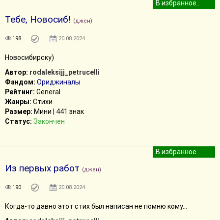
Тебе, Новосиб!
(джен)
198
20.08.2024
Новосибирску)
Автор:
rodaleksijj_petrucelli
Фандом:
Ориджиналы
Рейтинг:
General
Жанры:
Стихи
Размер:
Мини | 441 знак
Статус:
Закончен
Из первых работ
(джен)
190
20.08.2024
Когда-то давно этот стих был написан не помню кому...