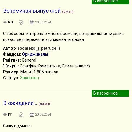
Вспоминая выпускной
(джен)
168
20.08.2024
С тех событий прошло много времени, но правильная музыка
позволяет пережить эти моменты снова
Автор:
rodaleksijj_petrucelli
Фандом:
Ориджиналы
Рейтинг:
General
Жанры:
Сонгфик, Романтика, Стихи, Флафф
Размер:
Мини | 1 805 знаков
Статус:
Закончен
В ожидании...
(джен)
191
20.08.2024
Сижу и думаю...