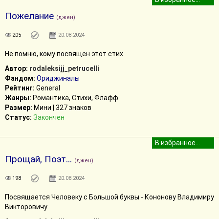
Пожелание
(джен)
205
20.08.2024
Не помню, кому посвящен этот стих
Автор:
rodaleksijj_petrucelli
Фандом:
Ориджиналы
Рейтинг:
General
Жанры:
Романтика, Стихи, Флафф
Размер:
Мини | 327 знаков
Статус:
Закончен
Прощай, Поэт...
(джен)
198
20.08.2024
Посвящается Человеку с Большой буквы - Кононову Владимиру
Викторовичу