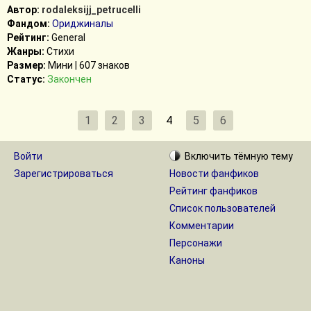
Автор:
rodaleksijj_petrucelli
Фандом:
Ориджиналы
Рейтинг:
General
Жанры:
Стихи
Размер:
Мини | 607 знаков
Статус:
Закончен
1
2
3
4
5
6
Войти
Включить
тёмную
тему
Зарегистрироваться
Новости фанфиков
Рейтинг фанфиков
Список пользователей
Комментарии
Персонажи
Каноны