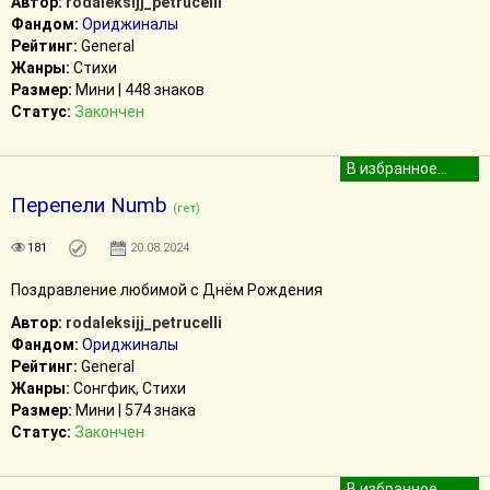
Автор:
rodaleksijj_petrucelli
Фандом:
Ориджиналы
Рейтинг:
General
Жанры:
Стихи
Размер:
Мини | 448 знаков
Статус:
Закончен
Перепели Numb
(гет)
181
20.08.2024
Поздравление любимой с Днём Рождения
Автор:
rodaleksijj_petrucelli
Фандом:
Ориджиналы
Рейтинг:
General
Жанры:
Сонгфик, Стихи
Размер:
Мини | 574 знака
Статус:
Закончен