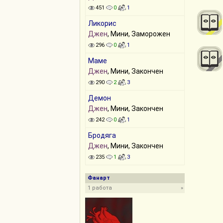
451
0
1
Ликорис
Джен
, Мини, Заморожен
296
0
1
Маме
Джен
, Мини, Закончен
290
2
3
Демон
Джен
, Мини, Закончен
242
0
1
Бродяга
Джен
, Мини, Закончен
235
1
3
Фанарт
1 работа
»