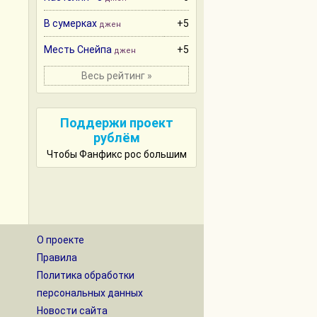
В сумерках
+5
джен
Месть Снейпа
+5
джен
Весь рейтинг »
Поддержи проект
рублём
Чтобы Фанфикс рос большим
О проекте
Правила
Политика обработки
персональных данных
Новости сайта