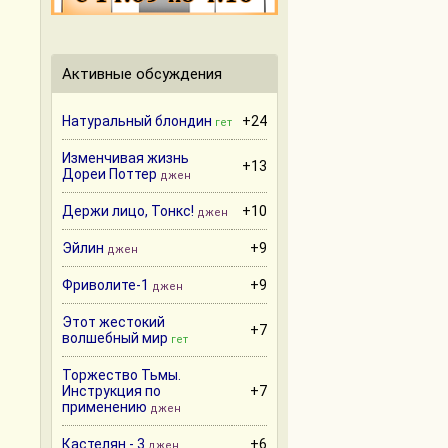
Активные обсуждения
Натуральный блондин
+24
гет
Изменчивая жизнь
+13
Дореи Поттер
джен
Держи лицо, Тонкс!
+10
джен
Эйлин
+9
джен
Фриволите-1
+9
джен
Этот жестокий
+7
волшебный мир
гет
Торжество Тьмы.
Инструкция по
+7
применению
джен
Кастелян - 3
+6
джен