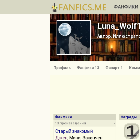
ФАНФИКИ
Luna_Wolf
Автор, Иллюстрат
Профиль
Фанфики 13
Фанарт 1
Комм
Фанфики
Награды
13 произведений
»
Старый знакомый
Джен
, Мини, Закончен