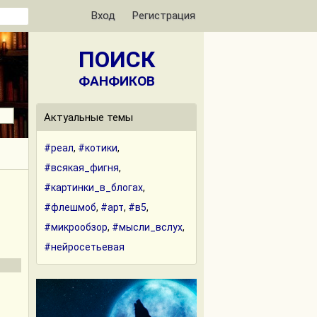
Вход
Регистрация
ПОИСК
ФАНФИКОВ
Актуальные темы
#реал
,
#котики
,
#всякая_фигня
,
#картинки_в_блогах
,
#флешмоб
,
#арт
,
#в5
,
#микрообзор
,
#мысли_вслух
,
#нейросетьевая