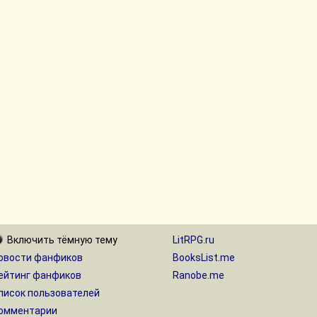
Включить
тёмную
тему
LitRPG.ru
овости фанфиков
BooksList.me
ейтинг фанфиков
Ranobe.me
писок пользователей
омментарии