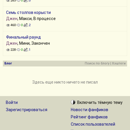
263
0
0
Семь столпов корысти
Джен
, Макси, В процессе
460
0
2
Финальный раунд
Джен
, Мини, Закончен
228
0
1
Блог
Поиск по блогу
|
Хэштеги
Здесь еще никто ничего не писал
Войти
Включить
тёмную
тему
Зарегистрироваться
Новости фанфиков
Рейтинг фанфиков
Список пользователей