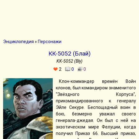
Энциклопедия
»
Персонажи
КК-5052 (Блай)
KK-5052 (Bly)
2
0
0
Клон-коммандер времён Войн
клонов, был командиром знаменитого
"Звёздного Корпуса",
прикомандированного к генералу
Эйле Секуре. Беспощадный воин в
бою, безмерно уважал своего
генерала-джедая. Он был с ней на
экзотическом мире Фелуции, когда
получил Приказ 66. Высший приказ,