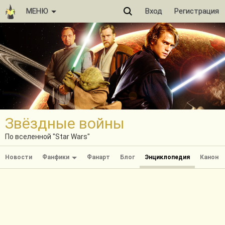
МЕНЮ
Вход
Регистрация
Звёздные войны
По вселенной "Star Wars"
Новости
Фанфики
Фанарт
Блог
Энциклопедия
Канон