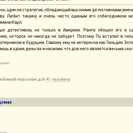
тно, один из стратегов, обладающий высокими детективными уме
ву. Любит тишину и очень часто единым его собеседником м
имени Карл.
был детективом, но только в Америке. Ранпо обошел его в о
ие, которое он никогда не забудет. Поэтому По вступил в гил
оперником в будущем. Самому ему не интересна как Гильдия Эсп
 лишь в одних деньгах и насилии, что для него является весьма ск
педию)
юбимый персонаж для
41 человека
домах
мери