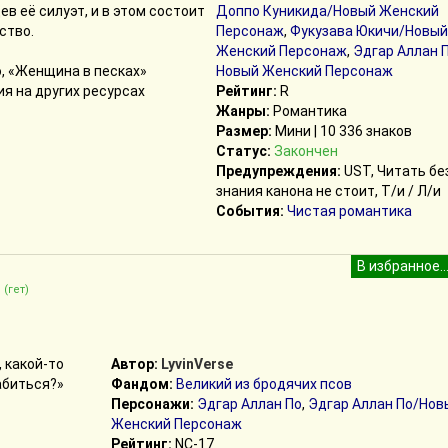
ев её силуэт, и в этом состоит
Доппо Куникида/Новый Женский
ство.
Персонаж
,
Фукузава Юкичи/Новый
Женский Персонаж
,
Эдгар Аллан 
э, «Женщина в песках»
Новый Женский Персонаж
я на других ресурсах
Рейтинг:
R
Жанры:
Романтика
Размер:
Мини | 10 336 знаков
Статус:
Закончен
Предупреждения:
UST, Читать бе
знания канона не стоит, Т/и / Л/и
События:
Чистая романтика
(гет)
, какой-то
Автор:
LyvinVerse
абиться?»
Фандом:
Великий из бродячих псов
Персонажи:
Эдгар Аллан По
,
Эдгар Аллан По/Нов
Женский Персонаж
Рейтинг:
NC-17