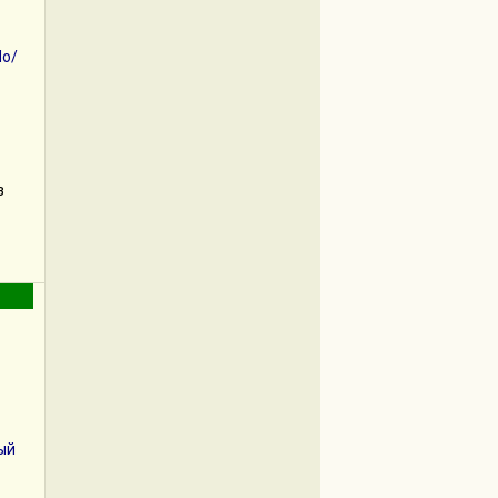
По/
з
ый