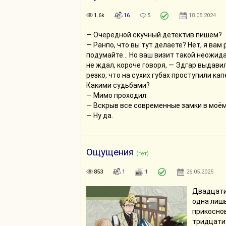
1.6k
16
5
18.05.2024
— Очередной скучный детектив пишем?
— Ранпо, что вы тут делаете? Нет, я вам 
подумайте… Но ваш визит такой неожид
не ждал, короче говоря, — Эдгар выдави
резко, что на сухих губах проступили кап
Какими судьбами?
— Мимо проходил.
— Вскрыв все современные замки в моё
— Ну да.
Ощущения
(гет)
853
1
1
26.05.2025
Двадцати
одна лишь
прикоснов
тридцати