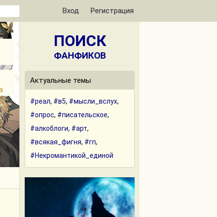
Вход
Регистрация
ПОИСК
ФАНФИКОВ
Актуальные темы
а
#реал
,
#в5
,
#мысли_вслух
,
#опрос
,
#писательское
,
#алкоблоги
,
#арт
,
#всякая_фигня
,
#гп
,
#Некромантикой_единой