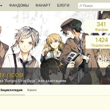
ФАНДОМЫ
ФАНАРТ
БЛОГИ
341
Фанфик
1424
Подписчик
их псов
а "Bungou Stray Dogs", и её адаптациям
Энциклопедия
Канон