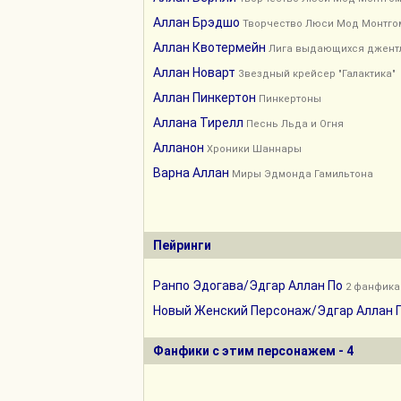
Аллан Брэдшо
Творчество Люси Мод Монтго
Аллан Квотермейн
Лига выдающихся джент
Аллан Новарт
Звездный крейсер "Галактика"
Аллан Пинкертон
Пинкертоны
Аллана Тирелл
Песнь Льда и Огня
Алланон
Хроники Шаннары
Варна Аллан
Миры Эдмонда Гамильтона
Пейринги
Ранпо Эдогава/Эдгар Аллан По
2 фанфика
Новый Женский Персонаж/Эдгар Аллан 
Фанфики с этим персонажем - 4