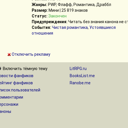
Жанры:
PWP, Флафф, Романтика, Драббл
Размер:
Мини | 25 819 знаков
Статус:
Закончен
Предупреждения:
Читать без знания канона не с
События:
Чистая романтика
,
Устоявшиеся
отношения
Отключить рекламу
Включить
тёмную
тему
LitRPG.ru
овости фанфиков
BooksList.me
ейтинг фанфиков
Ranobe.me
писок пользователей
омментарии
ерсонажи
аноны