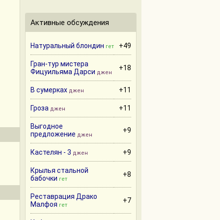
Активные обсуждения
Натуральный блондин
+49
гет
Гран-тур мистера
+18
Фицуильяма Дарси
джен
В сумерках
+11
джен
Гроза
+11
джен
Выгодное
+9
предложение
джен
Кастелян - 3
+9
джен
Крылья стальной
+8
бабочки
гет
Реставрация Драко
+7
Малфоя
гет