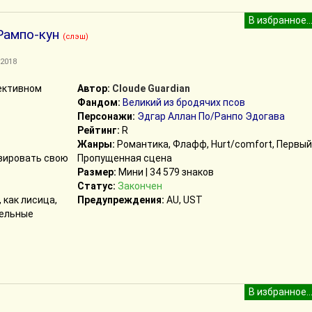
Рампо-кун
(слэш)
.2018
тективном
Автор:
Cloude Guardian
Фандом:
Великий из бродячих псов
Персонажи:
Эдгар Аллан По/Ранпо Эдогава
Рейтинг:
R
Жанры:
Романтика, Флафф, Hurt/comfort, Первый 
ивировать свою
Пропущенная сцена
Размер:
Мини | 34 579 знаков
Статус:
Закончен
 как лисица,
Предупреждения:
AU, UST
тельные