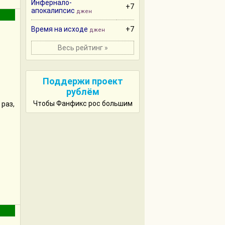
Инфернало-
+7
апокалипсис
джен
Время на исходе
+7
джен
Весь рейтинг »
Поддержи проект
рублём
Чтобы Фанфикс рос большим
раз,