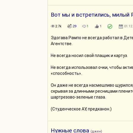
Вот мы и встретились, милый 
2.7k
29
1
1
01.12
Эдогава Рампо не всегда работал в Де
Агентстве.
Не всегда носил свой плащик и картуз.
Не всегда использовал очки, чтобы акт
«способность».
Он даже не всегда насмешливо щурился,
скрывая за длинными ресницами плени
шартрезово-зеленые глаза.
(Студенческое АУ, предканон.)
Нужные слова
(джен)