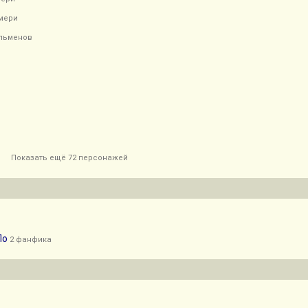
мери
льменов
Показать ещё 72 персонажей
По
2 фанфика