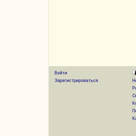
Войти
Зарегистрироваться
Н
Р
С
К
П
К