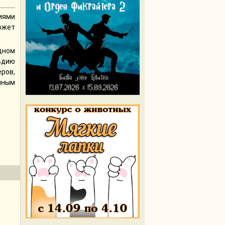
ниями
ожет
дном
ьдию
еров,
учным