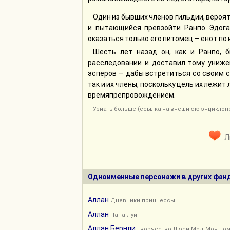
Один из бывших членов гильдии, вероя
и пытающийся превзойти Ранпо Эдога
оказаться только его питомец — енот по 
Шесть лет назад он, как и Ранпо, 
расследовании и доставил тому унижен
эсперов — дабы встретиться со своим с
так и их члены, поскольку цель их лежит
времяпрепровождением.
Узнать больше (ссылка на внешнюю энцикло
Л
Одноименные персонажи в других фан
Аллан
Дневники принцессы
Аллан
Папа Луи
Аллан Бернли
Творчество Люси Мод Монтго