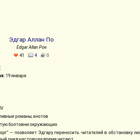
Эдгар Аллан По
Edgar Allan Poe
41
4
0
:
я:
19 января
IV
тивные романы; енотов
тую болтовню окружающих
орг" — позволяет Эдгару переносить читателей в обстановку лю
рый они в настоящее время читают.