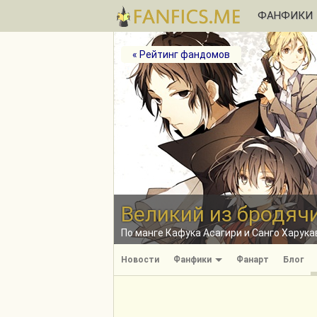
ФАНФИКИ
« Рейтинг фандомов
Великий из бродяч
По манге Кафука Асагири и Санго Харукав
Новости
Фанфики
Фанарт
Блог