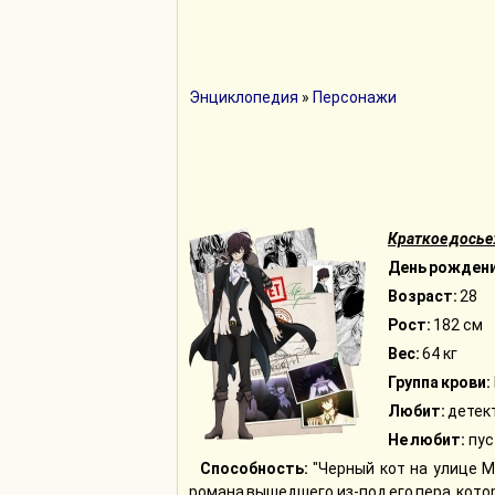
Энциклопедия
»
Персонажи
Краткое досье
День рождени
Возраст:
28
Рост:
182 см
Вес:
64 кг
Группа крови:
Любит:
детек
Не любит:
пус
Способность:
"Черный кот на улице М
романа вышедшего из-под его пера, кото