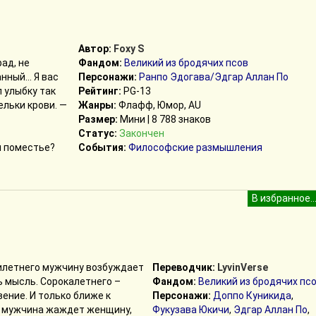
Автор:
Foxy S
рад, не
Фандом:
Великий из бродячих псов
анный… Я вас
Персонажи:
Ранпо Эдогава/Эдгар Аллан По
л улыбку так
Рейтинг:
PG-13
ельки крови. —
Жанры:
Флафф, Юмор, AU
Размер:
Мини | 8 788 знаков
Статус:
Закончен
м поместье?
События:
Философские размышления
летнего мужчину возбуждает
Переводчик:
LyvinVerse
 мысль. Сорокалетнего –
Фандом:
Великий из бродячих пс
ение. И только ближе к
Персонажи:
Доппо Куникида
,
 мужчина жаждет женщину,
Фукузава Юкичи
,
Эдгар Аллан По
,