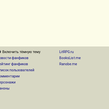
Включить
тёмную
тему
LitRPG.ru
овости фанфиков
BooksList.me
ейтинг фанфиков
Ranobe.me
писок пользователей
омментарии
ерсонажи
аноны