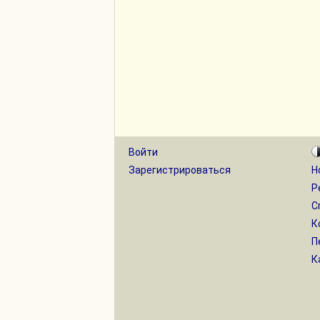
Войти
Зарегистрироваться
Н
Р
С
К
П
К