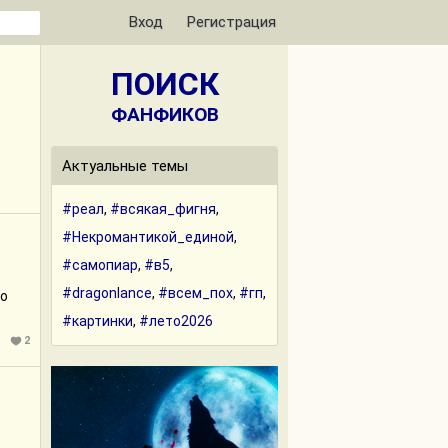
Вход
Регистрация
ПОИСК
ФАНФИКОВ
Актуальные темы
#реал
,
#всякая_фигня
,
#Некромантикой_единой
,
#самопиар
,
#в5
,
#dragonlance
,
#всем_пох
,
#гп
,
но
#картинки
,
#лето2026
2