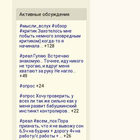
Активные обсуждения
#мысли_вслух #обзор
#критик Захотелось мне
побыть немного зловредным
критиком) когда-то я
начинала ...
+128
#реал Гуляю. Встречаю
знакомую… Точнее, иду никого
не трогаю, и вдруг меня
хватают за руку. Не нагло...
+49
#опрос
+24
#опрос Хочу проверить, у
всех ли так же сильно как у
меня развит бабушкинский
инстинкт контролиров...
+22
#реал #всем_пох Пора
признать, что я не вывожу сон
6,5ч на будних + дорогу 4ч на
работу/с работы + ...
+26