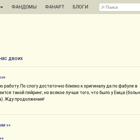
ФАНДОМЫ
ФАНАРТ
БЛОГИ
 нас двоих
оих
 работу. По слогу достаточно близко к оригиналу да по фабуле в
вится такой пейринг, но всякое лучше того, что было у Емца (боль
а). Жду продолжения!
ии »»
»»