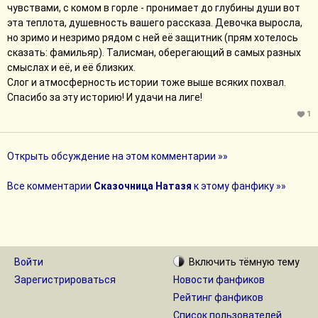
чувствами, с комом в горле - пронимает до глубины души вот
эта теплота, душевность вашего рассказа. Девочка выросла,
но зримо и незримо рядом с ней её защитник (прям хотелось
сказать: фамильяр). Талисман, оберегающий в самых разных
смыслах и её, и её близких.
Слог и атмосферность истории тоже выше всяких похвал.
Спасибо за эту историю! И удачи на лиге!
1
Открыть обсуждение на этом комментарии »»
Все комментарии
Сказочница Натазя
к этому фанфику »»
Войти
Включить
тёмную
тему
Зарегистрироваться
Новости фанфиков
Рейтинг фанфиков
Список пользователей