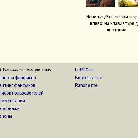
Используйте кнопки "впр
влево" на клавиатуре 
листания
Включить
тёмную
тему
LitRPG.ru
овости фанфиков
BooksList.me
ейтинг фанфиков
Ranobe.me
писок пользователей
омментарии
ерсонажи
аноны