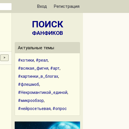
Вход
Регистрация
ПОИСК
ФАНФИКОВ
Актуальные темы
#котики
,
#реал
,
#всякая_фигня
,
#арт
,
#картинки_в_блогах
,
#флешмоб
,
#Некромантикой_единой
,
#микрообзор
,
#нейросетьевая
,
#опрос