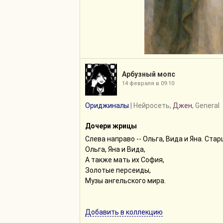
Арбузный мопс
14 февраля в 09:10
Ориджиналы
| Нейросеть,
Джен
, General
Дочери жрицы
Слева направо -- Ольга, Вида и Яна. Ста
Ольга, Яна и Вида,
А также мать их София,
Золотые персеиды,
Музы ангельского мира.
Добавить в коллекцию