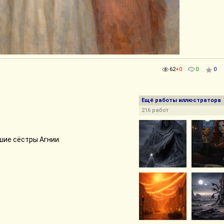
62
+0
0
0
Ещё работы иллюстратора
216 работ
ршие сёстры Агнии.