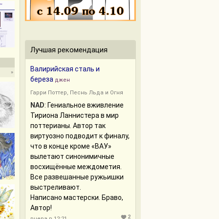
Лучшая рекомендация
Валирийская сталь и
»
береза
джен
Гарри Поттер
,
Песнь Льда и Огня
NAD
: Гениальное вживление
Тириона Ланнистера в мир
поттерианы. Автор так
виртуозно подводит к финалу,
что в конце кроме «ВАУ»
вылетают синонимичные
восхищённые междометия.
Все развешанные ружьишки
выстреливают.
Написано мастерски. Браво,
Автор!
2
вчера в 12:21