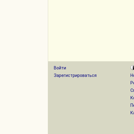
Войти
Зарегистрироваться
Н
Р
С
К
П
К