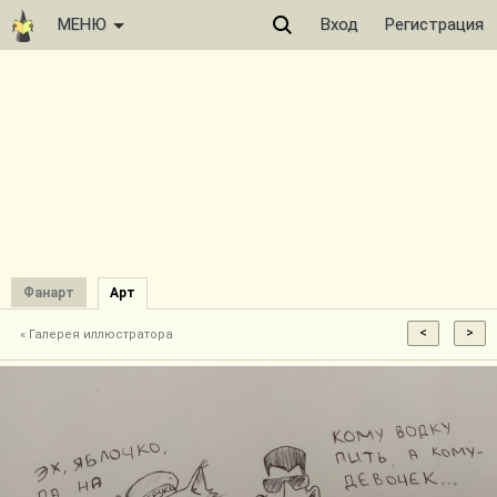
МЕНЮ
Вход
Регистрация
Фанарт
Арт
« Галерея иллюстратора