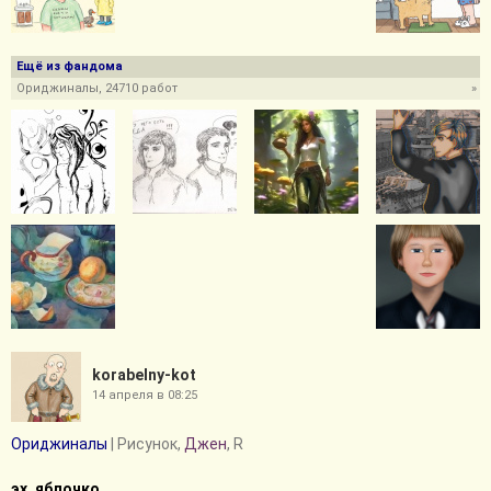
Ещё из фандома
Ориджиналы, 24710 работ
»
korabelny-kot
14 апреля в 08:25
Ориджиналы
| Рисунок,
Джен
, R
эх, яблочко