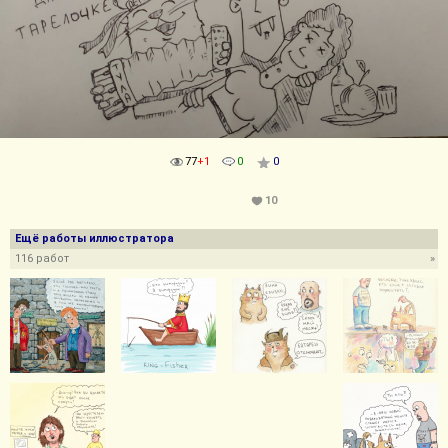
77
+1
0
0
10
Ещё работы иллюстратора
116 работ
»