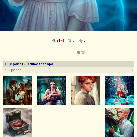
91
+1
0
0
13
Ещё работы иллюстратора
509 работ
»