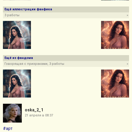
Ещё иллюстрации фанфика
3 работы
»
Ещё из фандома
Говорящая с призраками, 3 работы
»
oska_2_1
21 апреля в 08:37
#арт