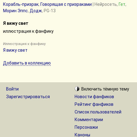
Корабль-призрак
,
Говорящая с призраками
| Нейросеть,
Гет
,
Морин Эппс
,
Додж
, PG-13
Я вижу свет
иллюстрация к фанфику
Иллюстрация к фанфику
Я вижу свет
Добавить в коллекцию
Войти
Включить
тёмную
тему
Зарегистрироваться
Новости фанфиков
Рейтинг фанфиков
Список пользователей
Комментарии
Персонажи
Каноны