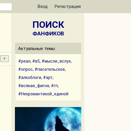
Вход
Регистрация
ПОИСК
ФАНФИКОВ
Актуальные темы
#реал
,
#в5
,
#мысли_вслух
,
#опрос
,
#писательское
,
#алкоблоги
,
#арт
,
#всякая_фигня
,
#гп
,
#Некромантикой_единой