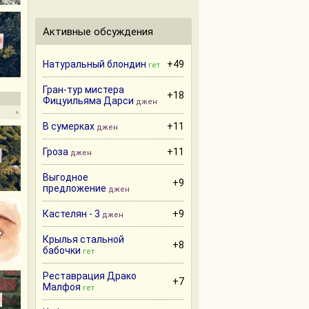
Активные обсуждения
Натуральный блондин
+49
гет
Гран-тур мистера
+18
Фицуильяма Дарси
джен
»
В сумерках
+11
джен
Гроза
+11
джен
Выгодное
+9
предложение
джен
Кастелян - 3
+9
джен
Крылья стальной
+8
бабочки
гет
Реставрация Драко
+7
Малфоя
гет