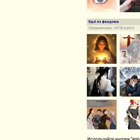
Ещё из фандома
Ориджиналы, 24726 работ
Используйте кнопки "впр