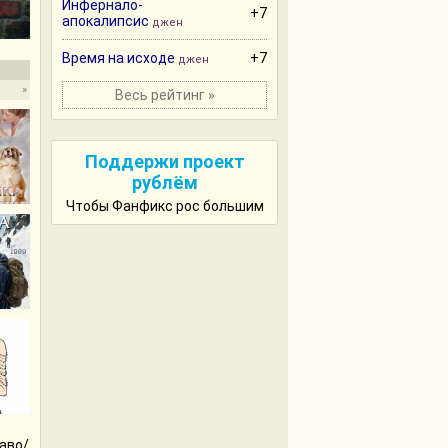
Инфернало-
+7
апокалипсис
джен
Время на исходе
+7
джен
»
Весь рейтинг »
Поддержи проект
рублём
Чтобы Фанфикс рос большим
аво/