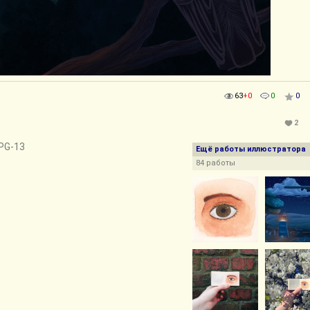
63
+0
0
0
2
 PG-13
Ещё работы иллюстратора
84 работы