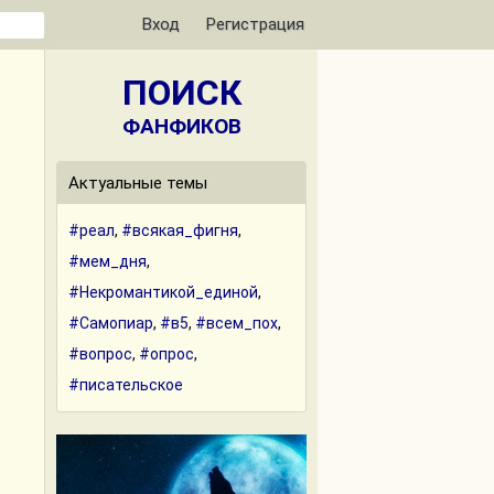
Вход
Регистрация
ПОИСК
ФАНФИКОВ
Актуальные темы
#реал
,
#всякая_фигня
,
#мем_дня
,
#Некромантикой_единой
,
#Самопиар
,
#в5
,
#всем_пох
,
#вопрос
,
#опрос
,
#писательское