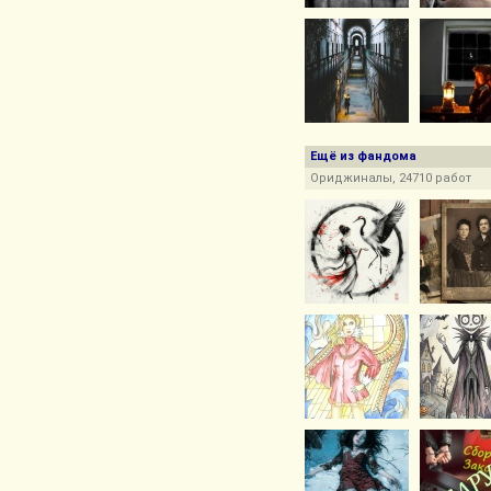
Ещё из фандома
Ориджиналы, 24710 работ