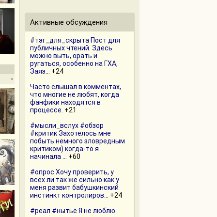
Активные обсуждения
#тэг_для_скрыта Пост для
публичных чтений. Здесь
можно выть, орать и
ругаться, особенно на ГХА,
Заяз...
+24
»
Часто слышал в комментах,
что многие не любят, когда
фанфики находятся в
процессе.
+21
#мысли_вслух #обзор
#критик Захотелось мне
побыть немного зловредным
критиком) когда-то я
начинала ...
+60
#опрос Хочу проверить, у
всех ли так же сильно как у
меня развит бабушкинский
инстинкт контролиров...
+24
#реал #нытьё Я не люблю