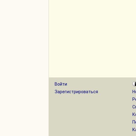
Войти
Зарегистрироваться
Н
Р
С
К
П
К