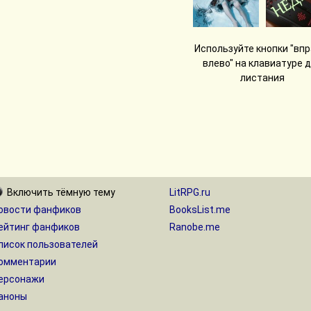
Используйте кнопки "впр
влево" на клавиатуре 
листания
Включить
тёмную
тему
LitRPG.ru
овости фанфиков
BooksList.me
ейтинг фанфиков
Ranobe.me
писок пользователей
омментарии
ерсонажи
аноны