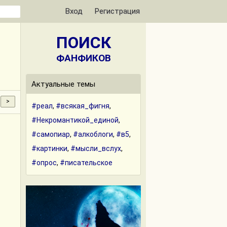
Вход
Регистрация
ПОИСК
ФАНФИКОВ
Актуальные темы
#реал
,
#всякая_фигня
,
#Некромантикой_единой
,
#самопиар
,
#алкоблоги
,
#в5
,
#картинки
,
#мысли_вслух
,
#опрос
,
#писательское