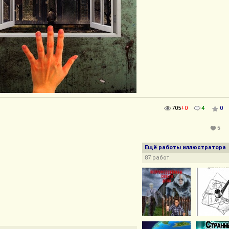
705
+0
4
0
5
Ещё работы иллюстратора
87 работ