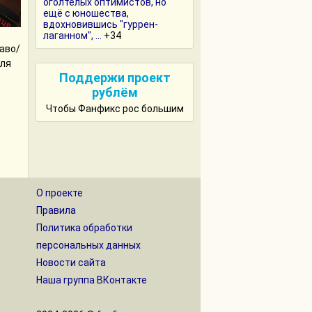
оголтелых оптимистов, но
ещё с юношества,
вдохновившись "гуррен-
лаганном", ...
+34
аво/
для
Поддержи проект
рублём
Чтобы Фанфикс рос большим
О проекте
Правила
Политика обработки
персональных данных
Новости сайта
Наша группа ВКонтакте