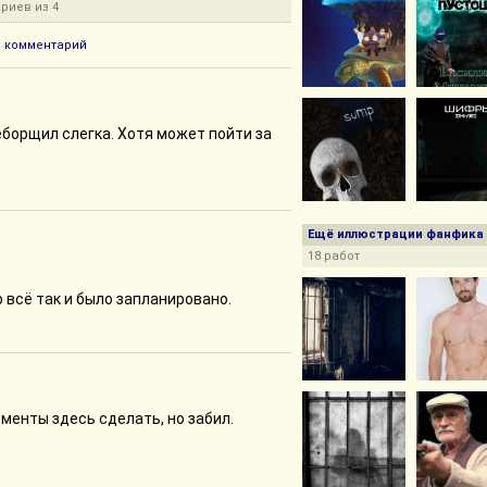
риев из 4
1 комментарий
еборщил слегка. Хотя может пойти за
Ещё иллюстрации фанфика
18 работ
 всё так и было запланировано.
оменты здесь сделать, но забил.