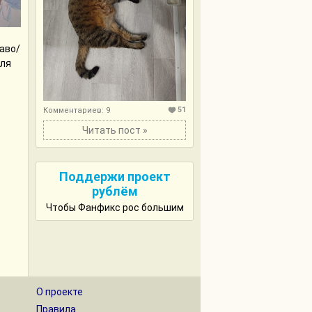
аво/
для
51
Комментариев: 9
Читать пост »
Поддержи проект
рублём
Чтобы Фанфикс рос большим
О проекте
Правила