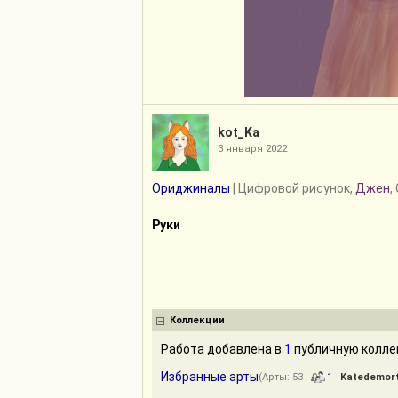
kot_Ka
3 января 2022
Ориджиналы
| Цифровой рисунок,
Джен
,
Руки
Коллекции
Работа добавлена в
1
публичную колле
Избранные арты
(Арты: 53
1
Katedemort