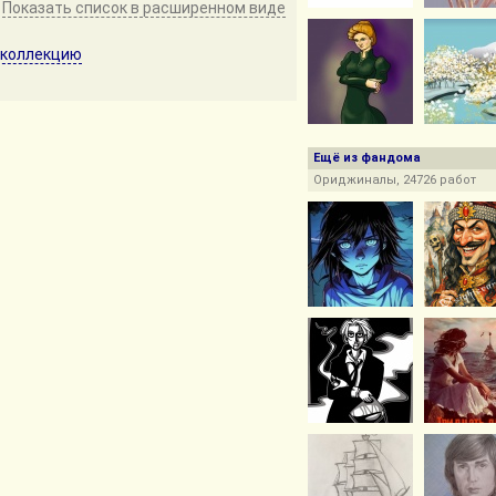
Показать список в расширенном виде
 коллекцию
Ещё из фандома
Ориджиналы, 24726 работ