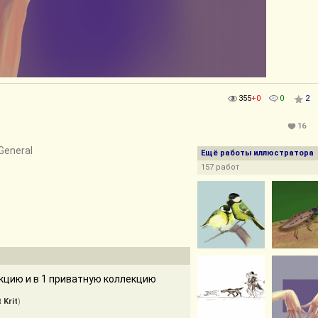
355
+0
0
2
16
 General
Ещё работы иллюстратора
157 работ
кцию и в 1 приватную коллекцию
 Krit
)