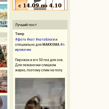
Лучший пост
Теmр
#фото
#кот
#котоблоги
и
»
специально для
MAKKOMA
#п
ирожочек
Пирожок и его 50 поз для сна.
Для лежаночки слишком
жарко, поэтому спим на полу.