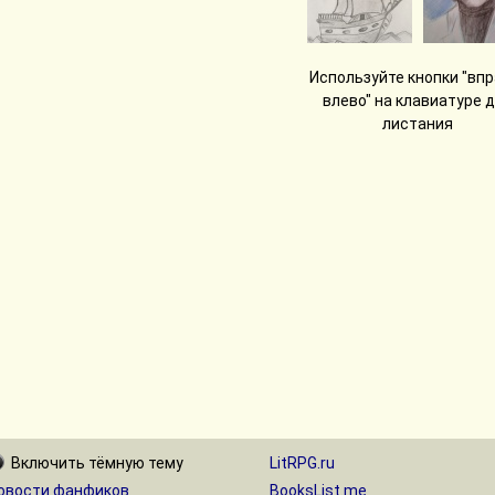
Используйте кнопки "впр
влево" на клавиатуре 
листания
Включить
тёмную
тему
LitRPG.ru
овости фанфиков
BooksList.me