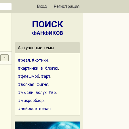
Вход
Регистрация
ПОИСК
ФАНФИКОВ
Актуальные темы
#реал
,
#котики
,
#картинки_в_блогах
,
#флешмоб
,
#арт
,
#всякая_фигня
,
#мысли_вслух
,
#в5
,
#микрообзор
,
#нейросетьевая