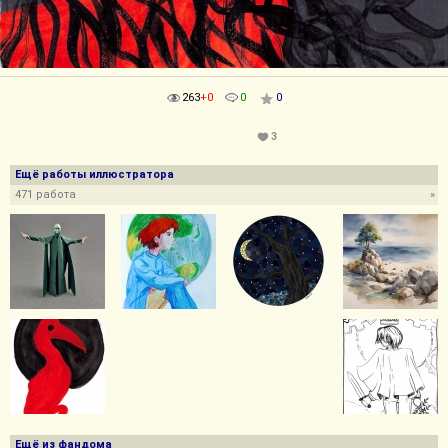
263
+0
0
0
3
Ещё работы иллюстратора
471 работа
»
Ещё из фандома