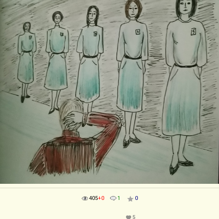
405
+0
1
0
5