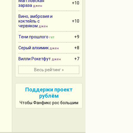
Маггловская
+10
зараза
джен
Вино, амброзия и
коктейль с
+10
червяком
джен
Тени прошлого
+9
гет
Серый алхимик
+8
джен
Вилли Рокетфут
+7
джен
Весь рейтинг »
Поддержи проект
рублём
Чтобы Фанфикс рос большим