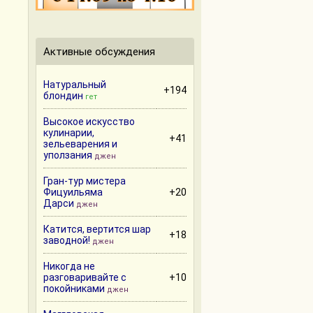
Активные обсуждения
Натуральный
+194
блондин
гет
Высокое искусство
кулинарии,
+41
зельеварения и
уползания
джен
Гран-тур мистера
Фицуильяма
+20
Дарси
джен
Катится, вертится шар
+18
заводной!
джен
Никогда не
разговаривайте с
+10
покойниками
джен