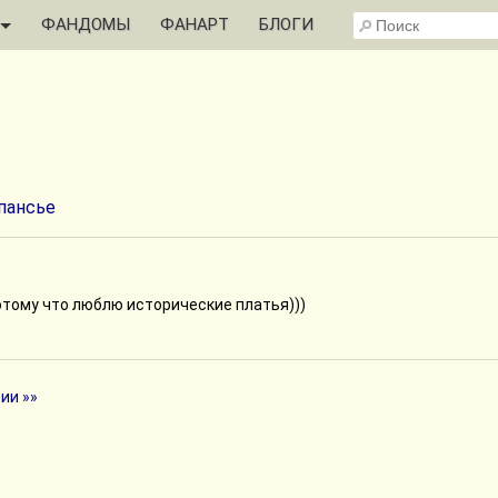
ФАНДОМЫ
ФАНАРТ
БЛОГИ
пансье
отому что люблю исторические платья)))
ии »»