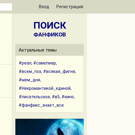
Вход
Регистрация
ПОИСК
ФАНФИКОВ
Актуальные темы
#реал
,
#самопиар
,
#всем_пох
,
#всякая_фигня
,
#мем_дня
,
#Некромантикой_единой
,
#писательское
,
#в5
,
#кино
,
#фанфикс_знает_все