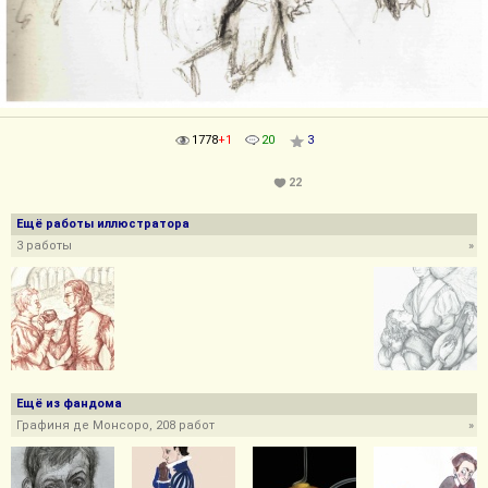
1778
+1
20
3
22
Ещё работы иллюстратора
3 работы
»
Ещё из фандома
Графиня де Монсоро, 208 работ
»