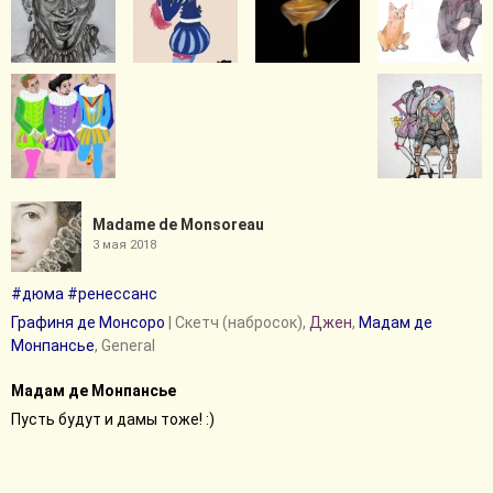
Madame de Monsoreau
3 мая 2018
#дюма
#ренессанс
Графиня де Монсоро
| Скетч (набросок),
Джен
,
Мадам де
Монпансье
, General
Мадам де Монпансье
Пусть будут и дамы тоже! :)