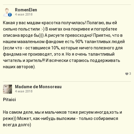
RomenElen
4 мая 2018
Какая у вас мадам-красотка получилась! Полагаю, вы ей
сильно польстили :-) В книгах она покривее и погорбатее
описана вроде бы))) А рисуете превосходно! Приятно, что в
нашем маааленьком фандоме есть 90% талантливых людей
(если что - оставшиеся 10%, которые ничего полезного для
фандома не производят, это я. Но я очень талантливый
читатель и зритель!!! И всячески стараюсь поддерживать
наших авторов).
3
Madame de Monsoreau
4 мая 2018
Pitaici
На самом деле, мы и мальчиков тоже рисуем иногда,хоть и
реже)) Может, как-нибудь выложим - только собираемся
всегда долго)