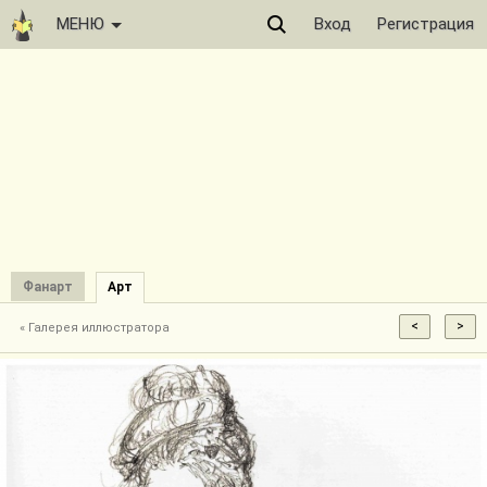
МЕНЮ
Вход
Регистрация
Фанарт
Арт
« Галерея иллюстратора