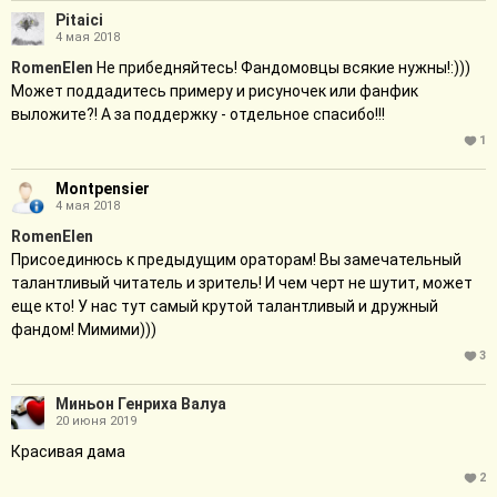
Pitaici
4 мая 2018
RomenElen
Не прибедняйтесь! Фандомовцы всякие нужны!:)))
Может поддадитесь примеру и рисуночек или фанфик
выложите?! А за поддержку - отдельное спасибо!!!
1
Montpensier
4 мая 2018
RomenElen
Присоединюсь к предыдущим ораторам! Вы замечательный
талантливый читатель и зритель! И чем черт не шутит, может
еще кто! У нас тут самый крутой талантливый и дружный
фандом! Мимими)))
3
Миньон Генриха Валуа
20 июня 2019
Красивая дама
2