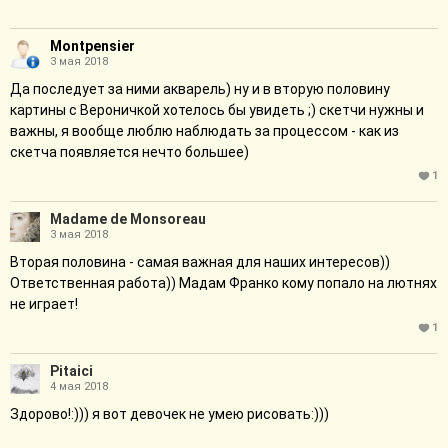
Montpensier
3 мая 2018
Да последует за ними акварель) ну и в вторую половину
картины с Вероничкой хотелось бы увидеть ;) скетчи нужны и
важны, я вообще люблю наблюдать за процессом - как из
скетча появляется нечто большее)
1
Madame de Monsoreau
3 мая 2018
Вторая половина - самая важная для наших интересов))
Ответственная работа)) Мадам Франко кому попало на лютнях
не играет!
1
Pitaici
4 мая 2018
Здорово!:))) я вот девочек не умею рисовать:)))