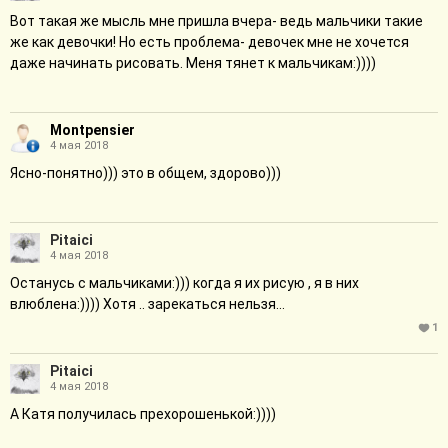
Вот такая же мысль мне пришла вчера- ведь мальчики такие
же как девочки! Но есть проблема- девочек мне не хочется
даже начинать рисовать. Меня тянет к мальчикам:))))
Montpensier
4 мая 2018
Ясно-понятно))) это в общем, здорово)))
Pitaici
4 мая 2018
Останусь с мальчиками:))) когда я их рисую , я в них
влюблена:)))) Хотя .. зарекаться нельзя...
1
Pitaici
4 мая 2018
А Катя получилась прехорошенькой:))))