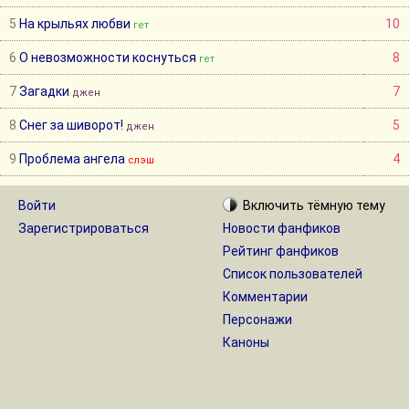
5
На крыльях любви
10
гет
6
О невозможности коснуться
8
гет
7
Загадки
7
джен
8
Снег за шиворот!
5
джен
9
Проблема ангела
4
слэш
Войти
Включить
тёмную
тему
Зарегистрироваться
Новости фанфиков
Рейтинг фанфиков
Список пользователей
Комментарии
Персонажи
Каноны