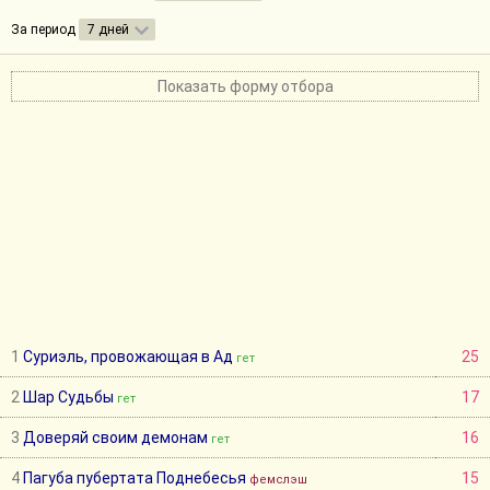
За период
7 дней
Показать форму отбора
1
Суриэль, провожающая в Ад
25
гет
2
Шар Судьбы
17
гет
3
Доверяй своим демонам
16
гет
4
Пагуба пубертата Поднебесья
15
фемслэш