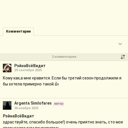
Комментарии
2 комментария
РэйнаВсёВидит
29 сентября 2025
Кому как,а мне нравится. Если бы третий сезон продолжили я
бы хотела примерно такой.👍
Argenta Simlofares
автор
30 ноября 2025
РэйнаВсёВидит
здраствуйте, спасибо большое!) очень приятно знать, сто мое