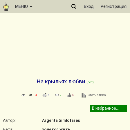
МЕНЮ
Вход
Регистрация
На крыльях любви
(гет)
1.7k
+3
6
2
0
Статистика
Автор:
Argenta Simlofares
Бета:
хочется жить