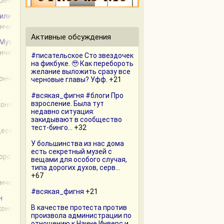
кончен
 или Из прошлого с приветом
ончен
Активные обсуждения
 Музыка нас связала
ончен
#писательское Сто звездочек
на фикбуке. 🥹 Как перебороть
желание выложить сразу все
кончен
черновые главы? Уфф.
+21
#всякая_фигня #блоги Про
взросление. Была тут
акончен
недавно ситуация:
закидывают в сообщество
тест-бинго...
+32
цессе
У большинства из нас дома
есть секретный музей с
морожен
вещами для особого случая,
типа дорогих духов, серв...
+67
ончен
#всякая_фигня
+21
н
В качестве протеста против
акончен
произвола администрации по
отношению к Наине Инверс и