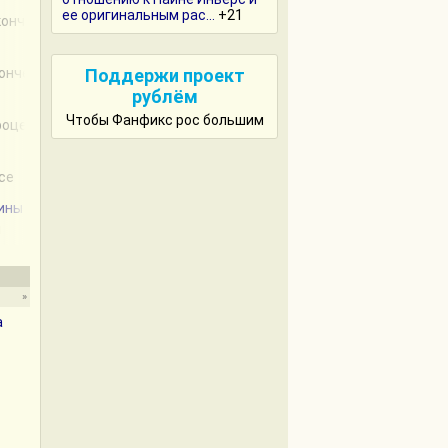
ее оригинальным рас...
+21
акончен
кончен
Поддержи проект
рублём
Чтобы Фанфикс рос большим
процессе
ссе
ины
н
»
а