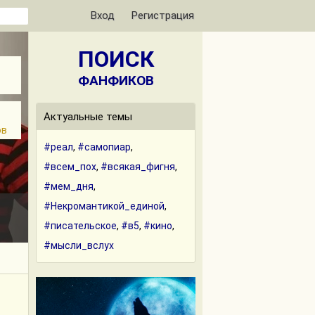
Вход
Регистрация
ПОИСК
ФАНФИКОВ
Актуальные темы
ов
#реал
,
#самопиар
,
#всем_пох
,
#всякая_фигня
,
#мем_дня
,
#Некромантикой_единой
,
#писательское
,
#в5
,
#кино
,
#мысли_вслух