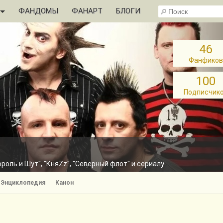
ФАНДОМЫ
ФАНАРТ
БЛОГИ
46
Фанфиков
100
Подписчик
оль и Шут", "КняZz", "Северный флот" и сериалу
Энциклопедия
Канон