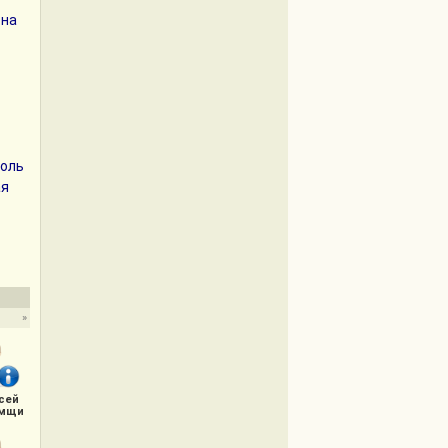
 на
роль
ая
»
сей
мщи