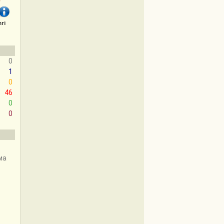
ri
0
1
0
46
0
0
ма