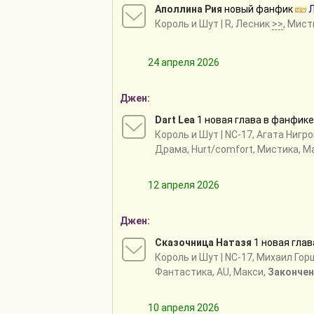
Аполлина Рия
новый фанфик
Л
Король и Шут
| R, Лесник
>>
, Мист
24 апреля 2026
Джен:
Dart Lea
1 новая глава в фанфик
Король и Шут
| NC-17, Агата Нигр
Драма, Hurt/comfort, Мистика, М
12 апреля 2026
Джен:
Сказочница Натазя
1 новая гла
Король и Шут
| NC-17, Михаил Гор
Фантастика, AU, Макси,
Закончен
10 апреля 2026