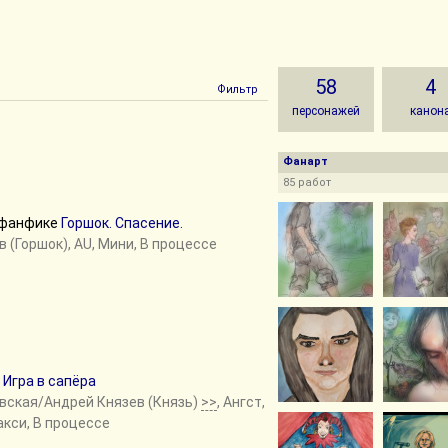
58
4
Фильтр
персонажей
канон
Фанарт
85 работ
в фанфике
Горшок. Спасение.
в (Горшок), AU, Мини, В процессе
е
Игра в сапёра
овская/Андрей Князев (Князь)
>>
, Ангст,
акси, В процессе