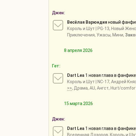
Джен:
Весёлая Варюндия
новый фанф
Король и Шут
| PG-13, Новый Жен
Приключения, Ужасы, Мини,
Зако
8 апреля 2026
Гет:
Dart Lea
1 новая глава в фанфик
Король и Шут
| NC-17, Андрей Кн
>>
, Драма, AU, Ангст, Hurt/comfor
15 марта 2026
Джен:
Dart Lea
1 новая глава в фанфик
Вселенная Дозоров
,
Король и Шу