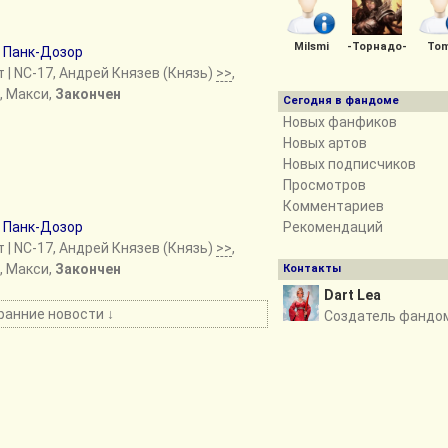
Milsmi
-Торнадо-
Tom
е
Панк-Дозор
т
| NC-17, Андрей Князев (Князь)
>>
,
, Макси,
Закончен
Сегодня в фандоме
Новых фанфиков
Новых артов
Новых подписчиков
Просмотров
Комментариев
е
Панк-Дозор
Рекомендаций
т
| NC-17, Андрей Князев (Князь)
>>
,
, Макси,
Закончен
Контакты
Dart Lea
ранние новости ↓
Создатель фандо