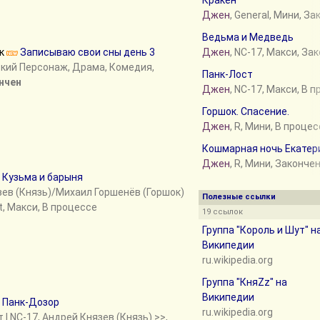
Кракен
Джен
, General, Мини, З
Ведьма и Медведь
ик
Записываю свои сны день 3
Джен
, NC-17, Макси, За
ский Персонаж, Драма, Комедия,
Панк-Лост
нчен
Джен
, NC-17, Макси, В 
Горшок. Спасение.
Джен
, R, Мини, В проце
Кошмарная ночь Екатер
Джен
, R, Мини, Законче
е
Кузьма и барыня
язев (Князь)/Михаил Горшенёв (Горшок)
Полезные ссылки
t, Макси, В процессе
19 ссылок
Группа "Король и Шут" н
Википедии
ru.wikipedia.org
Группа "КняZz" на
Википедии
е
Панк-Дозор
ru.wikipedia.org
т
| NC-17, Андрей Князев (Князь)
>>
,