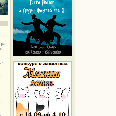
процессе
Игра первая (Заколдованная Страна)
ен
кончен
кончен
н
кончен