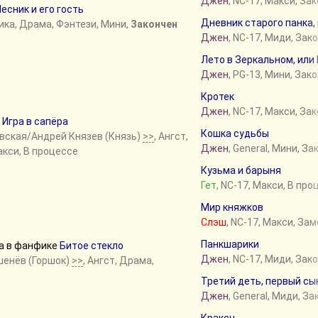
Джен
, NC-17, Макси, За
есник и его гость
Дневник старого панка,
ика, Драма, Фэнтези, Мини,
Закончен
Джен
, NC-17, Миди, Зак
Лето в Зеркальном, или
Джен
, PG-13, Мини, Зак
Кротек
Джен
, NC-17, Макси, За
е
Игра в сапёра
Кошка судьбы
овская/Андрей Князев (Князь)
>>
, Ангст,
Джен
, General, Мини, З
акси, В процессе
Кузьма и барыня
Гет
, NC-17, Макси, В про
Мир княжков
Слэш
, NC-17, Макси, За
Панкшарики
ва в фанфике
Битое стекло
Джен
, NC-17, Миди, Зак
шенёв (Горшок)
>>
, Ангст, Драма,
Третий деть, первый сы
Джен
, General, Миди, З