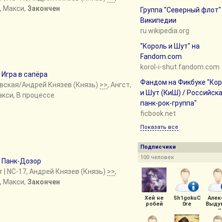
, Макси,
Закончен
Группа "Северный флот"
Википедии
ru.wikipedia.org
"Король и Шут" на
Fandom.com
korol-i-shut.fandom.com
е
Игра в сапёра
Фандом на Фикбуке "Ко
овская/Андрей Князев (Князь)
>>
, Ангст,
и Шут (КиШ) / Российск
акси, В процессе
панк-рок-группа"
ficbook.net
Показать все
Подписчики
100 человек
е
Панк-Дозор
т
| NC-17, Андрей Князев (Князь)
>>
,
, Макси,
Закончен
Хей не
Sh1gokuC
Алек
робей
0re
Выду
к