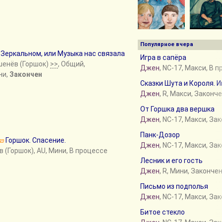
Популярное вчера
 Зеркальном, или Музыка нас связала
Игра в сапёра
шенёв (Горшок)
>>
, Общий,
Джен
, NC-17, Макси, В 
ни,
Закончен
Сказки Шута и Короля. 
Джен
, R, Макси, Законч
От Горшка два вершка
Джен
, NC-17, Макси, За
Панк-Дозор
Горшок. Спасение.
Джен
, NC-17, Макси, За
в (Горшок), AU, Мини, В процессе
Лесник и его гость
Джен
, R, Мини, Законче
Письмо из подполья
Джен
, NC-17, Макси, За
Битое стекло