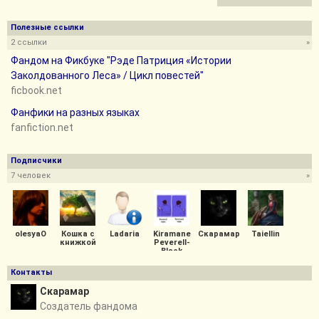
Полезные ссылки
2 ссылки
»
Фандом на Фикбуке "Рэде Патриция «Истории
Заколдованного Леса» / Цикл повестей"
ficbook.net
Фанфики на разных языках
fanfiction.net
Подписчики
7 человек
»
olesyaO
Кошка с
Ladaria
Kiramane
Скарамар
Taiellin
книжкой
Peverell-
Black
Контакты
Скарамар
Создатель фандома