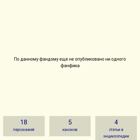
По данному фандому еще не опубликовано ни одного
фанфика
18
5
4
персонажей
канонов
статьи в
энциклопедии