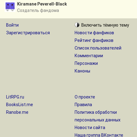
Kiramane Peverell-Black
Создатель фандома
Войти
Включить
тёмную
тему
Зарегистрироваться
Новости фанфиков
Рейтинг фанфиков
Список пользователей
Комментарии
Персонажи
Каноны
LitRPG.ru
О проекте
BooksList.me
Правила
Ranobe.me
Политика обработки
персональных данных
Новости сайта
Наша группа ВКонтакте