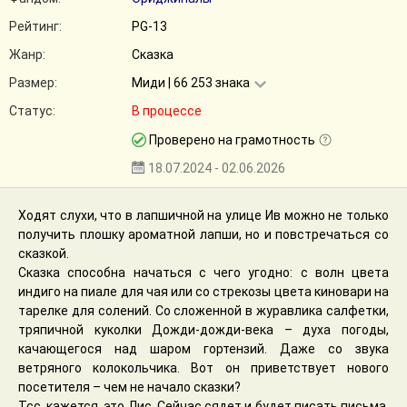
Рейтинг:
PG-13
Жанр:
Сказка
Размер:
Миди | 66 253 знака
Статус:
В процессе
Проверено на грамотность
18.07.2024 - 02.06.2026
Ходят слухи, что в лапшичной на улице Ив можно не только
получить плошку ароматной лапши, но и повстречаться со
сказкой.
Сказка способна начаться с чего угодно: с волн цвета
индиго на пиале для чая или со стрекозы цвета киновари на
тарелке для солений. Со сложенной в журавлика салфетки,
тряпичной куколки Дожди-дожди-века – духа погоды,
качающегося над шаром гортензий. Даже со звука
ветряного колокольчика. Вот он приветствует нового
посетителя – чем не начало сказки?
Тсс, кажется, это Лис. Сейчас сядет и будет писать письма,