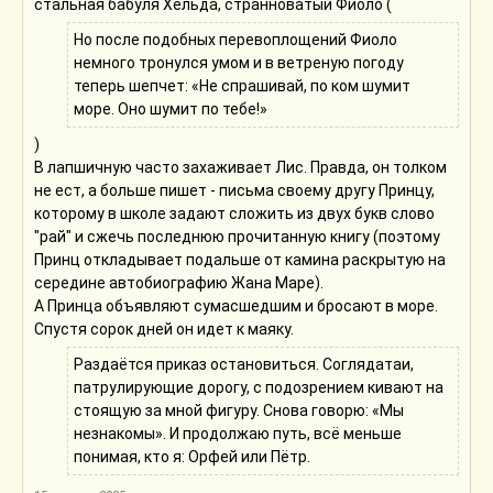
стальная бабуля Хельда, странноватый Фиоло (
Но после подобных перевоплощений Фиоло
немного тронулся умом и в ветреную погоду
теперь шепчет: «Не спрашивай, по ком шумит
море. Оно шумит по тебе!»
)
В лапшичную часто захаживает Лис. Правда, он толком
не ест, а больше пишет - письма своему другу Принцу,
которому в школе задают сложить из двух букв слово
"рай" и сжечь последнюю прочитанную книгу (поэтому
Принц откладывает подальше от камина раскрытую на
середине автобиографию Жана Маре).
А Принца объявляют сумасшедшим и бросают в море.
Спустя сорок дней он идет к маяку.
Раздаётся приказ остановиться. Соглядатаи,
патрулирующие дорогу, с подозрением кивают на
стоящую за мной фигуру. Снова говорю: «Мы
незнакомы». И продолжаю путь, всё меньше
понимая, кто я: Орфей или Пётр.