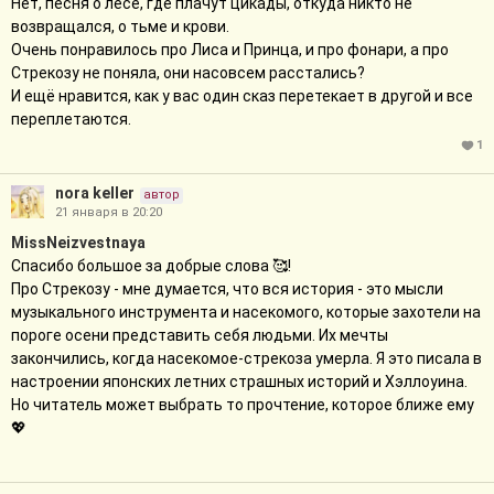
Нет, песня о лесе, где плачут цикады, откуда никто не
возвращался, о тьме и крови.
Очень понравилось про Лиса и Принца, и про фонари, а про
Стрекозу не поняла, они насовсем расстались?
И ещё нравится, как у вас один сказ перетекает в другой и все
переплетаются.
1
nora keller
автор
21 января в 20:20
MissNeizvestnaya
Спасибо большое за добрые слова 🥰!
Про Стрекозу - мне думается, что вся история - это мысли
музыкального инструмента и насекомого, которые захотели на
пороге осени представить себя людьми. Их мечты
закончились, когда насекомое-стрекоза умерла. Я это писала в
настроении японских летних страшных историй и Хэллоуина.
Но читатель может выбрать то прочтение, которое ближе ему
💖