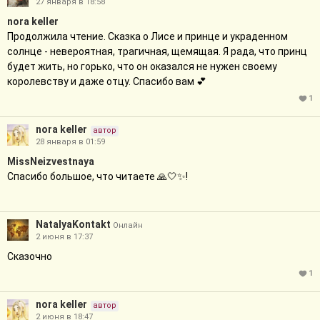
27 января в 18:58
nora keller
Продолжила чтение. Сказка о Лисе и принце и украденном
солнце - невероятная, трагичная, щемящая. Я рада, что принц
будет жить, но горько, что он оказался не нужен своему
королевству и даже отцу. Спасибо вам 💕
1
nora keller
автор
28 января в 01:59
MissNeizvestnaya
Спасибо большое, что читаете 🙏🤍✨!
NatalyaKontakt
Онлайн
2 июня в 17:37
Сказочно
1
nora keller
автор
2 июня в 18:47