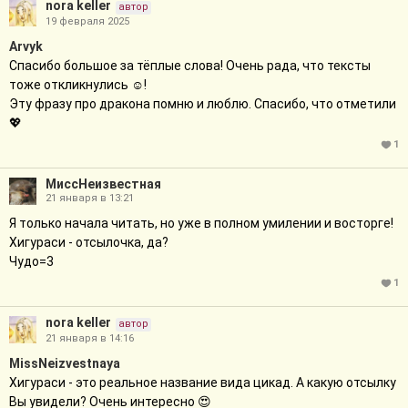
nora keller
автор
19 февраля 2025
Arvyk
Спасибо большое за тёплые слова! Очень рада, что тексты
тоже откликнулись ☺️!
Эту фразу про дракона помню и люблю. Спасибо, что отметили
💖
1
МиссНеизвестная
21 января в 13:21
Я только начала читать, но уже в полном умилении и восторге!
Хигураси - отсылочка, да?
Чудо=3
1
nora keller
автор
21 января в 14:16
MissNeizvestnaya
Хигураси - это реальное название вида цикад. А какую отсылку
Вы увидели? Очень интересно 😍