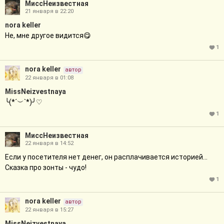
МиссНеизвестная
21 января в 22:20
nora keller
Не, мне другое видится😋
1
nora keller
автор
22 января в 01:08
MissNeizvestnaya
╰(*´︶`*)╯♡
1
МиссНеизвестная
22 января в 14:52
Если у посетителя нет денег, он расплачивается историей...
Сказка про зонты - чудо!
1
nora keller
автор
22 января в 15:27
MissNeizvestnaya