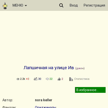
МЕНЮ
Вход
Регистрация
Лапшичная на улице Ив
(джен)
2.2k
+0
30
22
2
Статистика
Автор:
nora keller
Фандом:
Ориджиналы