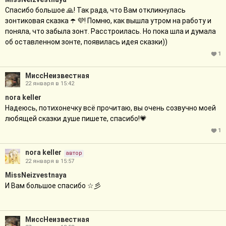
Спасибо большое 🙏! Так рада, что Вам откликнулась
зонтиковая сказка ☂️ 💜! Помню, как вышла утром на работу и
поняла, что забыла зонт. Расстроилась. Но пока шла и думала
об оставленном зонте, появилась идея сказки))
1
МиссНеизвестная
22 января в 15:42
nora keller
Надеюсь, потихонечку всё прочитаю, вы очень созвучно моей
любящей сказки душе пишете, спасибо!💗
1
nora keller
автор
22 января в 15:57
MissNeizvestnaya
И Вам большое спасибо ☆彡
МиссНеизвестная