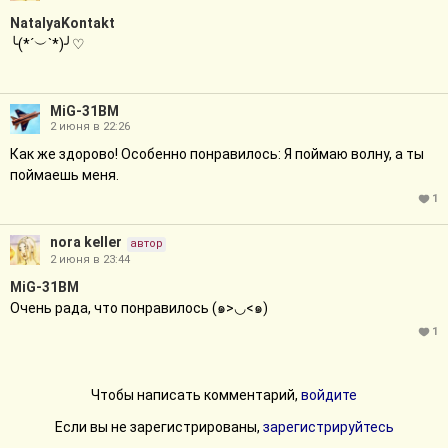
NatalyaKontakt
╰(*´︶`*)╯♡
MiG-31BM
2 июня в 22:26
Как же здорово! Особенно понравилось: Я поймаю волну, а ты
поймаешь меня.
1
nora keller
автор
2 июня в 23:44
MiG-31BM
Очень рада, что понравилось (๑>◡<๑)
1
Чтобы написать комментарий,
войдите
Если вы не зарегистрированы,
зарегистрируйтесь