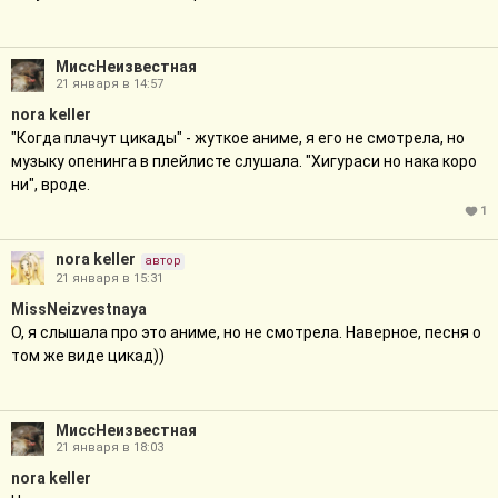
МиссНеизвестная
21 января в 14:57
nora keller
"Когда плачут цикады" - жуткое аниме, я его не смотрела, но
музыку опенинга в плейлисте слушала. "Хигураси но нака коро
ни", вроде.
1
nora keller
автор
21 января в 15:31
MissNeizvestnaya
О, я слышала про это аниме, но не смотрела. Наверное, песня о
том же виде цикад))
МиссНеизвестная
21 января в 18:03
nora keller