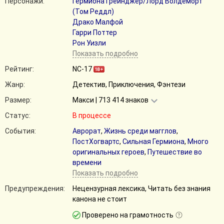
Персонажи:
Гермиона Грейнджер/Лорд Волдеморт
(Том Реддл)
Драко Малфой
Гарри Поттер
Рон Уизли
Показать подробно
Рейтинг:
NC-17
Жанр:
Детектив, Приключения, Фэнтези
Размер:
Макси | 713 414 знаков
Статус:
В процессе
События:
Аврорат
,
Жизнь среди магглов
,
ПостХогвартс
,
Сильная Гермиона
,
Много
оригинальных героев
,
Путешествие во
времени
Показать подробно
Предупреждения:
Нецензурная лексика, Читать без знания
канона не стоит
Проверено на грамотность