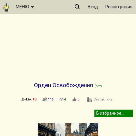
МЕНЮ
Вход
Регистрация
Орден Освобождения
(гет)
4.6k
+8
116
4
0
Статистика