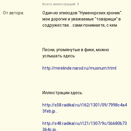
Всего иллюстраций: 3
От автора:
Один из эпизодов "Нуменорских хроник":
мои дорогие и уважаемые "товарищи" в
содружестве... сами понимаете, с кем.
Песни, упомянутые в фике, можно
услышать здесь:
http://mirelinde.narod.ru/musnum.html
Иллюстрации здесь:
http://s58.radikal.ru/i162/1301/09/7998c4a4
3feb.jp...
http://s48.radikal.ru/i121/1307/9c/5b680b73
364c.jp...