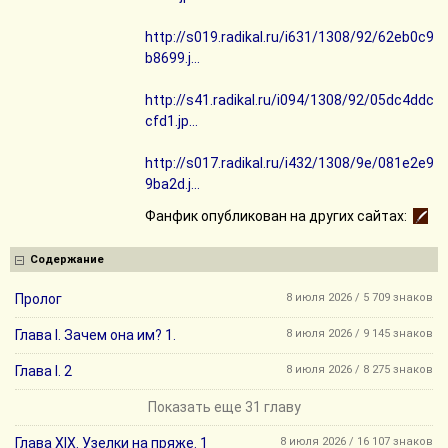
http://s019.radikal.ru/i631/1308/92/62eb0c9
b8699.j...
http://s41.radikal.ru/i094/1308/92/05dc4ddc
cfd1.jp...
http://s017.radikal.ru/i432/1308/9e/081e2e9
9ba2d.j...
Фанфик опубликован на других сайтах:
Содержание
Пролог
8 июля 2026 / 5 709 знаков
Глава I. Зачем она им? 1.
8 июля 2026 / 9 145 знаков
Глава I. 2
8 июля 2026 / 8 275 знаков
Показать еще 31 главу
Глава XIX. Узелки на пряже. 1
8 июля 2026 / 16 107 знаков