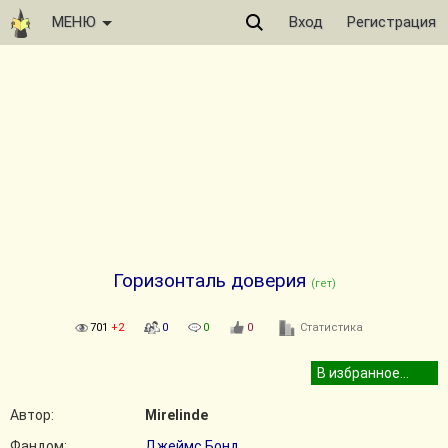
МЕНЮ
Вход
Регистрация
Горизонталь доверия
(гет)
701
+2
0
0
0
Статистика
Автор:
Mirelinde
Фандом:
Джеймс Бонд