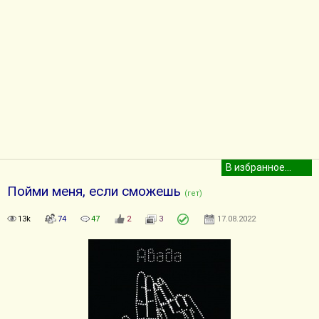
Пойми меня, если сможешь
(гет)
13k
74
47
2
3
17.08.2022