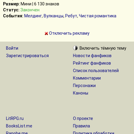
Размер:
Мини | 6 130 знаков
Статус:
Закончен
События:
Мелдинг
,
Вулканцы
,
Ребут
,
Чистая романтика
Отключить рекламу
Войти
Включить
тёмную
тему
Зарегистрироваться
Новости фанфиков
Рейтинг фанфиков
Список пользователей
Комментарии
Персонажи
Каноны
LitRPG.ru
О проекте
BooksList.me
Правила
Ranobe.me
Политика обработки