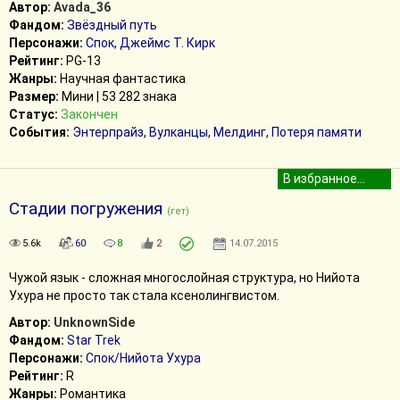
Автор:
Avada_36
Фандом:
Звёздный путь
Персонажи:
Спок
,
Джеймс Т. Кирк
Рейтинг:
PG-13
Жанры:
Научная фантастика
Размер:
Мини | 53 282 знака
Статус:
Закончен
События:
Энтерпрайз
,
Вулканцы
,
Мелдинг
,
Потеря памяти
Стадии погружения
(гет)
5.6k
60
8
2
14.07.2015
Чужой язык - сложная многослойная структура, но Нийота
Ухура не просто так стала ксенолингвистом.
Автор:
UnknownSide
Фандом:
Star Trek
Персонажи:
Спок/Нийота Ухура
Рейтинг:
R
Жанры:
Романтика