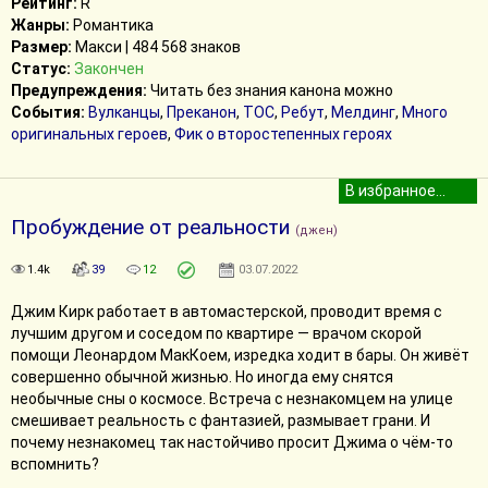
Рейтинг:
R
Жанры:
Романтика
Размер:
Макси | 484 568 знаков
Статус:
Закончен
Предупреждения:
Читать без знания канона можно
События:
Вулканцы
,
Преканон
,
ТОС
,
Ребут
,
Мелдинг
,
Много
оригинальных героев
,
Фик о второстепенных героях
Пробуждение от реальности
(джен)
1.4k
39
12
03.07.2022
Джим Кирк работает в автомастерской, проводит время с
лучшим другом и соседом по квартире — врачом скорой
помощи Леонардом МакКоем, изредка ходит в бары. Он живёт
совершенно обычной жизнью. Но иногда ему снятся
необычные сны о космосе. Встреча с незнакомцем на улице
смешивает реальность с фантазией, размывает грани. И
почему незнакомец так настойчиво просит Джима о чём-то
вспомнить?