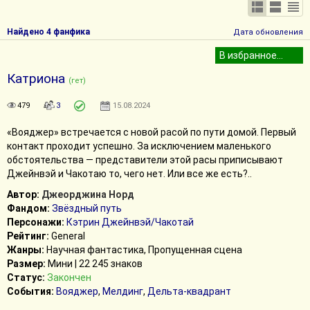
Найдено 4 фанфика
Дата обновления
Катриона
(гет)
479
3
15.08.2024
«Вояджер» встречается с новой расой по пути домой. Первый
контакт проходит успешно. За исключением маленького
обстоятельства — представители этой расы приписывают
Джейнвэй и Чакотаю то, чего нет. Или все же есть?..
Автор:
Джеорджина Норд
Фандом:
Звёздный путь
Персонажи:
Кэтрин Джейнвэй/Чакотай
Рейтинг:
General
Жанры:
Научная фантастика, Пропущенная сцена
Размер:
Мини | 22 245 знаков
Статус:
Закончен
События:
Вояджер
,
Мелдинг
,
Дельта-квадрант