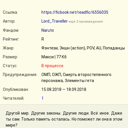
Ссылка
https://ficbook.net/readfic/6556035
Автор:
Lord_Traveller
ещё 2 произведения
Фандом:
Naruto
Рейтинг:
R
Жанр:
Фэнтези, Экшн (action), POV, AU, Попаданцы
Размер:
Макси | 77 Кб
Статус:
В процессе
Предупреждения:
ОМП, ОЖП, Смерть второстепенного
персонажа, Элементы гета
Опубликован:
15.08.2018 — 18.09.2018
Читателей:
1
Другой мир. Другие законы. Другие люди. Всё иное. Даже
ты сам. Только память осталась. Но поможет ли она в этом
мире?