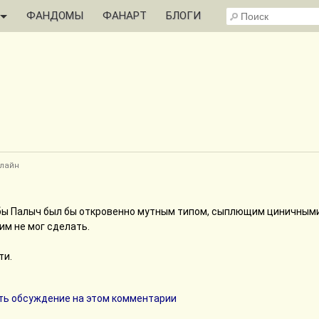
ФАНДОМЫ
ФАНАРТ
БЛОГИ
лайн
а бы Палыч был бы откровенно мутным типом, сыплющим циничным
ним не мог сделать.
ти.
ь обсуждение на этом комментарии