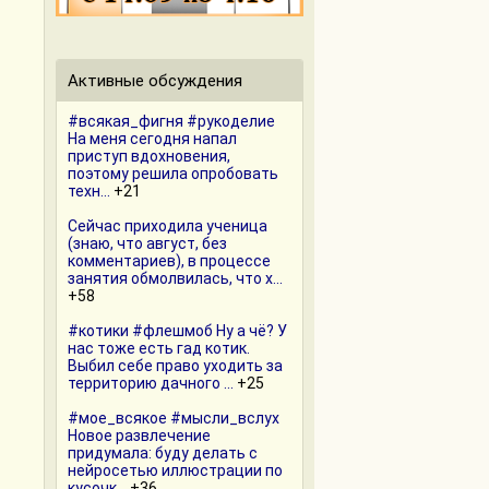
Активные обсуждения
#всякая_фигня #рукоделие
На меня сегодня напал
приступ вдохновения,
поэтому решила опробовать
техн...
+21
Сейчас приходила ученица
(знаю, что август, без
комментариев), в процессе
занятия обмолвилась, что х...
+58
#котики #флешмоб Ну а чё? У
нас тоже есть гад котик.
Выбил себе право уходить за
территорию дачного ...
+25
#мое_всякое #мысли_вслух
Новое развлечение
придумала: буду делать с
нейросетью иллюстрации по
кусочк...
+36