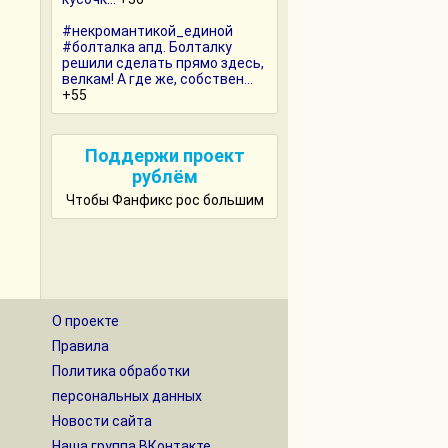
#некромантикой_единой
#болталка апд. Болталку
решили сделать прямо здесь,
велкам! А где же, собствен...
+55
Поддержи проект
рублём
Чтобы Фанфикс рос большим
О проекте
Правила
Политика обработки
персональных данных
Новости сайта
Наша группа ВКонтакте