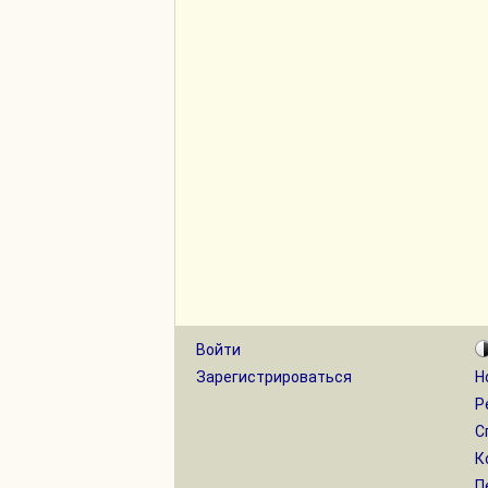
Войти
Зарегистрироваться
Н
Р
С
К
П