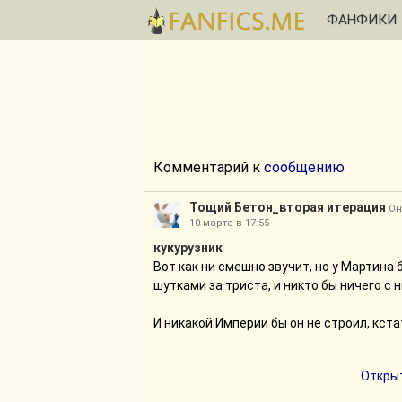
ФАНФИКИ
Комментарий к
сообщению
Тощий Бетон_вторая итерация
Он
10 марта в 17:55
кукурузник
Вот как ни смешно звучит, но у Мартин
шутками за триста, и никто бы ничего с 
И никакой Империи бы он не строил, кста
Открыт