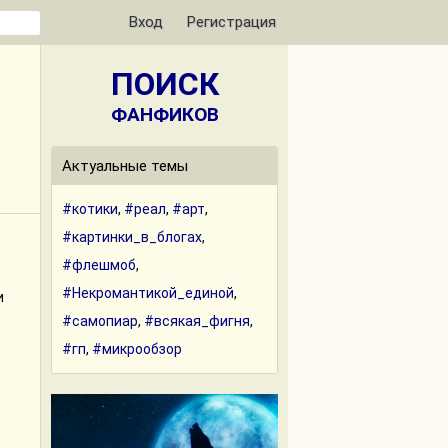
Вход
Регистрация
ПОИСК
ФАНФИКОВ
Актуальные темы
#котики
,
#реал
,
#арт
,
#картинки_в_блогах
,
#флешмоб
,
#Некромантикой_единой
,
и
#самопиар
,
#всякая_фигня
,
#гп
,
#микрообзор