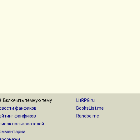
Включить
тёмную
тему
LitRPG.ru
овости фанфиков
BooksList.me
ейтинг фанфиков
Ranobe.me
писок пользователей
омментарии
ерсонажи