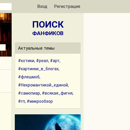
Вход
Регистрация
ПОИСК
ФАНФИКОВ
Актуальные темы
#котики
,
#реал
,
#арт
,
#картинки_в_блогах
,
#флешмоб
,
#Некромантикой_единой
,
#самопиар
,
#всякая_фигня
,
#гп
,
#микрообзор