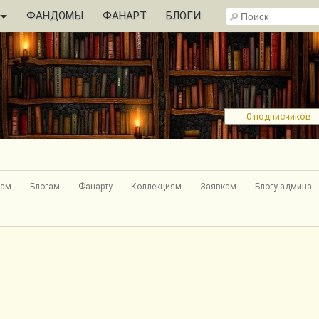
ФАНДОМЫ
ФАНАРТ
БЛОГИ
0 подписчиков
кам
Блогам
Фанарту
Коллекциям
Заявкам
Блогу админа