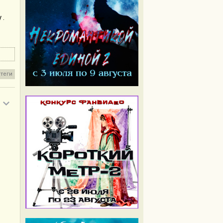
 .
теги