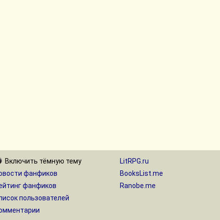
Включить
тёмную
тему
LitRPG.ru
овости фанфиков
BooksList.me
ейтинг фанфиков
Ranobe.me
писок пользователей
омментарии