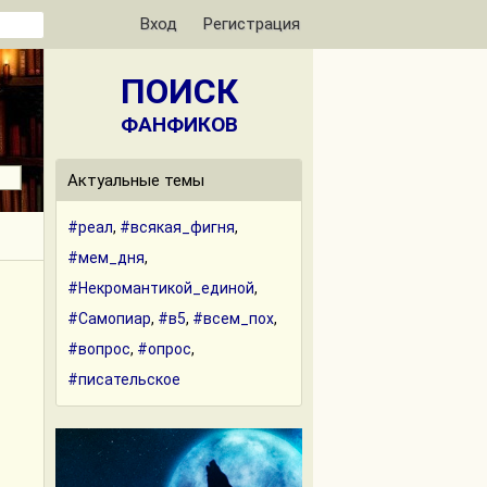
Вход
Регистрация
ПОИСК
ФАНФИКОВ
Актуальные темы
#реал
,
#всякая_фигня
,
#мем_дня
,
#Некромантикой_единой
,
#Самопиар
,
#в5
,
#всем_пох
,
#вопрос
,
#опрос
,
#писательское