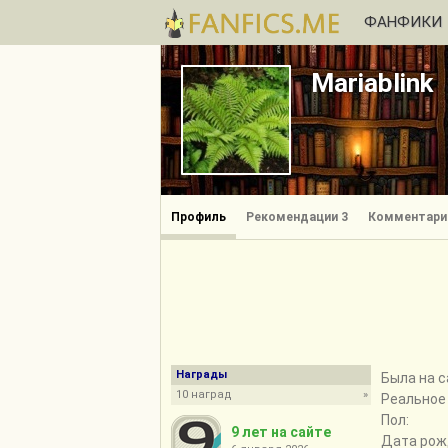
ФАНФИКИ
Mariablink
Профиль
Рекомендации 3
Комментари
Награды
Былa на с
10 наград
»
Реальное
Пол:
9 лет на сайте
Дата рож