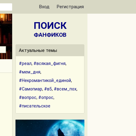
Вход
Регистрация
ПОИСК
ФАНФИКОВ
Актуальные темы
#реал
,
#всякая_фигня
,
#мем_дня
,
#Некромантикой_единой
,
#Самопиар
,
#в5
,
#всем_пох
,
#вопрос
,
#опрос
,
#писательское