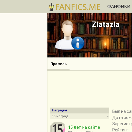
ФАНФИКИ
Zlatazla
Профиль
Награды
Был на са
15 наград
»
Дата рож
Зарегист
15 лет на сайте
Рейтинг: