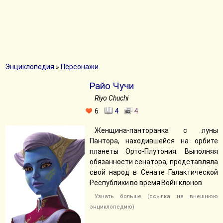
Энциклопедия
»
Персонажи
Райо Чучи
Riyo Chuchi
6
4
4
Женщина-панторанка с луны
Пантора, находившейся на орбите
планеты Орто-Плутония. Выполняя
обязанности сенатора, представляла
свой народ в Сенате Галактической
Республики во время Войн клонов.
Узнать больше (ссылка на внешнюю
энциклопедию)