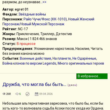
разумом, до неузнавае
...
>>
Автор:
egret 01
Фандом:
Звёздные войны
Персонажи:
Райо Чучи/Фокс (КК-1010)
,
Новый Женский
Персонаж/Новый Мужской Персонаж
Рейтинг:
NC-17
Жанры:
Приключения, Триллер, Детектив
Размер:
Макси | 1 824 466 знаков
Статус:
В процессе
Предупреждения:
Упоминание наркотиков, Насилие, Читать
без знания канона можно
События:
Военные действия
,
На планете
,
Не Одарённые
,
Война клонов по версии Legends
,
Много оригинальных героев
Дружба, что могла бы быть...
(джен)
268
6
09.04.2026
Небольшая альтернативная зарисовка, что было бы, если бы
хоть кого-то волновала судьба Асоки после ухода из Ордена.