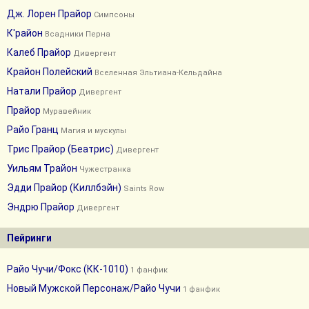
Дж. Лорен Прайор
Симпсоны
К'район
Всадники Перна
Калеб Прайор
Дивергент
Крайон Полейский
Вселенная Эльтиана-Кельдайна
Натали Прайор
Дивергент
Прайор
Муравейник
Райо Гранц
Магия и мускулы
Трис Прайор (Беатрис)
Дивергент
Уильям Трайон
Чужестранка
Эдди Прайор (Киллбэйн)
Saints Row
Эндрю Прайор
Дивергент
Пейринги
Райо Чучи/Фокс (КК-1010)
1 фанфик
Новый Мужской Персонаж/Райо Чучи
1 фанфик