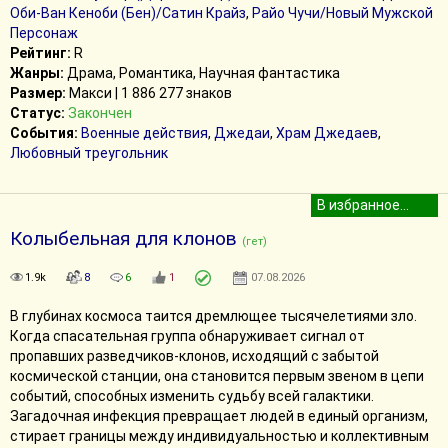
Оби-Ван Кеноби (Бен)/Сатин Крайз
,
Райо Чучи/Новый Мужской
Персонаж
Рейтинг:
R
Жанры:
Драма, Романтика, Научная фантастика
Размер:
Макси | 1 886 277 знаков
Статус:
Закончен
События:
Военные действия
,
Джедаи
,
Храм Джедаев
,
Любовный треугольник
Колыбельная для клонов
(гет)
1.9k
8
6
1
07.08.2026
В глубинах космоса таится дремлющее тысячелетиями зло.
Когда спасательная группа обнаруживает сигнал от
пропавших разведчиков-клонов, исходящий с забытой
космической станции, она становится первым звеном в цепи
событий, способных изменить судьбу всей галактики.
Загадочная инфекция превращает людей в единый организм,
стирает границы между индивидуальностью и коллективным