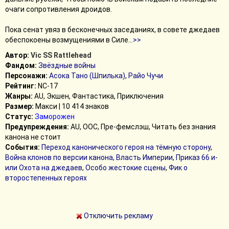
очаги сопротивления дроидов.
Пока сенат увяз в бесконечных заседаниях, в совете джедаев
обеспокоены возмущениями в Силе
...
>>
Автор:
Vic SS Rattlehead
Фандом:
Звёздные войны
Персонажи:
Асока Тано (Шпилька)
,
Райо Чучи
Рейтинг:
NC-17
Жанры:
AU, Экшен, Фантастика, Приключения
Размер:
Макси | 10 414 знаков
Статус:
Заморожен
Предупреждения:
AU, ООС, Пре-фемслэш, Читать без знания
канона не стоит
События:
Переход канонического героя на тёмную сторону
,
Война клонов по версии канона
,
Власть Империи
,
Приказ 66 и-
или Охота на джедаев
,
Особо жестокие сцены
,
Фик о
второстепенных героях
Отключить рекламу