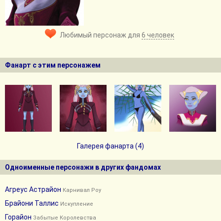
Любимый персонаж для
6 человек
Фанарт с этим персонажем
Галерея фанарта (4)
Одноименные персонажи в других фандомах
Агреус Астрайон
Карнивал Роу
Брайони Таллис
Искупление
Горайон
Забытые Королевства