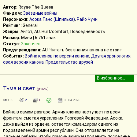
Автор:
Rayne The Queen
Фандом:
Звёздные войны
Персонажи:
Асока Тано (Шпилька)
,
Райо Чучи
Рейтинг:
General
Жанры:
Ангст, AU, Hurt/comfort, Повседневность
Размер:
Мини | 6 761 знак
Статус:
Закончен
Предупреждения:
AU, Читать без знания канона не стоит
События:
Война клонов по версии канона
,
Другая хронология,
своя версия канона
,
Предательство друзей
Тьма и свет
(джен)
135
2
1
03.04.2026
Война в самом разгаре. Армия клонов наступает по всем
фронтам, сметая укрепления Торговой Федерации. Асока,
даже выйдя из ордена, остается командиром одного из
подразделений армии республики. Она отправляется на
дальние рубежи, чтобы помочь войскам подавить последние