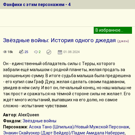
Фанфики с этим персонажем - 4
Звёздные войны: История одного джедая
(джен)
18k
25
2
01.08.2024
Он - единственный обладатель силы с Терры, которого
забрали ещё малышом с родной планеты, желая продать за
хорошенькую сумму. В итоге судьба малыша была предрешена
- его купил сам Граф Дуку, желая сделать своим падаваном,
увидев в нём силу. И вот он, печальный конец, но наш малыш не
так прост и сражаться на тёмной стороне силы не желает. Его
ждёт много испытаний, выпавших на его долю, но самое
сложно - испытание чувствами.
Автор:
AlexQueen
Фандом:
Звёздные войны
Персонажи:
Асока Тано (Шпилька)/Новый Мужской Персонаж
,
Энакин Скайуокер (Дарт Вейдер)/Падме Амидала Наберрие
,