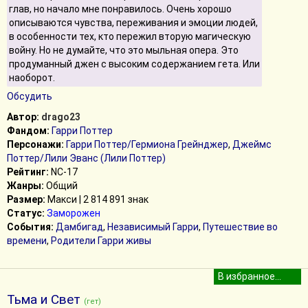
глав, но начало мне понравилось. Очень хорошо
описываются чувства, переживания и эмоции людей,
в особенности тех, кто пережил вторую магическую
войну. Но не думайте, что это мыльная опера. Это
продуманный джен с высоким содержанием гета. Или
наоборот.
Обсудить
Автор:
drago23
Фандом:
Гарри Поттер
Персонажи:
Гарри Поттер/Гермиона Грейнджер
,
Джеймс
Поттер/Лили Эванс (Лили Поттер)
Рейтинг:
NC-17
Жанры:
Общий
Размер:
Макси | 2 814 891 знак
Статус:
Заморожен
События:
Дамбигад
,
Независимый Гарри
,
Путешествие во
времени
,
Родители Гарри живы
Тьма и Свет
(гет)