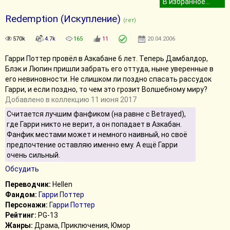
Redemption (Искупление)
(гет)
570k
4.7k
165
11
20.04.2006
Гарри Поттер провёл в Азкабане 6 лет. Теперь Дамбалдор,
Блэк и Люпин пришли забрать его оттуда, ныне уверенные в
его невиновности. Не слишком ли поздно спасать рассудок
Гарри, и если поздно, то чем это грозит Волшебному миру?
Добавлено в коллекцию 11 июня 2017
Считается лучшим фанфиком (на равне с Betrayed),
где Гарри никто не верит, а он попадает в Азкабан.
Фанфик местами может и немного наивный, но своё
предпочтение оставляю именно ему. А ещё Гарри
очень сильный.
Обсудить
Переводчик:
Hellen
Фандом:
Гарри Поттер
Персонажи:
Гарри Поттер
Рейтинг:
PG-13
Жанры:
Драма, Приключения, Юмор