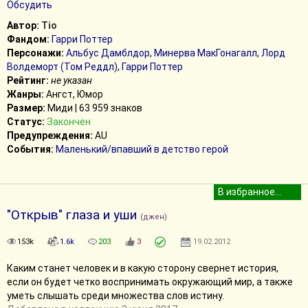
Обсудить
Автор:
Tio
Фандом:
Гарри Поттер
Персонажи:
Альбус Дамблдор
,
Минерва МакГонагалл
,
Лорд
Волдеморт (Том Реддл)
,
Гарри Поттер
Рейтинг:
не указан
Жанры:
Ангст, Юмор
Размер:
Миди | 63 959 знаков
Статус:
Закончен
Предупреждения:
AU
События:
Маленький/впавший в детство герой
"Открыв" глаза и уши
(джен)
153k
1.6k
203
3
19.02.2012
Каким станет человек и в какую сторону свернет история,
если он будет четко воспринимать окружающий мир, а также
уметь слышать среди множества слов истину.