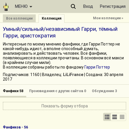
МЕНЮ
Вход
Регистрация
Мои коллекции »
Все коллекции
Коллекция
Умный/сильный/независимый Гарри, тёмный
Гарри, аристократия
Интересные по моему мнению фанфики, где Гарри Поттер не
какой-нибудь идиот, а вполне способный думать,
анализировать и действовать человек. Все фанфики,
появляющиеся в коллекции прочитаны. В основном всё макси
(в крайнем случае мили).
В коллекции собраны работы по фандому
Гарри Поттер
Подписчиков:
1160
| Владелец:
LiLiFrance
| Cоздана: 30 апреля
2017
Фанфики 58
Произведения с других сайтов 0
Обсуждение 3
Показать форму отбора
Фанфиков - 56