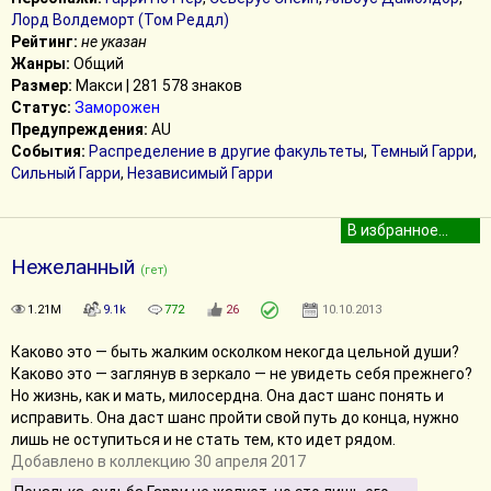
Лорд Волдеморт (Том Реддл)
Рейтинг:
не указан
Жанры:
Общий
Размер:
Макси | 281 578 знаков
Статус:
Заморожен
Предупреждения:
AU
События:
Распределение в другие факультеты
,
Темный Гарри
,
Сильный Гарри
,
Независимый Гарри
Нежеланный
(гет)
1.21M
9.1k
772
26
10.10.2013
Каково это — быть жалким осколком некогда цельной души?
Каково это — заглянув в зеркало — не увидеть себя прежнего?
Но жизнь, как и мать, милосердна. Она даст шанс понять и
исправить. Она даст шанс пройти свой путь до конца, нужно
лишь не оступиться и не стать тем, кто идет рядом.
Добавлено в коллекцию 30 апреля 2017