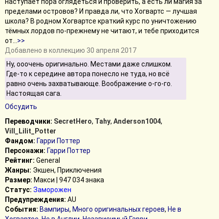
наступает пора оглядеться и проверить, а есть ли магия за
пределами островов? И правда ли, что Хогвартс — лучшая
школа? В родном Хогвартсе краткий курс по уничтожению
тёмных лордов по-прежнему не читают, и тебе приходится
от
...
>>
Добавлено в коллекцию 30 апреля 2017
Ну, ооочень оригинально. Местами даже слишком.
Где-то к середине автора понесло не туда, но всё
равно очень захватывающе. Воображение о-го-го.
Настоящая сага.
Обсудить
Переводчики:
SecretHero
,
Tahy
,
Anderson1004
,
Vill_Lilit_Potter
Фандом:
Гарри Поттер
Персонажи:
Гарри Поттер
Рейтинг:
General
Жанры:
Экшен, Приключения
Размер:
Макси | 947 034 знака
Статус:
Заморожен
Предупреждения:
AU
События:
Вампиры
,
Много оригинальных героев
,
Не в