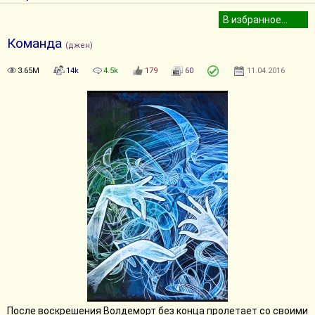
Команда
(джен)
3.65M
14k
4.5k
179
60
11.04.2016
После воскрешения Волдеморт без конца пролетает со своими