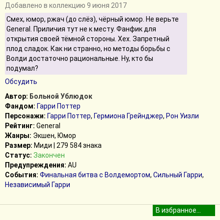
Добавлено в коллекцию 9 июня 2017
Смех, юмор, ржач (до слёз), чёрный юмор. Не верьте
General. Приличия тут не к месту. Фанфик для
открытия своей тёмной стороны. Хех. Запретный
плод сладок. Как ни странно, но методы борьбы с
Волди достаточно рациональные. Ну, кто бы
подумал?
Обсудить
Автор:
Больной Ублюдок
Фандом:
Гарри Поттер
Персонажи:
Гарри Поттер
,
Гермиона Грейнджер
,
Рон Уизли
Рейтинг:
General
Жанры:
Экшен, Юмор
Размер:
Миди | 279 584 знака
Статус:
Закончен
Предупреждения:
AU
События:
Финальная битва с Волдемортом
,
Сильный Гарри
,
Независимый Гарри