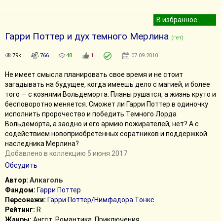
Гарри Поттер и дух темного Мерлина
(гет)
79k
766
48
1
07.09.2010
Не имеет смысла планировать свое время и не стоит
загадывать на будущее, когда имеешь дело с магией, и более
того — с кознями Вольдеморта. Планы рушатся, а жизнь круто и
бесповоротно меняется. Сможет ли Гарри Поттер в одиночку
исполнить пророчество и победить Темного Лорда
Вольдеморта, а заодно и его армию пожирателей, нет? А с
содействием новоприобретенных соратников и поддержкой
наследника Мерлина?
Добавлено в коллекцию 5 июня 2017
Обсудить
Автор:
Алкаголь
Фандом:
Гарри Поттер
Персонажи:
Гарри Поттер/Нимфадора Тонкс
Рейтинг:
R
Жанры:
Ангст, Романтика, Приключения