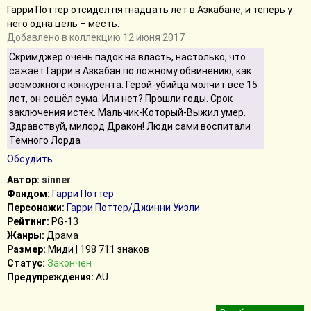
Гарри Поттер отсидел пятнадцать лет в Азкабане, и теперь у
него одна цель – месть.
Добавлено в коллекцию 12 июня 2017
Скримджер очень падок на власть, настолько, что
сажает Гарри в Азкабан по ложному обвинению, как
возможного конкурента. Герой-убийца молчит все 15
лет, он сошёл сума. Или нет? Прошли годы. Срок
заключения истёк. Мальчик-Который-Выжил умер.
Здравствуй, милорд Дракон! Люди сами воспитали
Тёмного Лорда
Обсудить
Автор:
sinner
Фандом:
Гарри Поттер
Персонажи:
Гарри Поттер/Джинни Уизли
Рейтинг:
PG-13
Жанры:
Драма
Размер:
Миди | 198 711 знаков
Статус:
Закончен
Предупреждения:
AU