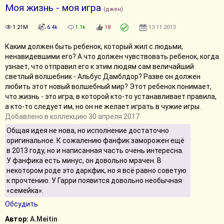
Моя жизнь - моя игра
(джен)
1.21M
6.4k
1.1k
18
13.11.2013
Каким должен быть ребенок, который жил с людьми,
ненавидевшими его? А что должен чувствовать ребенок, когда
узнает, что отправил его к этим людям сам величайший
светлый волшебник - Альбус Дамблдор? Разве он должен
любить этот новый волшебный мир? Этот ребенок понимает,
что жизнь - это игра, в которой кто-то устанавливает правила,
а кто-то следует им, но он не желает играть в чужие игры.
Добавлено в коллекцию 30 апреля 2017
Общая идея не нова, но исполнение достаточно
оригинальное. К сожалению фанфик заморожен ещё
в 2013 году, но и написанная часть очень интересна.
У фанфика есть минус, он довольно мрачен. В
некотором роде это даркфик, но я всё равно советую
к прочтению. У Гарри появится довольно необычная
«семейка».
Обсудить
Автор:
A.Meitin