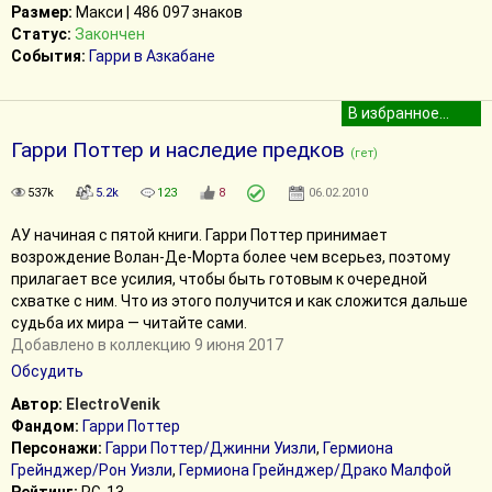
Размер:
Макси | 486 097 знаков
Статус:
Закончен
События:
Гарри в Азкабане
Гарри Поттер и наследие предков
(гет)
537k
5.2k
123
8
06.02.2010
АУ начиная с пятой книги. Гарри Поттер принимает
возрождение Волан-Де-Морта более чем всерьез, поэтому
прилагает все усилия, чтобы быть готовым к очередной
схватке с ним. Что из этого получится и как сложится дальше
судьба их мира — читайте сами.
Добавлено в коллекцию 9 июня 2017
Обсудить
Автор:
ElectroVenik
Фандом:
Гарри Поттер
Персонажи:
Гарри Поттер/Джинни Уизли
,
Гермиона
Грейнджер/Рон Уизли
,
Гермиона Грейнджер/Драко Малфой