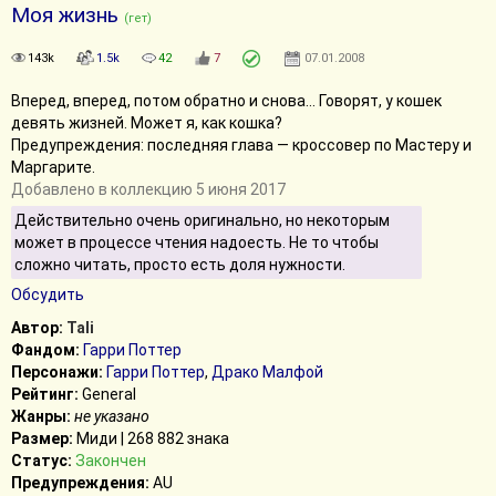
Моя жизнь
(гет)
143k
1.5k
42
7
07.01.2008
Вперед, вперед, потом обратно и снова… Говорят, у кошек
девять жизней. Может я, как кошка?
Предупреждения: последняя глава — кроссовер по Мастеру и
Маргарите.
Добавлено в коллекцию 5 июня 2017
Действительно очень оригинально, но некоторым
может в процессе чтения надоесть. Не то чтобы
сложно читать, просто есть доля нужности.
Обсудить
Автор:
Tali
Фандом:
Гарри Поттер
Персонажи:
Гарри Поттер
,
Драко Малфой
Рейтинг:
General
Жанры:
не указано
Размер:
Миди | 268 882 знака
Статус:
Закончен
Предупреждения:
AU