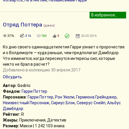
Хогвартсе
,
Не в Англии
,
Независимый Гарри
Отряд Поттера
(джен)
377k
3.1k
760
8
20.03.2014
Ко дню своего одиннадцатилетия Гарри узнает о пророчестве
и о Волдеморте — куда раньше, чем предполагал Дамблдор.
Что изменится, когда пересекутся интересы сил, которые
никто не брал в расчет?
Добавлено в коллекцию 30 апреля 2017
Обсудить
Автор:
Godric
Фандом:
Гарри Поттер
Персонажи:
Гарри Поттер
,
Рон Уизли
,
Гермиона Грейнджер
,
Неизвестный Персонаж
,
Сириус Блэк
,
Северус Снейп
,
Альбус
Дамблдор
Рейтинг:
R
Жанры:
Приключения, Детектив
Размер:
Макси | 1 242 103 знака