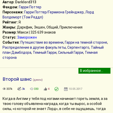
Автор:
Darklord313
Фандом:
Гарри Поттер
Персонажи:
Гарри Поттер/Гермиона Грейнджер
,
Лорд
Волдеморт (Том Реддл)
Рейтинг:
R
Жанры:
Даркфик, Экшен, Общий, Приключения
Размер:
Макси | 325 639 знаков
Статус:
Заморожен
События:
Путешествие во времени
,
Гарри на темной стороне
,
Распределение в другие факультеты
,
Серпентарго
,
Тайный
план Дамблдора
,
Темный Гарри
,
Сильный Гарри
,
Темная
сторона
Второй шанс
(джен)
337k
3k
330
4
10.05.2017
Когда в Англии у тебя под ногами начинает гореть земля, а за
твою голову объявлена награда, когда ты вырос, а особой
силы, «о которой не знает Лорд», в себе не ощущаешь, тогда