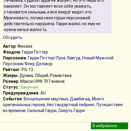
Печалька, судьба Гарри не жалует, но это лишь его
закаляет. Он заставляет всех себя уважать,
становится сильным, и все вокруг видят это.
Мрачновато, логика некоторых персонажей
действительно нарушена. Гарри жалко, но ему не
нужна ничья жалость.
Обсудить
Автор:
Nocuus
Фандом:
Гарри Поттер
Персонажи:
Гарри Поттер/Луна Лавгуд
,
Новый Мужской
Персонаж/Флер Делакур
Рейтинг:
PG-13
Жанры:
Драма, Общий, Романтика
Размер:
Макси | 898 707 знаков
Статус:
Закончен
Предупреждения:
AU
События:
Воскрешение мертвых
,
Дамбигад
,
Много
оригинальных героев
,
Нестандартный пейринг
,
Путешествие
во времени
,
Сильный Гарри
,
Смерть Гарри