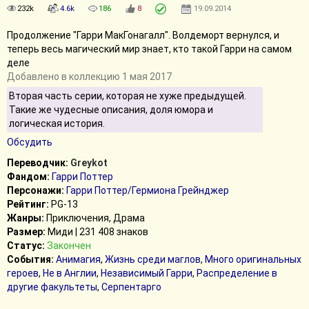
232k
4.6k
186
8
19.09.2014
Продолжение "Гарри МакГонагалл". Волдеморт вернулся, и
теперь весь магический мир знает, кто такой Гарри на самом
деле
Добавлено в коллекцию 1 мая 2017
Вторая часть серии, которая не хуже предыдущей.
Такие же чудесные описания, доля юмора и
логическая история.
Обсудить
Переводчик:
Greykot
Фандом:
Гарри Поттер
Персонажи:
Гарри Поттер/Гермиона Грейнджер
Рейтинг:
PG-13
Жанры:
Приключения, Драма
Размер:
Миди | 231 408 знаков
Статус:
Закончен
События:
Анимагия
,
Жизнь среди маглов
,
Много оригинальных
героев
,
Не в Англии
,
Независимый Гарри
,
Распределение в
другие факультеты
,
Серпентарго