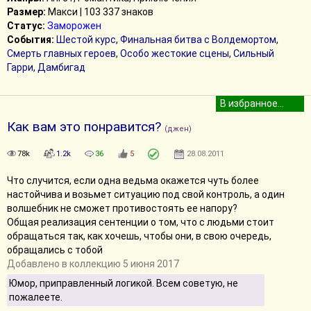
Размер:
Макси | 103 337 знаков
Статус:
Заморожен
События:
Шестой курс
,
Финальная битва с Волдемортом
,
Смерть главных героев
,
Особо жестокие сцены
,
Сильный
Гарри
,
Дамбигад
Как вам это понравится?
(джен)
78k
1.2k
36
5
28.08.2011
Что случится, если одна ведьма окажется чуть более
настойчива и возьмет ситуацию под свой контроль, а один
волшебник не сможет противостоять ее напору?
Общая реализация сентенции о том, что с людьми стоит
обращаться так, как хочешь, чтобы они, в свою очередь,
обращались с тобой
Добавлено в коллекцию 5 июня 2017
Юмор, приправленный логикой. Всем советую, не
пожалеете.