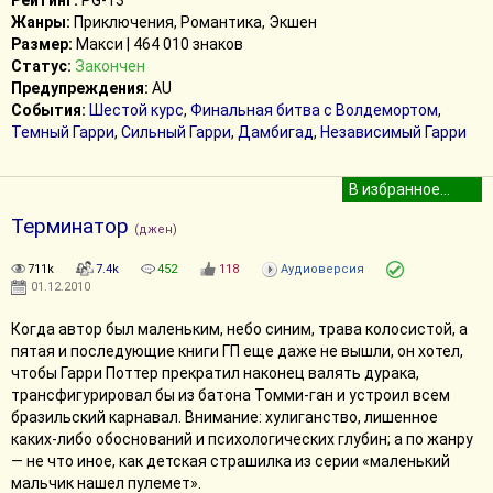
Рейтинг:
PG-13
Жанры:
Приключения, Романтика, Экшен
Размер:
Макси | 464 010 знаков
Статус:
Закончен
Предупреждения:
AU
События:
Шестой курс
,
Финальная битва с Волдемортом
,
Темный Гарри
,
Сильный Гарри
,
Дамбигад
,
Независимый Гарри
Терминатор
(джен)
711k
7.4k
452
118
Аудиоверсия
01.12.2010
Когда автор был маленьким, небо синим, трава колосистой, а
пятая и последующие книги ГП еще даже не вышли, он хотел,
чтобы Гарри Поттер прекратил наконец валять дурака,
трансфигурировал бы из батона Томми-ган и устроил всем
бразильский карнавал. Внимание: хулиганство, лишенное
каких-либо обоснований и психологических глубин; а по жанру
— не что иное, как детская страшилка из серии «маленький
мальчик нашел пулемет».