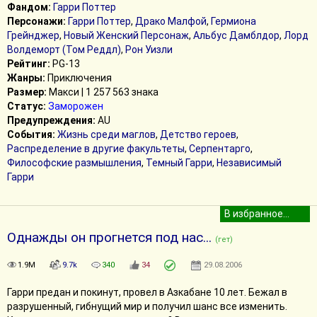
Фандом:
Гарри Поттер
Персонажи:
Гарри Поттер
,
Драко Малфой
,
Гермиона
Грейнджер
,
Новый Женский Персонаж
,
Альбус Дамблдор
,
Лорд
Волдеморт (Том Реддл)
,
Рон Уизли
Рейтинг:
PG-13
Жанры:
Приключения
Размер:
Макси | 1 257 563 знака
Статус:
Заморожен
Предупреждения:
AU
События:
Жизнь среди маглов
,
Детство героев
,
Распределение в другие факультеты
,
Серпентарго
,
Философские размышления
,
Темный Гарри
,
Независимый
Гарри
Однажды он прогнется под нас...
(гет)
1.9M
9.7k
340
34
29.08.2006
Гарри предан и покинут, провел в Азкабане 10 лет. Бежал в
разрушенный, гибнущий мир и получил шанс все изменить.