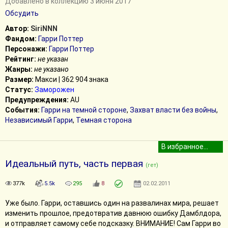
Добавлено в коллекцию 3 июня 2017
Обсудить
Автор:
SiriNNN
Фандом:
Гарри Поттер
Персонажи:
Гарри Поттер
Рейтинг:
не указан
Жанры:
не указано
Размер:
Макси | 362 904 знака
Статус:
Заморожен
Предупреждения:
AU
События:
Гарри на темной стороне
,
Захват власти без войны
,
Независимый Гарри
,
Темная сторона
Идеальный путь, часть первая
(гет)
377k
5.5k
295
8
02.02.2011
Уже было. Гарри, оставшись один на развалинах мира, решает
изменить прошлое, предотвратив давнюю ошибку Дамблдора,
и отправляет самому себе подсказку. ВНИМАНИЕ! Сам Гарри во