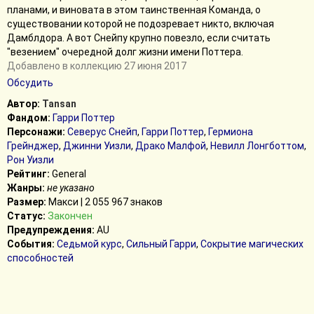
планами, и виновата в этом таинственная Команда, о
существовании которой не подозревает никто, включая
Дамблдора. А вот Снейпу крупно повезло, если считать
"везением" очередной долг жизни имени Поттера.
Добавлено в коллекцию 27 июня 2017
Обсудить
Автор:
Tansan
Фандом:
Гарри Поттер
Персонажи:
Северус Снейп
,
Гарри Поттер
,
Гермиона
Грейнджер
,
Джинни Уизли
,
Драко Малфой
,
Невилл Лонгботтом
,
Рон Уизли
Рейтинг:
General
Жанры:
не указано
Размер:
Макси | 2 055 967 знаков
Статус:
Закончен
Предупреждения:
AU
События:
Седьмой курс
,
Сильный Гарри
,
Сокрытие магических
способностей