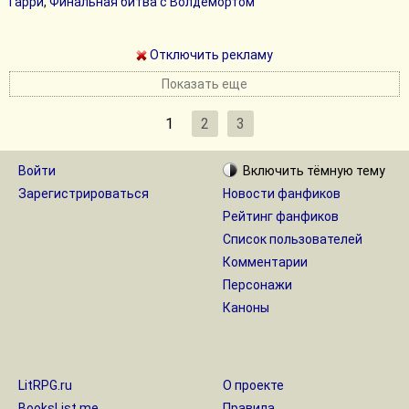
Гарри
,
Финальная битва с Волдемортом
Отключить рекламу
Показать еще
1
2
3
Войти
Включить
тёмную
тему
Зарегистрироваться
Новости фанфиков
Рейтинг фанфиков
Список пользователей
Комментарии
Персонажи
Каноны
LitRPG.ru
О проекте
BooksList.me
Правила