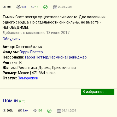
80k
498
44
20.01.2007
Тьма и Свет всегда существовали вместе. Две половинки
одного сердца. По отдельности они сильны, но вместе -
НЕПОБЕДИМЫ.
Добавлено в коллекцию 13 июня 2017
Обсудить
Автор:
Светлый альв
Фандом:
Гарри Поттер
Персонажи:
Гарри Поттер/Гермиона Грейнджер
Рейтинг:
R
Жанры:
Романтика, Драма, Приключения
Размер:
Макси | 471 864 знака
Статус:
Заморожен
Помни
(гет)
205k
1.6k
104
09.11.2009