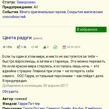
Статус:
Заморожен
Предупреждения:
AU
События:
Много оригинальных героев
,
Сокрытие магических
способностей
Цвета радуги
(джен)
131k
1.2k
48
2
08.04.2010
Если ты один в этом мире, и никто не заступится за тебя —
быстро взрослеешь, а затем и стареешь. Это можно пережить.
Но если краски мира стерлись, и осталась лишь ночь — это
вдвойне страшно. Главное при этом — не потерять себя
самого... ООС Гарри, остальные персонажи — как пойдет дело.
Я предупредил.
Добавлено в коллекцию 30 апреля 2017
Обсудить
Автор:
rowsad
Фандом:
Гарри Поттер
Персонажи:
Гарри Поттер
,
Северус Снейп
,
Альбус Дамблдор
,