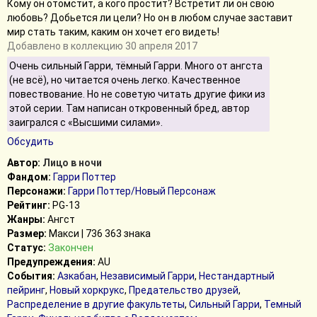
Кому он отомстит, а кого простит? Встретит ли он свою
любовь? Добьется ли цели? Но он в любом случае заставит
мир стать таким, каким он хочет его видеть!
Добавлено в коллекцию 30 апреля 2017
Очень сильный Гарри, тёмный Гарри. Много от ангста
(не всё), но читается очень легко. Качественное
повествование. Но не советую читать другие фики из
этой серии. Там написан откровенный бред, автор
заигрался с «Высшими силами».
Обсудить
Автор:
Лицо в ночи
Фандом:
Гарри Поттер
Персонажи:
Гарри Поттер/Новый Персонаж
Рейтинг:
PG-13
Жанры:
Ангст
Размер:
Макси | 736 363 знака
Статус:
Закончен
Предупреждения:
AU
События:
Азкабан
,
Независимый Гарри
,
Нестандартный
пейринг
,
Новый хоркрукс
,
Предательство друзей
,
Распределение в другие факультеты
,
Сильный Гарри
,
Темный