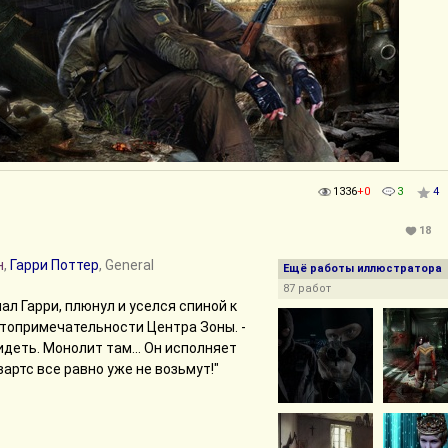
1336
+0
3
4
18
н
,
Гарри Поттер
, General
Ещё работы иллюстратора
87 работ
мал Гарри, плюнул и уселся спиной к
топримечательности Центра Зоны. -
идеть. Монолит там... Он исполняет
гвартс все равно уже не возьмут!"