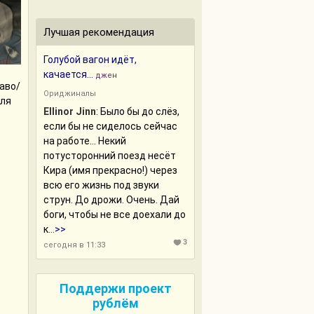
Лучшая рекомендация
Голубой вагон идёт,
качается...
джен
аво/
Ориджиналы
для
Ellinor Jinn
:
Было бы до слёз,
если бы не сиделось сейчас
на работе... Некий
потусторонний поезд несёт
Кира (имя прекрасно!) через
всю его жизнь под звуки
струн. До дрожи. Очень. Дай
боги, чтобы не все доехали до
к
...>>
3
сегодня в 11:33
Поддержи проект
рублём