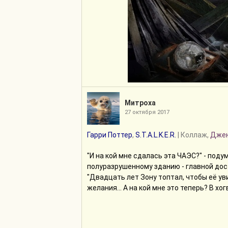
Митроха
27 октября 2017
Гарри Поттер
,
S.T.A.L.K.E.R.
| Коллаж,
Дже
"И на кой мне сдалась эта ЧАЭС?" - поду
полуразрушенному зданию - главной дос
"Двадцать лет Зону топтал, чтобы её ув
желания... А на кой мне это теперь? В хо