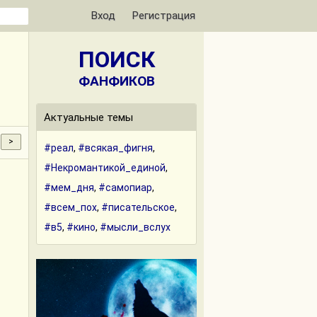
Вход
Регистрация
ПОИСК
ФАНФИКОВ
Актуальные темы
#реал
,
#всякая_фигня
,
#Некромантикой_единой
,
#мем_дня
,
#самопиар
,
#всем_пох
,
#писательское
,
#в5
,
#кино
,
#мысли_вслух