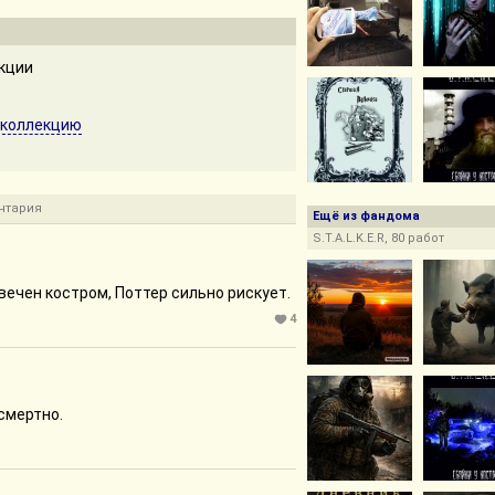
екции
 коллекцию
нтария
Ещё из фандома
S.T.A.L.K.E.R, 80 работ
вечен костром, Поттер сильно рискует.
4
осмертно.