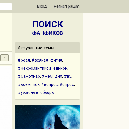
Вход
Регистрация
ПОИСК
ФАНФИКОВ
Актуальные темы
#реал
,
#всякая_фигня
,
#Некромантикой_единой
,
#Самопиар
,
#мем_дня
,
#в5
,
#всем_пох
,
#вопрос
,
#опрос
,
#ужасные_обзоры