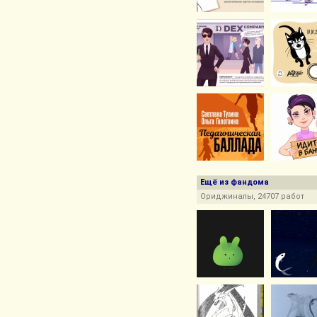
Ещё из фандома
Ориджиналы, 24707 работ