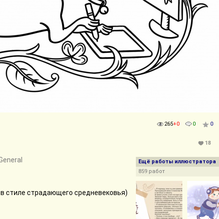
265
+0
0
0
18
 General
Ещё работы иллюстратора
859 работ
в стиле страдающего средневековья)