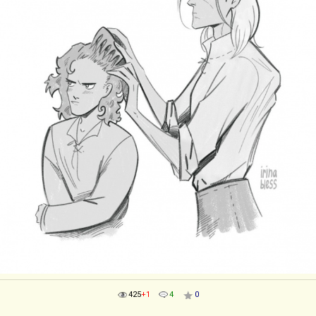
425
+1
4
0