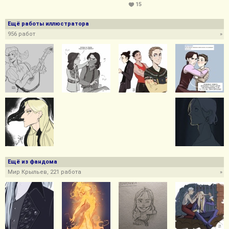
15
Ещё работы иллюстратора
956 работ
»
Ещё из фандома
Мир Крыльев, 221 работа
»