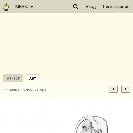
МЕНЮ
Вход
Регистрация
Фанарт
Арт
« Галерея иллюстратора