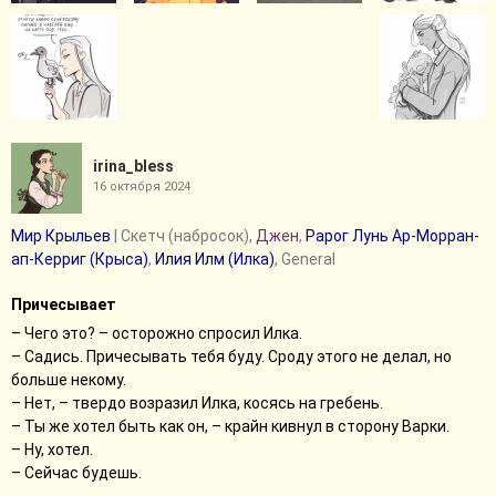
irina_bless
16 октября 2024
Мир Крыльев
| Скетч (набросок),
Джен
,
Рарог Лунь Ар-Морран-
ап-Керриг (Крыса)
,
Илия Илм (Илка)
, General
Причесывает
– Чего это? – осторожно спросил Илка.
– Садись. Причесывать тебя буду. Сроду этого не делал, но
больше некому.
– Нет, – твердо возразил Илка, косясь на гребень.
– Ты же хотел быть как он, – крайн кивнул в сторону Варки.
– Ну, хотел.
– Сейчас будешь.