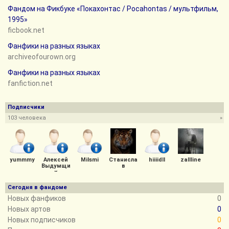
Фандом на Фикбуке «Покахонтас / Pocahontas / мультфильм,
1995»
ficbook.net
Фанфики на разных языках
archiveofourown.org
Фанфики на разных языках
fanfiction.net
Подписчики
103 человека
»
yummmy
Алексей
Milsmi
Станисла
hiiiidll
zallline
Выдумщи
в
к
Сегодня в фандоме
Новых фанфиков
0
Новых артов
0
Новых подписчиков
0