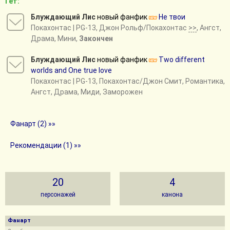
Гет:
Блуждающий Лис
новый фанфик
Не твои
Покахонтас
| PG-13, Джон Рольф/Покахонтас
>>
, Ангст,
Драма, Мини,
Закончен
Блуждающий Лис
новый фанфик
Two different
worlds and Оne true love
Покахонтас
| PG-13, Покахонтас/Джон Смит, Романтика,
Ангст, Драма, Миди, Заморожен
Фанарт (2) »»
Рекомендации (1) »»
20
4
персонажей
канона
Фанарт