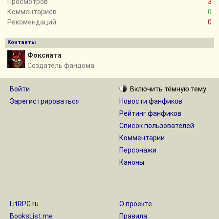
Просмотров
3
Комментариев
0
Рекомендаций
0
Контакты
Фоксиата
Создатель фандома
Войти
Включить
тёмную
тему
Зарегистрироваться
Новости фанфиков
Рейтинг фанфиков
Список пользователей
Комментарии
Персонажи
Каноны
LitRPG.ru
О проекте
BooksList.me
Правила