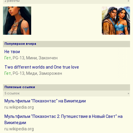
2 работы
»
Популярное вчера
Не твои
Гет
, PG-13, Мини, Закончен
Two different worlds and Оne true love
Гет
, PG-13, Миди, Заморожен
Полезные ссылки
5 ссылок
»
Мультфильм "Покахонтас" на Википедии
ru.wikipedia.org
Мультфильм "Покахонтас 2: Путешествие в Новый Свет" на
Википедии
ru.wikipedia.org