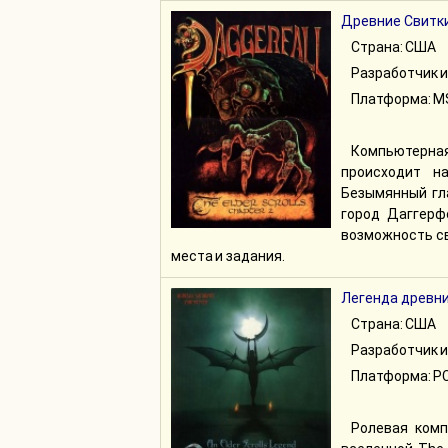
Древние Свитки
Страна: США
Разработчик и
Платформа: M
Компьютерна
происходит н
Безымянный гла
город Даггерф
возможность св
места и задания.
Легенда древни
Страна: США
Разработчик и
Платформа: PC
Ролевая комп