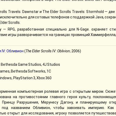
crolls Travels: Dawnstar и The Elder Scrolls Travels: Stormhold — две
исключительно для сотовых телефонов с поддержкой Java, сохра
der Scrolls.
wkey — RPG, разработанная специально для N-Gage. охраняет ст
йствие игры разворачивается на границах провинций Хаммерфелла
 IV: Обливион
(
The Elder Scrolls IV: Oblivion
; 2006)
 Bethesda Game Studios, 4J Studios
Games, Bethesda Softworks, 1С
dows, PlayStation 3, Xbox 360
рменная компьютерная ролевая игра с открытым миром. Сюже
нована на противостоянии главного героя культу, поклоняюще
 Принцу Разрушения, Мерунесу Дагону, и планирующему отк
 под названием Обливион, чтобы завоевать империю. Как
тью открыт для исследования, игроку позволяется путешествова