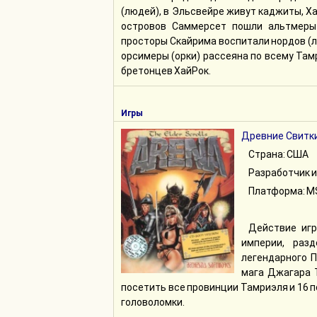
(людей), в Эльсвейре живут каджиты, Х
островов Саммерсет пошли альтмеры 
просторы Скайрима воспитали нордов (л
орсимеры (орки) рассеяна по всему Там
бретонцев ХайРок.
Игры
Древние Свитки
Страна: США
Разработчик и
Платформа: M
Действие игр
империи, раз
легендарного П
мага Джагара Т
посетить все провинции Тамриэля и 16 
головоломки.