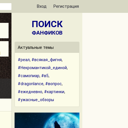
Вход
Регистрация
ПОИСК
ФАНФИКОВ
Актуальные темы
к
#реал
,
#всякая_фигня
,
#Некромантикой_единой
,
#самопиар
,
#в5
,
#dragonlance
,
#вопрос
,
#ежедневно
,
#картинки
,
#ужасные_обзоры