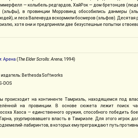
аммерфелл — колыбель редгардов, ХайРок — дом бретонцев (люде
(эльфы), в провинции Морровинд обособились данмеры (эль
юдей), и леса Валенвуда вскормили босмеров (эльфов). Десятая 
риэлю, хотя они и предприняли две безуспешные попытки отвоев
: Арена
(
The Elder Scrolls: Arena
; 1994)
 издатель: Bethesda Softworks
S-DOS
ы происходит на континенте Тамриэль, находящемся под вла
делённой на провинции. В основе сюжета лежит поиск ча
осоха Хаоса — единственного оружия, способного победить бое
арна, узурпировавшего власть в Тамриэле. Для этого игрок до
подземелий-лабиринтов, в которых ему преграждают путь противн