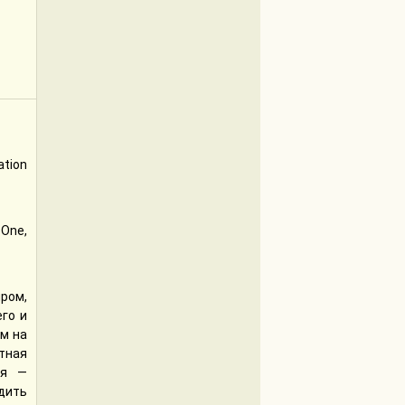
ation
 One,
ром,
го и
м на
етная
оя —
дить