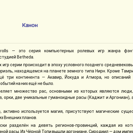
Канон
crolls — это серия компьютерных ролевых игр жанра фэнт
студией Betheda.
 игр серии происходит в эпоху условного позднего средневековь
риэль, находящемся на планете земного типа Нирн. Кроме Тамри
ё три континента — Акавир, Йокуда и Атмора, но описаний 
обытий на них ещё не было.
еляет множество рас, основными из которых являются люди,
, орки, две уникальные гуманоидные расы (Каджит и Аргониан), 
, активно используется магия, присутствуют магические сущес
из Внешних планов.
ски разделён на девять регионов-провинций, каждая из кот
ной расы. Из Чёрной Топи вышли аргониане, Сиродиил — дом имп