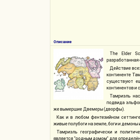
Описание
The Elder S
разработанная 
Действие всех
континенте Там
существуют ещ
континентов и с
Тамриэль нас
подвида эльфов
же вымершие Двемеры (дворфы).
Как и в любом фентезийном сеттинге
живые полубоги на земле, боги и демоны 
Тамриэль географически и политиче
является "родным домом" для определён