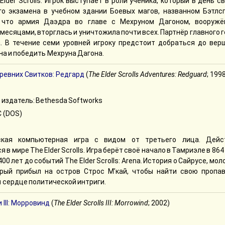
Elder Scrolls. Игрок выступает в роли ученика, который в день с
го экзамена в учебном здании Боевых магов, названном Бэтлсп
, что армия Даэдра во главе с Мехруном Дагоном, вооружё
сяцами, вторглась и уничтожила почти всех. Партнёр главного 
. В течение семи уровней игроку предстоит добраться до вер
на и победить Мехруна Дагона.
евних Свитков: Редгард
(
The Elder Scrolls Adventures: Redguard
; 199
 издатель: Bethesda Softworks
 (DOS)
ская компьютерная игра с видом от третьего лица. Дейс
 в мире The Elder Scrolls. Игра берёт своё начало в Тамриэле в 864
400 лет до событий The Elder Scrolls: Arena. История о Сайрусе, мо
орый прибыл на остров Строс М’кай, чтобы найти свою пропа
м сердце политической интриги.
III: Морровинд
(
The Elder Scrolls III: Morrowind
; 2002)