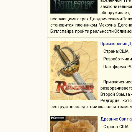
вселенной The 
заключительно
обнаруживает
вселяющими страх Даэдрическими Полуме
становится пленником Мехруна Дагона
Бэтлспайра, пройти реальности Обливио
Приключения Др
Страна: США
Разработчик и
Платформа: PC
Приключенче
разворачивается
Второй Эры, за 
Редгарде, кот
сестру, и впоследствии оказался в само
Древние Свитки 
Страна: США