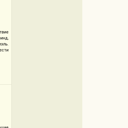
твие
инд,
эль.
ести
ующие