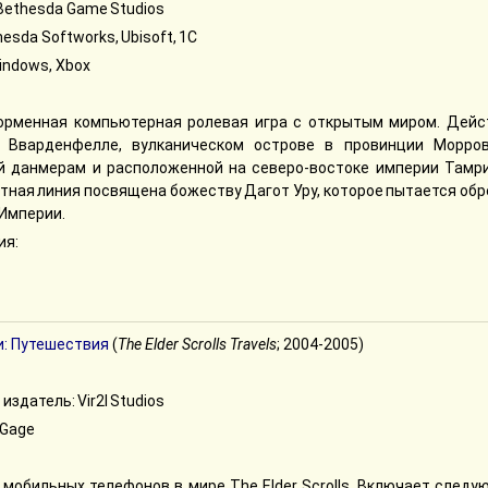
Bethesda Game Studios
esda Softworks, Ubisoft, 1С
indows, Xbox
рменная компьютерная ролевая игра с открытым миром. Дейс
 Вварденфелле, вулканическом острове в провинции Морров
 данмерам и расположенной на северо-востоке империи Тамри
ная линия посвящена божеству Дагот Уру, которое пытается обр
 Империи.
ия:
и: Путешествия
(
The Elder Scrolls Travels
; 2004-2005)
издатель: Vir2l Studios
-Gage
 мобильных телефонов в мире The Elder Scrolls. Включает след