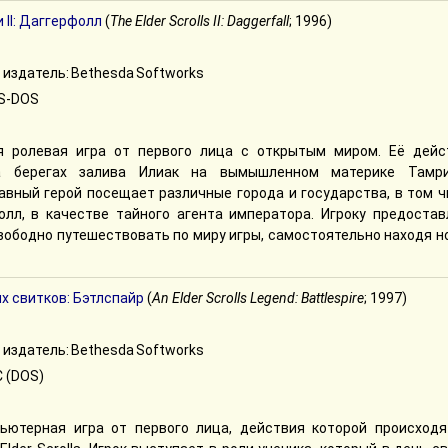
 II: Даггерфолл
(
The Elder Scrolls II: Daggerfall
; 1996)
 издатель: Bethesda Softworks
S-DOS
я ролевая игра от первого лица с открытым миром. Её дейс
а берегах залива Илиак на вымышленном материке Тамри
вный герой посещает различные города и государства, в том ч
олл, в качестве тайного агента императора. Игроку предостав
ободно путешествовать по миру игры, самостоятельно находя н
х свитков: Бэтлспайр
(
An Elder Scrolls Legend: Battlespire
; 1997)
 издатель: Bethesda Softworks
 (DOS)
ьютерная игра от первого лица, действия которой происходя