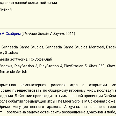
ждение главной сюжетной линии.
лнения:
 V: Скайрим
(
The Elder Scrolls V: Skyrim
; 2011)
 Bethesda Game Studios, Bethesda Game Studios Montreal, Escal
axy Studios
hesda Softworks, 1С-СофтКлаб
dows, PlayStation 3, PlayStation 4, PlayStation 5, Xbox 360, Xbox
 Nintendo Switch
форменная компьютерная ролевая игра с открытым ми
бодно путешествовать по обширному игровому миру, исследуя е
задания. Действие происходит в вымышленной провинции Скайри
осле событий предыдущей игры The Elder Scrolls IV. Основная сюж
риме могущественного дракона Алдуина; на главного гер
ет — возложена задача остановить возвращение драконов и побе