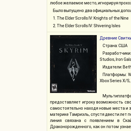
любое желаемое место, игнорируя прохо
Было выпущено два официальных допо
1. The Elder Scrolls IV: Knights of the Nine
2. The Elder Scrolls IV: Shivering Isles
Древние Свитки
Страна: США
Разработчики:
Studios, Iron Gal
Издатели: Bet
Платформы: Win
Xbox Series X/S,
Мультиплат
предоставляет игроку возможность сво
самостоятельно находя новые места и 
материке Тамриэль, спустя двести лет п
линия связана с появлением в Скай
Драконорожденного, как он потом узна