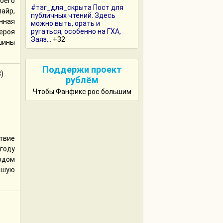
воего
#тэг_для_скрыта Пост для
айр,
публичных чтений. Здесь
нная
можно выть, орать и
ругаться, особенно на ГХА,
героя
Заяз...
+32
шины
Поддержи проект
8)
рублём
Чтобы Фанфикс рос большим
твие
 году
лодом
вшую