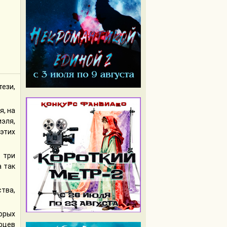
ези,
я, на
эля,
этих
 три
а так
тва,
орых
ерцев