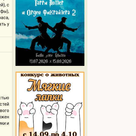
й), с
фы),
раса,
ать у
стью
стей
вого
лжен
ики и