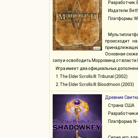
Разработчик: 
Издатели: Beth
Платформы: W
Мультиплатфо
происходит на
принадлежащей
Основная сюжет
силу и освободить Морровинд от власти
Игра имеет два официальных дополнен
1. The Elder Scrolls III: Tribunal (2002)
2. The Elder Scrolls III: Bloodmoon (2003)
Древние Свитк
Страна: США
Разработчик и 
Платформа: N
Серия игр для