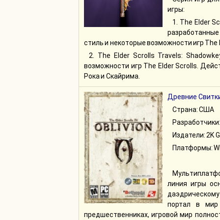
игры:
1. The Elder S
разработанные 
стиль и некоторые возможности игр The El
2. The Elder Scrolls Travels: Shado
возможности игр The Elder Scrolls. Де
Рока и Скайрима.
Древние Свитки
Страна: США
Разработчики:
Издатели: 2K 
Платформы: Win
Мультиплатфо
линия игры ос
даэдрическому
портал в мир
предшественниках, игровой мир полнос