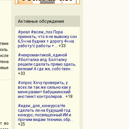
Активные обсуждения
#реал #всем_пох Пора
признать, что я не вывожу сон
6,5ч на будних + дорогу 4ч на
твие
работу/с работы + ...
+33
эль.
#некромантикой_единой
исле
#болталка апд. Болталку
лена
решили сделать прямо здесь,
овые
велкам! А где же, собствен...
+33
#опрос Хочу проверить, у
всех ли так же сильно как у
меня развит бабушкинский
инстинкт контролиров...
+18
#идеи_для_конкурса Не
сделать ли на будущий год
конкурс, посвящённый ИИ и
прочим видам техники, обр...
т во
+25