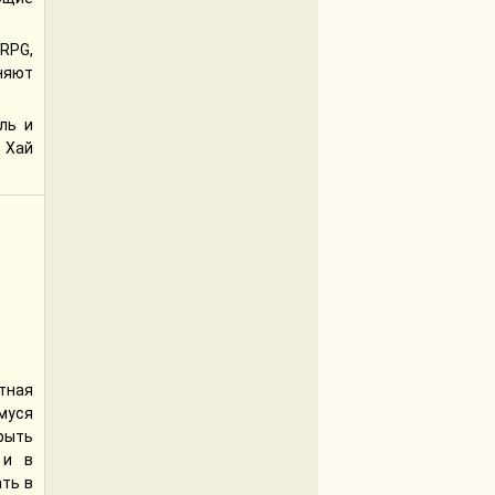
 RPG,
няют
иль и
, Хай
тная
муся
рыть
 и в
ть в