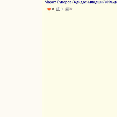
Марат Суворов (Адидас-младший)/Ильд
0
1
0