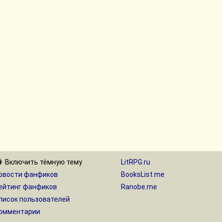
Включить
тёмную
тему
LitRPG.ru
овости фанфиков
BooksList.me
ейтинг фанфиков
Ranobe.me
писок пользователей
омментарии