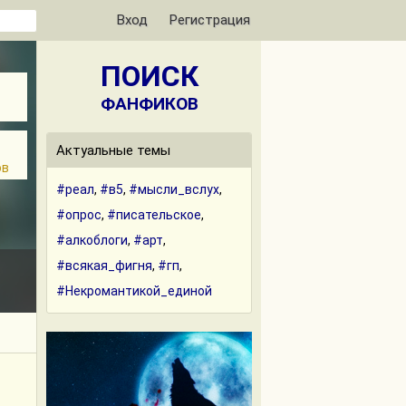
Вход
Регистрация
ПОИСК
ФАНФИКОВ
Актуальные темы
ов
#реал
,
#в5
,
#мысли_вслух
,
#опрос
,
#писательское
,
#алкоблоги
,
#арт
,
#всякая_фигня
,
#гп
,
#Некромантикой_единой