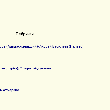
Пейринги
ров (Адидас-младший)/Андрей Васильев (Пальто)
кин (Турбо)/Флюра Габдуловна
ль Ахмерова