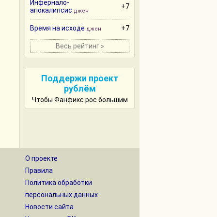
Инфернало-
+7
апокалипсис
джен
Время на исходе
+7
джен
Весь рейтинг »
Поддержи проект
рублём
Чтобы Фанфикс рос большим
О проекте
Правила
Политика обработки
персональных данных
Новости сайта