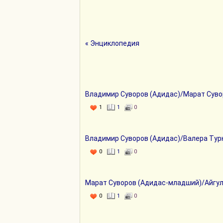
« Энциклопедия
Владимир Суворов (Адидас)/Марат Суво
1
1
0
Владимир Суворов (Адидас)/Валера Тур
0
1
0
Марат Суворов (Адидас-младший)/Айгу
0
1
0