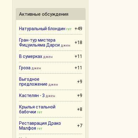
Активные обсуждения
Натуральный блондин
+49
гет
Гран-тур мистера
+18
Фицуильяма Дарси
джен
В сумерках
+11
джен
Гроза
+11
джен
Выгодное
+9
предложение
джен
Кастелян - 3
+9
джен
Крылья стальной
+8
бабочки
гет
Реставрация Драко
+7
Малфоя
гет