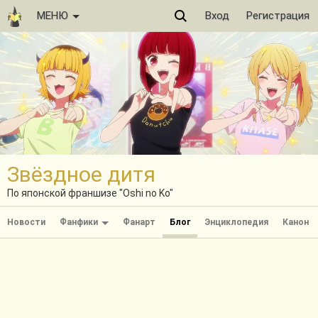
МЕНЮ
Вход
Регистрация
Звёздное дитя
По японской франшизе "Oshi no Ko"
Новости
Фанфики
Фанарт
Блог
Энциклопедия
Канон