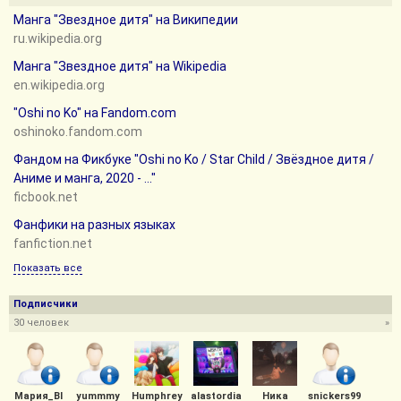
Манга "Звездное дитя" на Википедии
ru.wikipedia.org
Манга "Звездное дитя" на Wikipedia
en.wikipedia.org
"Oshi no Ko" на Fandom.com
oshinoko.fandom.com
Фандом на Фикбуке "Oshi no Ko / Star Child / Звёздное дитя /
Аниме и манга, 2020 - ..."
ficbook.net
Фанфики на разных языках
fanfiction.net
Показать все
Подписчики
30 человек
»
Мария_Bl
yummmy
Humphrey
alastordia
Ника
snickers99