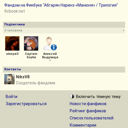
Фандом на Фикбуке "Абгарян Наринэ «Манюня» / Трилогия"
ficbook.net
Подписчики
3 человека
»
olesyaO
Captain
Алексей
Soyka
Выдумщи
к
Контакты
NiksV8
Создатель фандома
Войти
Включить
тёмную
тему
Зарегистрироваться
Новости фанфиков
Рейтинг фанфиков
Список пользователей
Комментарии