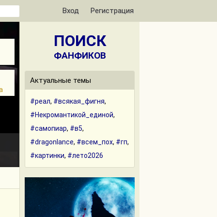
Вход
Регистрация
ПОИСК
ФАНФИКОВ
Актуальные темы
а
#реал
,
#всякая_фигня
,
#Некромантикой_единой
,
#самопиар
,
#в5
,
#dragonlance
,
#всем_пох
,
#гп
,
#картинки
,
#лето2026