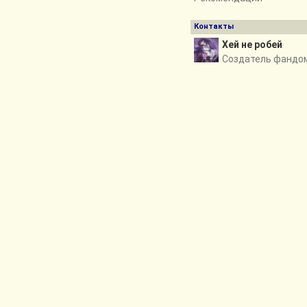
Контакты
Хей не робей
Создатель фандо