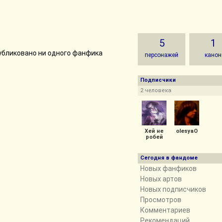
5
1
убликовано ни одного фанфика
персонажей
канон
Подписчики
2 человека
Хей не
olesyaO
робей
Сегодня в фандоме
Новых фанфиков
Новых артов
Новых подписчиков
Просмотров
Комментариев
Рекомендаций