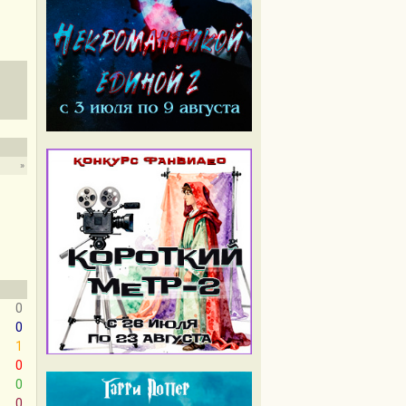
»
0
0
1
0
0
0