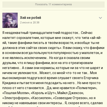
зарегистрированным в ВК-мессенджере, а как мы знаем, ВК-
Показать 11 комментариев
мессенджер — это часть основного ВК, и мне его скачали...
Боже, почему там столько негатива... Под каждым
Хей не робей
комментарием какие-то сорокалетние мужики и бабы (я про
неадекватных, для меня остальные адекватные люди
2 июня в 20:38
сорокалетние мужчины и женщины) выливают на любого
Я неадекватный тринадцатилетний подросток... Сейчас
человека грязь помоев... Человек умер (к примеру, какой-то
налетят сорокалетние, которые мне скажут, что типа «ай-яй-
малоизвестный актёр): они его посылают, говорят гореть в
яй, такие фанфики писать в твоём возрасте, и вообще ты не
аду, хотя сами не знают про этого человека ничего!
должна в этих сайтах своих сидеть». Я вам скажу, что фанфики
Восьмиклассница повесилась из-за ОГЭ: они начинают её
в основном всегда пользуются популярностью у малолеток, и
осуждать и говорят, что неженки пошли, будто бы сами не
я не являюсь исключением... Но когда я сказала своим
волновались перед экзаменами и будто бы хотя бы пару
друзьям, что я пишу фанфики, все на это отреагировали
человек в классе не мечтали умереть перед этим из-за
негативно... А сами они нормисы, которые ни за что не шарят и
волнения! Что-то начинают говорить про темнокожего
ничем не увлекаются... Может, со мной что-то не так... Моя
человека: включаются расисты! Что-то говорят про вторую
высокомерная подруга всё время слушает своего Егорчика
мировую: воскресают неонацисты и просто какие-то
Кридика и пытается меня подсадить на него... Но мне просто
неадекватыши и начинают... Не, я дальше не буду про это
плохо от него становится... Да, мне нравится «Полматери»,
рассказывать, там страшное... И так почти что под каждым
«Пошлая Молли», «Король и Шут», Майкл Джексон,
постом (не считая моей группы по Удивительному Цифровому
«Электрофорез», «Кассиопея», «Созвездие Отрезок», но я
Цирку, потому что там сидят в основном какие-то
никому не навязываю свои интересы... Я, скорее всего, сделаю
двадцатилетние люди, подростки и дети)! А ещё потом