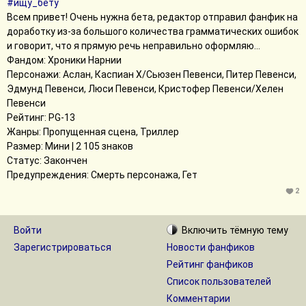
#ищу_бету
Всем привет! Очень нужна бета, редактор отправил фанфик на
доработку из-за большого количества грамматических ошибок
и говорит, что я прямую речь неправильно оформляю...
Фандом: Хроники Нарнии
Персонажи: Аслан, Каспиан Х/Сьюзен Певенси, Питер Певенси,
Эдмунд Певенси, Люси Певенси, Кристофер Певенси/Хелен
Певенси
Рейтинг: PG-13
Жанры: Пропущенная сцена, Триллер
Размер: Мини | 2 105 знаков
Статус: Закончен
Предупреждения: Смерть персонажа, Гет
2
Войти
Включить
тёмную
тему
Зарегистрироваться
Новости фанфиков
Рейтинг фанфиков
Список пользователей
Комментарии