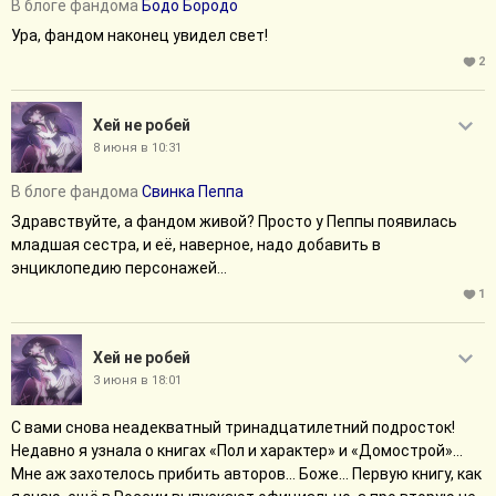
В блоге фандома
Бодо Бородо
Ура, фандом наконец увидел свет!
2
Хей не робей
8 июня в 10:31
В блоге фандома
Свинка Пеппа
Здравствуйте, а фандом живой? Просто у Пеппы появилась
младшая сестра, и её, наверное, надо добавить в
энциклопедию персонажей...
1
Хей не робей
3 июня в 18:01
С вами снова неадекватный тринадцатилетний подросток!
Недавно я узнала о книгах «Пол и характер» и «Домострой»...
Мне аж захотелось прибить авторов... Боже... Первую книгу, как