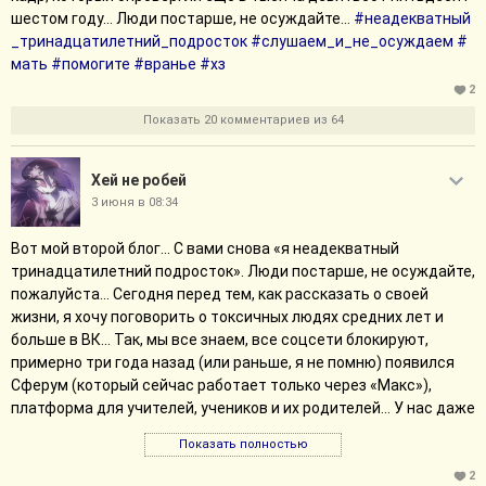
шестом году... Люди постарше, не осуждайте...
#неадекватный
_тринадцатилетний_подросток
#слушаем_и_не_осуждаем
#
мать
#помогите
#вранье
#хз
2
Показать 20 комментариев из 64
Хей не робей
3 июня в 08:34
Вот мой второй блог... С вами снова «я неадекватный
тринадцатилетний подросток». Люди постарше, не осуждайте,
пожалуйста... Сегодня перед тем, как рассказать о своей
жизни, я хочу поговорить о токсичных людях средних лет и
больше в ВК... Так, мы все знаем, все соцсети блокируют,
примерно три года назад (или раньше, я не помню) появился
Сферум (который сейчас работает только через «Макс»),
платформа для учителей, учеников и их родителей... У нас даже
в этих чатах проводились дистанционные уроки, когда у нас в
Показать полностью
школе начался карантин из-за гриппа... Ну так вот, раньше для
того, чтобы работал этот Сферум, нужно быть
2