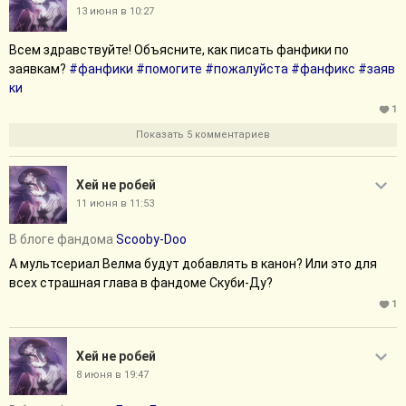
13 июня в 10:27
Всем здравствуйте! Объясните, как писать фанфики по
заявкам?
#фанфики
#помогите
#пожалуйста
#фанфикс
#заяв
ки
1
Показать 5 комментариев
Хей не робей
11 июня в 11:53
В блоге фандома
Scooby-Doo
А мультсериал Велма будут добавлять в канон? Или это для
всех страшная глава в фандоме Скуби-Ду?
1
Хей не робей
8 июня в 19:47