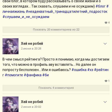
свой блог, в котором буду рассказывать о своей жизни и о
взрослые люди говорят то, что мы неадекватные...
#неадекват
своих взглядах... Так сказать, слушаем и не осуждаем)
#блог
#
ный_тринадцатилетний_подросток
#взрослые
#слушаем_и_н
личнаяжизнь
#неадекватный_тринадцатилетний_подросток
е_осуждаем
#ВК
#кошмар
#блог
#посты
#помогите
#слушаем_и_не_осуждаем
Свернуть сообщение
4
Показать 20 комментариев из 22
Хей не робей
2 июня в 20:28
В чем смысл рейтинга? Просто я понимаю, когда мы достигаем
того, что можно в профиль аву вставлять... Но далее он
попросту бесполезен... Или я ошибаюсь?
#ошибка
#хз
#рейтин
г
#помогите
#фанфика
#би
1
Показать 4 комментария
Хей не робей
2 июня в 20:02