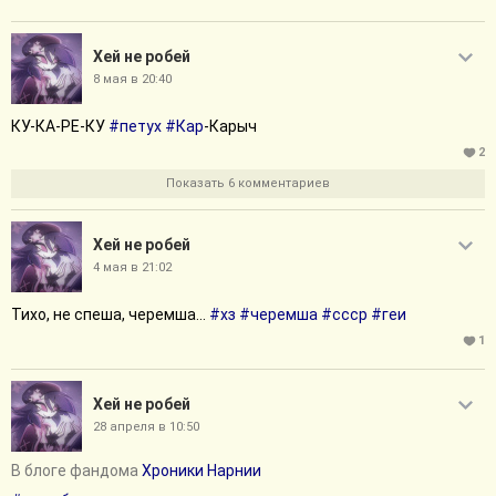
Хей не робей
8 мая в 20:40
КУ-КА-РЕ-КУ
#петух
#Кар
-Карыч
2
Показать 6 комментариев
Хей не робей
4 мая в 21:02
Тихо, не спеша, черемша...
#хз
#черемша
#ссср
#геи
1
Хей не робей
28 апреля в 10:50
В блоге фандома
Хроники Нарнии