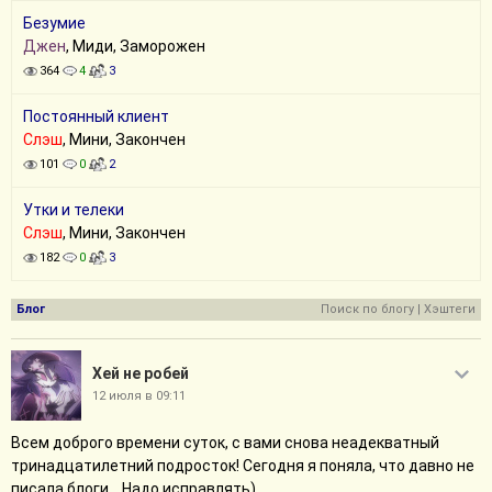
Безумие
Джен
, Миди, Заморожен
364
4
3
Постоянный клиент
Слэш
, Мини, Закончен
101
0
2
Утки и телеки
Слэш
, Мини, Закончен
182
0
3
Блог
Поиск по блогу
|
Хэштеги
Хей не робей
12 июля в 09:11
Всем доброго времени суток, с вами снова неадекватный
тринадцатилетний подросток! Сегодня я поняла, что давно не
писала блоги... Надо исправлять)