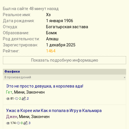
Был на сайте 48 минут назад
Реальное имя:
Хз
Дата рождения:
1 января 1906
Откуда:
Богатырская застава
Образование:
Бомж
Род деятельности:
Алкаш
Зарегистрирован:
1 декабря 2025
Рейтинг:
1464
Показать подробную информацию
Фанфики
8 произведений
»
Это не просто девушка, а королева ада!
Гет
, Мини, Закончен
81
2
2
Ужас в Корее или Как я попала в Игру в Кальмара
Джен
, Мини, Закончен
174
0
3