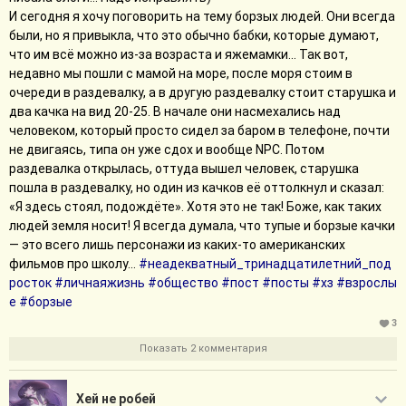
И сегодня я хочу поговорить на тему борзых людей. Они всегда
были, но я привыкла, что это обычно бабки, которые думают,
что им всё можно из-за возраста и яжемамки... Так вот,
недавно мы пошли с мамой на море, после моря стоим в
очереди в раздевалку, а в другую раздевалку стоит старушка и
два качка на вид 20-25. В начале они насмехались над
человеком, который просто сидел за баром в телефоне, почти
не двигаясь, типа он уже сдох и вообще NPC. Потом
раздевалка открылась, оттуда вышел человек, старушка
пошла в раздевалку, но один из качков её оттолкнул и сказал:
«Я здесь стоял, подождёте». Хотя это не так! Боже, как таких
людей земля носит! Я всегда думала, что тупые и борзые качки
— это всего лишь персонажи из каких-то американских
фильмов про школу...
#неадекватный_тринадцатилетний_под
росток
#личнаяжизнь
#общество
#пост
#посты
#хз
#взрослы
е
#борзые
3
Показать 2 комментария
Хей не робей