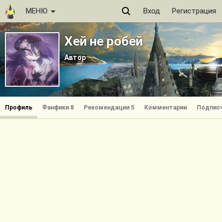
МЕНЮ
Вход
Регистрация
Хей не робей
Автор
Профиль
Фанфики 8
Рекомендации 5
Комментарии
Подписч