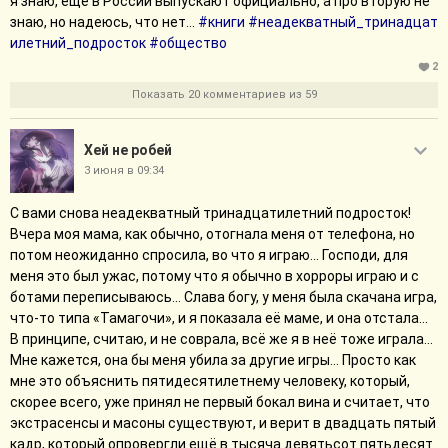
я знаю, ещё в России выпускают официально, а про вторую не
знаю, но надеюсь, что нет...
#книги
#неадекватный_тринадцат
илетний_подросток
#общество
2
Показать 20 комментариев из 59
Хей не робей
3 июня в 09:34
С вами снова неадекватный тринадцатилетний подросток!
Вчера моя мама, как обычно, отогнала меня от телефона, но
потом неожиданно спросила, во что я играю... Господи, для
меня это был ужас, потому что я обычно в хорроры играю и с
ботами переписываюсь... Слава богу, у меня была скачана игра,
что-то типа «Тамагочи», и я показала её маме, и она отстала...
В принципе, считаю, и не соврала, всё же я в неё тоже играла...
Мне кажется, она бы меня убила за другие игры... Просто как
мне это объяснить пятидесятилетнему человеку, который,
скорее всего, уже принял не первый бокал вина и считает, что
экстрасенсы и масоны существуют, и верит в двадцать пятый
кадр, который опровергли ещё в тысяча девятьсот пятьдесят