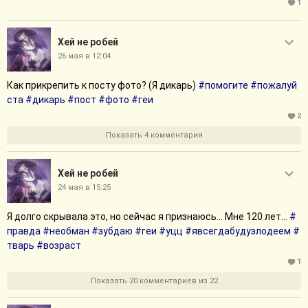
1
Хей не робей
26 мая в 12:04
Как прикрепить к посту фото? (Я дикарь)
#помогите
#пожалуй
ста
#дикарь
#пост
#фото
#геи
2
Показать 4 комментария
Хей не робей
24 мая в 15:25
Я долго скрывала это, но сейчас я признаюсь... Мне 120 лет...
#
правда
#необман
#зубдаю
#геи
#уцц
#явсегдабудузлодеем
#
тварь
#возраст
1
Показать 20 комментариев из 22