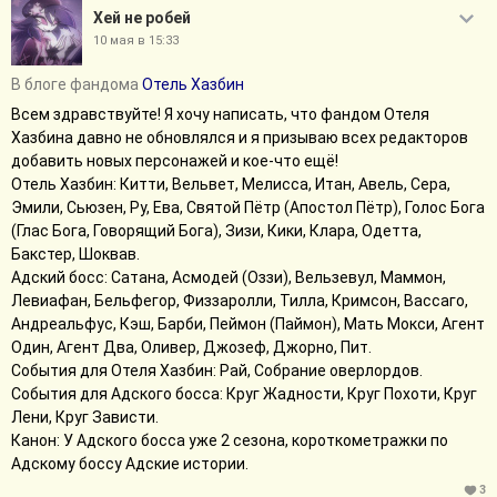
Хей не робей
10 мая в 15:33
В блоге фандома
Отель Хазбин
Всем здравствуйте! Я хочу написать, что фандом Отеля
Хазбина давно не обновлялся и я призываю всех редакторов
добавить новых персонажей и кое-что ещё!
Отель Хазбин: Китти, Вельвет, Мелисса, Итан, Авель, Сера,
Эмили, Сьюзен, Ру, Ева, Святой Пётр (Апостол Пётр), Голос Бога
(Глас Бога, Говорящий Бога), Зизи, Кики, Клара, Одетта,
Бакстер, Шоквав.
Адский босс: Сатана, Асмодей (Оззи), Вельзевул, Маммон,
Левиафан, Бельфегор, Физзаролли, Тилла, Кримсон, Вассаго,
Андреальфус, Кэш, Барби, Пеймон (Паймон), Мать Мокси, Агент
Один, Агент Два, Оливер, Джозеф, Джорно, Пит.
События для Отеля Хазбин: Рай, Собрание оверлордов.
События для Адского босса: Круг Жадности, Круг Похоти, Круг
Лени, Круг Зависти.
Канон: У Адского босса уже 2 сезона, короткометражки по
Адскому боссу Адские истории.
3