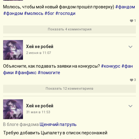
Молюсь, чтобы мой новый фандом прошёл проверку)
#фандом
#фэндом
#молюсь
#бог
#господи
1
Показать 4 комментария
Хей не робей
2 июня в 11:07
Объясните, как подавать заявки на конкурсы?
#конкурс
#фан
фики
#фанфикс
#помогите
3
Показать 12 комментариев
Хей не робей
31 мая в 11:53
В блоге фандома
Щенячий патруль
Требую добавить Цыпалету в список персонажей