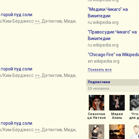
"Медики Чикаго" на
Второй пуд соли
Википедии
ек/Ким Бёрджесс
>>
, Детектив, Миди,
ru.wikipedia.org
"Правосудие Чикаго" на
Википедии
ru.wikipedia.org
"Chicago Fire" на Wikipedi
en.wikipedia.org
Второй пуд соли
Показать все
ек/Ким Бёрджесс
>>
, Детектив, Миди,
Подписчики
53 человека
Сказочни
Мария
Что
ца Натазя
Азаль
для 
Второй пуд соли
ек/Ким Бёрджесс
>>
, Детектив, Миди,