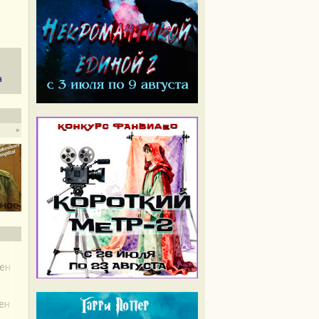
а
»
чен
чен