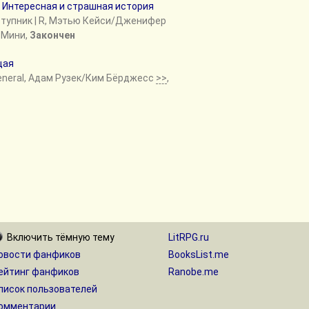
Интересная и страшная история
ступник
| R, Мэтью Кейси/Дженифер
 Мини,
Закончен
щая
eneral, Адам Рузек/Ким Бёрджесс
>>
,
Включить
тёмную
тему
LitRPG.ru
овости фанфиков
BooksList.me
ейтинг фанфиков
Ranobe.me
писок пользователей
омментарии