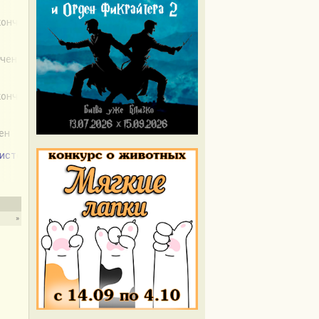
акончен
нчен
акончен
чен
 история
»