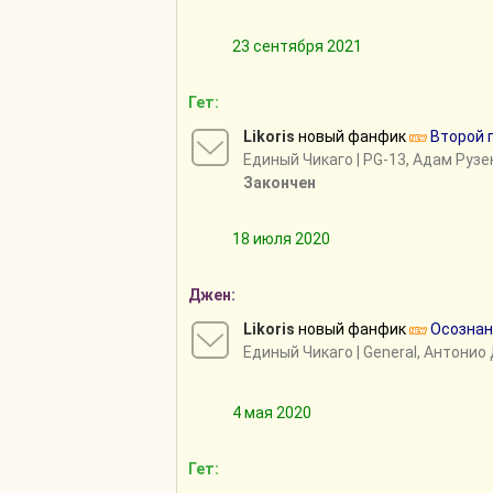
23 сентября 2021
Гет:
Likoris
новый фанфик
Второй 
Единый Чикаго
| PG-13, Адам Руз
Закончен
18 июля 2020
Джен:
Likoris
новый фанфик
Осознан
Единый Чикаго
| General, Антонио
4 мая 2020
Гет: