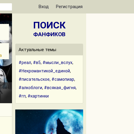
Вход
Регистрация
ПОИСК
ФАНФИКОВ
Актуальные темы
а
#реал
,
#в5
,
#мысли_вслух
,
#Некромантикой_единой
,
#писательское
,
#самопиар
,
#алкоблоги
,
#всякая_фигня
,
#гп
,
#картинки