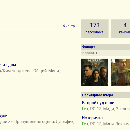
173
4
Фильтр
персонажа
канон
Фанарт
2 работы
ачит дом
ек/Ким Бёрджесс, Общий, Мини,
Популярное вчера
Второй пуд соли
Гет
, PG-13, Миди, Закон
руки
Истеричка
ндси
>>
, Пропущенная сцена, Даркфик,
Гет
, PG-13, Мини, Закон