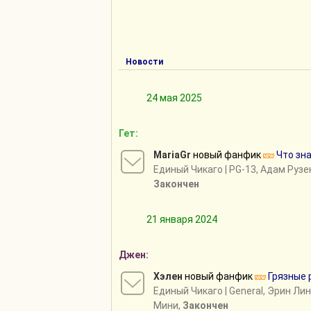
Новости
24 мая 2025
Гет:
MariaGr
новый фанфик
Что зн
Единый Чикаго
| PG-13, Адам Руз
Закончен
21 января 2024
Джен:
Хэлен
новый фанфик
Грязные 
Единый Чикаго
| General, Эрин Ли
Мини,
Закончен