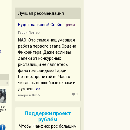
Лучшая рекомендация
Будет ласковый Снейп...
джен
Гарри Поттер
NAD
:
Это самая нашумевшая
работа первого этапа Ордена
a
Фикрайтера. Даже если вы
далеки от конкурсных
ристалищ и не являетесь
фанатом фандома Гарри
Поттер, прочитайте. Часто
читаешь волшебные сказки и
»
думаеш
...>>
3
вчера в 09:55
-то
душа
Поддержи проект
рублём
Чтобы Фанфикс рос большим