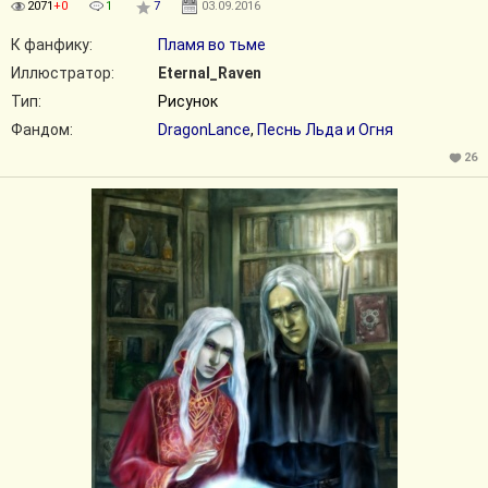
2071
+0
1
7
03.09.2016
К фанфику:
Пламя во тьме
Иллюстратор:
Eternal_Raven
Тип:
Рисунок
Фандом:
DragonLance
,
Песнь Льда и Огня
26