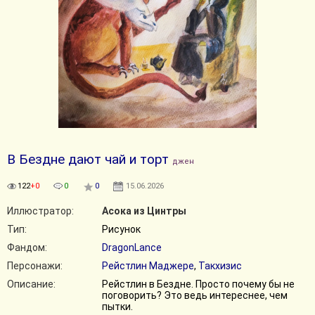
В Бездне дают чай и торт
джен
122
+0
0
0
15.06.2026
Иллюстратор:
Асока из Цинтры
Тип:
Рисунок
Фандом:
DragonLance
Персонажи:
Рейстлин Маджере
,
Такхизис
Описание:
Рейстлин в Бездне. Просто почему бы не
поговорить? Это ведь интереснее, чем
пытки.