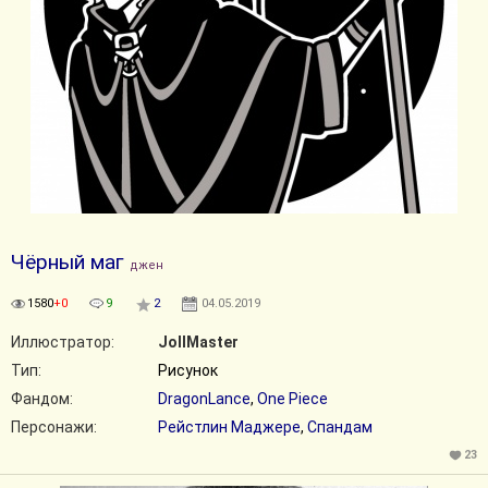
Чёрный маг
джен
1580
+0
9
2
04.05.2019
Иллюстратор:
JollMaster
Тип:
Рисунок
Фандом:
DragonLance
,
One Piece
Персонажи:
Рейстлин Маджере
,
Спандам
23