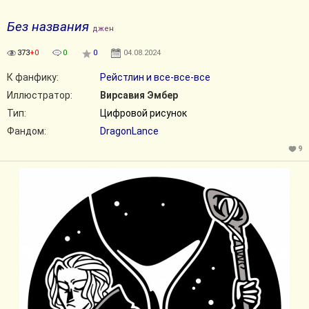
Без названия
джен
373
+0
0
0
04.08.2024
К фанфику:
Рейстлин и все-все-все
Иллюстратор:
Вирсавия Эмбер
Тип:
Цифровой рисунок
Фандом:
DragonLance
9