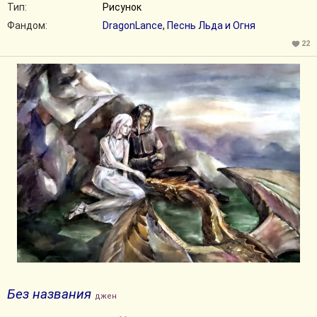
Тип:
Рисунок
Фандом:
DragonLance
,
Песнь Льда и Огня
22
Без названия
джен