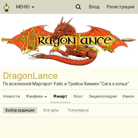
МЕНЮ
Вход
Регистрация
DragonLance
По вселенной Маргарэт Уэйс и Трейси Хикмен "Сага о копье"
Новости
Фанфики
Фанарт
Блог
Энциклопедия
Канон
Выбор редакции
Все арты
Популярное