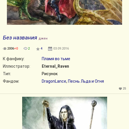
Без названия
джен
2006
+0
2
4
03.09.2016
К фанфику:
Пламя во тьме
Иллюстратор:
Eternal_Raven
Тип:
Рисунок
Фандом:
DragonLance
,
Песнь Льда и Огня
25