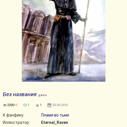
Без названия
джен
2200
+1
1
1
03.09.2016
К фанфику:
Пламя во тьме
Иллюстратор:
Eternal_Raven