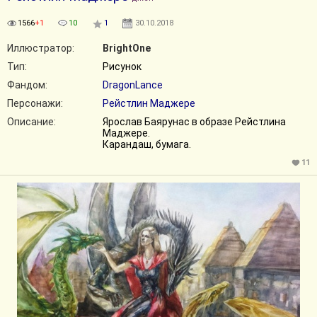
1566
+1
10
1
30.10.2018
Иллюстратор:
BrightOne
Тип:
Рисунок
Фандом:
DragonLance
Персонажи:
Рейстлин Маджере
Описание:
Ярослав Баярунас в образе Рейстлина
Маджере.
Карандаш, бумага.
11