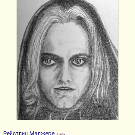
Рейстлин Маджере
джен