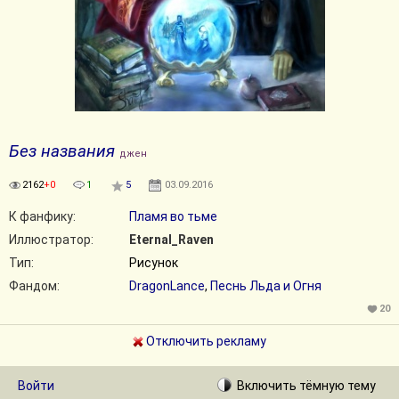
Без названия
джен
2162
+0
1
5
03.09.2016
К фанфику:
Пламя во тьме
Иллюстратор:
Eternal_Raven
Тип:
Рисунок
Фандом:
DragonLance
,
Песнь Льда и Огня
20
Отключить рекламу
Войти
Включить
тёмную
тему