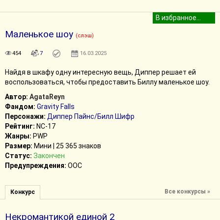
Маленькое шоу
(слэш)
454
7
16.03.2025
Найдя в шкафу одну интересную вещь, Диппер решает ей
воспользоваться, чтобы предоставить Биллу маленькое шоу.
Автор:
AgataReyn
Фандом:
Gravity Falls
Персонажи:
Диппер Пайнс/Билл Шифр
Рейтинг:
NC-17
Жанры:
PWP
Размер:
Мини | 25 365 знаков
Статус:
Закончен
Предупреждения:
ООС
Все конкурсы »
Конкурс
Некромантикой единой 2