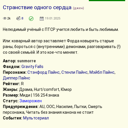
Странствие одного сердца
(джен)
2k
8
19.01.2025
Нелюдимый учёный с ПТСР учится любить и быть любимым.
Или: коварный автор заставляет Форда ковырять старые
раны, бороться с (внутренними) демонами, разговаривать (!)
со своей семьёй. И это кое-что меняет.
Автор:
sunmorre
Фандом:
Gravity Falls
Персонажи:
Стэнфорд Пайнс
,
Стенли Пайнс
,
Мэйбл Пайнс
,
Диппер Пайнс
Рейтинг:
R
Жанры:
Драма, Hurt/comfort, Юмор
Размер:
Миди | 156 254 знака
Статус:
Заморожен
Предупреждения:
AU, ООС, Насилие, Пытки, Смерть
персонажа, Читать без знания канона не стоит
События:
Мультсериал