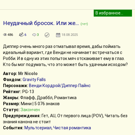
Неудачный бросок. Или же...
(гет)
486
6
3
18.08.2025
Диппер очень много раз отматывал время, дабы поймать
идеальный вариант, где Венди не начинает встречаться с
Робби. И в одну из этих попыток мяч отскакивает ему в глаз.
Кто бы мог подумать, что это может быть удачным исходом?
Автор:
Mr Nicolo
Фандом:
Gravity Falls
Персонажи:
Венди Кордрой/Диппер Пайнс
Рейтинг:
PG-13
Жанры:
Флафф, Драббл, Романтика
Размер:
Мини | 5 076 знаков
Статус:
Закончен
Предупреждения:
Гет, AU, От первого лица (POV), Читать без
знания канона не стоит
События:
Мультсериал
,
Чистая романтика