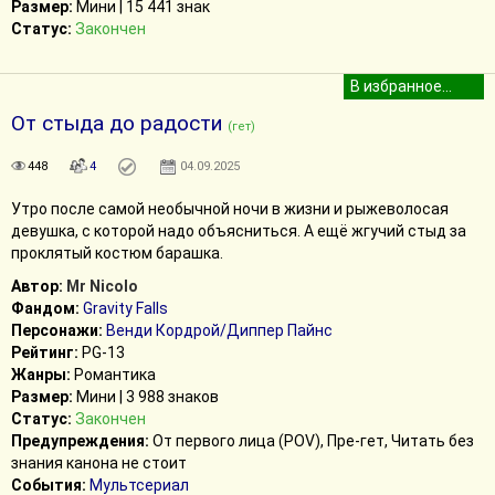
Размер:
Мини | 15 441 знак
Статус:
Закончен
От стыда до радости
(гет)
448
4
04.09.2025
Утро после самой необычной ночи в жизни и рыжеволосая
девушка, с которой надо объясниться. А ещё жгучий стыд за
проклятый костюм барашка.
Автор:
Mr Nicolo
Фандом:
Gravity Falls
Персонажи:
Венди Кордрой/Диппер Пайнс
Рейтинг:
PG-13
Жанры:
Романтика
Размер:
Мини | 3 988 знаков
Статус:
Закончен
Предупреждения:
От первого лица (POV), Пре-гет, Читать без
знания канона не стоит
События:
Мультсериал