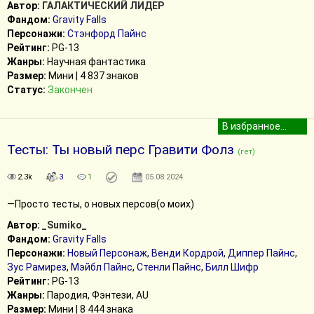
Автор:
ГАЛАКТИЧЕСКИЙ ЛИДЕР
Фандом:
Gravity Falls
Персонажи:
Стэнфорд Пайнс
Рейтинг:
PG-13
Жанры:
Научная фантастика
Размер:
Мини | 4 837 знаков
Статус:
Закончен
Тесты: Ты новый перс Гравити Фолз
(гет)
2.3k
3
1
05.08.2024
—Просто тесты, о новых персов(о моих)
Автор:
_Sumiko_
Фандом:
Gravity Falls
Персонажи:
Новый Персонаж
,
Венди Кордрой
,
Диппер Пайнс
,
Зус Рамирез
,
Мэйбл Пайнс
,
Стенли Пайнс
,
Билл Шифр
Рейтинг:
PG-13
Жанры:
Пародия, Фэнтези, AU
Размер:
Мини | 8 444 знака