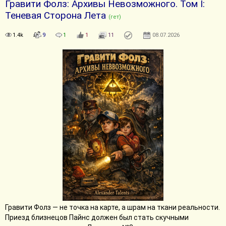
Гравити Фолз: Архивы Невозможного. Том I:
Теневая Сторона Лета
(гет)
1.4k
9
1
1
11
08.07.2026
Гравити Фолз — не точка на карте, а шрам на ткани реальности.
Приезд близнецов Пайнс должен был стать скучными