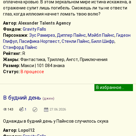
оплачена кровью. В этом зеркальном мире истина искажена, а
отражение сулит лишь погибель. Сможешь ли ты не отвести
глаз, когда иллюзия начнет ломать твою волю?
Автор:
Alexander Talents Agency
Фандом:
Gravity Falls
Персонажи:
Зус Рамирез
,
Диппер Пайнс
,
Мэйбл Пайнс
,
Гидеон
Глифул
,
Пасифика Нортвест
,
Стенли Пайнс
,
Билл Шифр
,
Стэнфорд Пайнс
Рейтинг:
R
Жанры:
Фантастика, Триллер, Ангст, Приключения
Размер:
Макси | 101 084 знака
Статус:
В процессе
В будний день
(джен)
143
1
27.06.2026
Однажды в будний день у Пайнсов случилось скука
Автор:
Lopol12