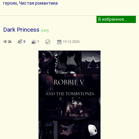
героях
,
Чистая романтика
Dark Princess
(гет)
2k
9
1
19.12.2024