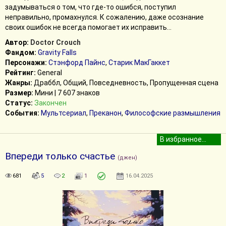
задумываться о том, что где-то ошибся, поступил
неправильно, промахнулся. К сожалению, даже осознание
своих ошибок не всегда помогает их исправить...
Автор:
Doctor Crouch
Фандом:
Gravity Falls
Персонажи:
Стэнфорд Пайнс
,
Старик МакГаккет
Рейтинг:
General
Жанры:
Драббл, Общий, Повседневность, Пропущенная сцена
Размер:
Мини | 7 607 знаков
Статус:
Закончен
События:
Мультсериал
,
Преканон
,
Философские размышления
Впереди только счастье
(джен)
681
5
2
1
16.04.2025