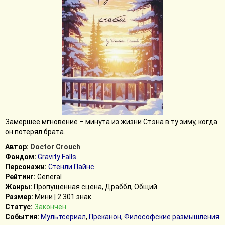
Замершее мгновение – минута из жизни Стэна в ту зиму, когда
он потерял брата.
Автор:
Doctor Crouch
Фандом:
Gravity Falls
Персонажи:
Стенли Пайнс
Рейтинг:
General
Жанры:
Пропущенная сцена, Драббл, Общий
Размер:
Мини | 2 301 знак
Статус:
Закончен
События:
Мультсериал
,
Преканон
,
Философские размышления