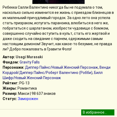
Ребекка Салли Валентино никогда бы не подумала о том,
насколько сильно изменится ее жизнь с приездом близнецов в
их маленький причудливый городок. За одно лето она успела
стать призраком, испугать параноика, влюбиться в него же,
побрататься с шарлатаном, изобрести чудовище с бомжом,
совершенно случайно вступить в культ, стать его жертвой и
даже сходить на свидание с парнем, одержимым самым
настоящим демоном! Звучит, как какое-то безумие, не правда
ли? Добро пожаловать в Гравити Фолз!
Автор:
Usagi Murasaki
Фандом:
Gravity Falls
Персонажи:
Диппер Пайнс/Новый Женский Персонаж
,
Венди
Кордрой/Диппер Пайнс/Роберт Валентино (Робби)
,
Билл
Шифр/Новый Женский Персонаж
Рейтинг:
PG-13
Жанры:
Романтика
Размер:
Макси | 98 637 знаков
Статус:
Заморожен