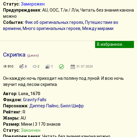
Статус:
Заморожен
Предупреждения:
AU, ООС, Т/и / Л/и, Читать без знания канона
можно
События:
Фик об оригинальных героях
,
Путешествие во
времени
,
Много оригинальных героев
,
Между мирами
Скрипка
(джен)
810
5
2
1
31.07.2024
Он каждую ночь приходит на поляну под луной. И всю ночь
звучит над лесом скрипка.
Автор:
Luna_1670
Фандом:
Gravity Falls
Персонажи:
Диппер Пайнс
,
Билл Шифр
Рейтинг:
R
Жанры:
AU
Размер:
Мини | 3 170 знаков
Статус:
Закончен
Предупреждения:
Читать без знания канона можно