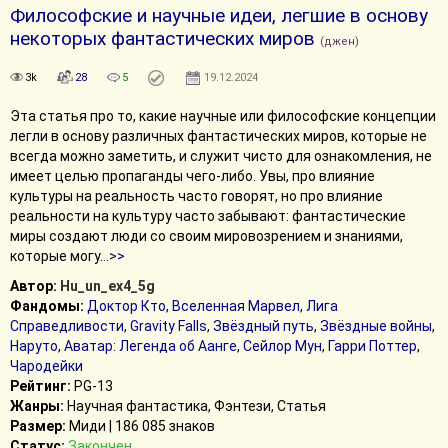
Философские и научные идеи, легшие в основу
некоторых фантастических миров
(джен)
3k
28
5
19.12.2024
Эта статья про то, какие научные или философские концепции
легли в основу различных фантастических миров, которые не
всегда можно заметить, и служит чисто для ознакомления, не
имеет целью пропаганды чего-либо. Увы, про влияние
культуры на реальность часто говорят, но про влияние
реальности на культуру часто забывают: фантастические
миры создают люди со своим мировозрением и знаниями,
которые могу
...
>>
Автор:
Hu_un_ex4_5g
Фандомы:
Доктор Кто
,
Вселенная Марвел
,
Лига
Справедливости
,
Gravity Falls
,
Звёздный путь
,
Звёздные войны
,
Наруто
,
Аватар: Легенда об Аанге
,
Сейлор Мун
,
Гарри Поттер
,
Чародейки
Рейтинг:
PG-13
Жанры:
Научная фантастика, Фэнтези, Статья
Размер:
Миди | 186 085 знаков
Статус:
Закончен