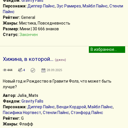
Фандом:
Gravity Falls
Персонажи:
Диппер Пайнс
,
Зус Рамирез
,
Мэйбл Пайнс
,
Стенли
Пайнс
Рейтинг:
General
Жанры:
Мистика, Повседневность
Размер:
Мини | 30 666 знаков
Статус:
Закончен
Хижина, в которой...
(джен)
444
4
28.09.2025
Новый год и Рождество в Гравити Фолз, что может быть
лучше?
Автор:
Julia_Mats
Фандом:
Gravity Falls
Персонажи:
Диппер Пайнс
,
Венди Кордрой
,
Мэйбл Пайнс
,
Пасифика Нортвест
,
Стенли Пайнс
,
Стэнфорд Пайнс
Рейтинг:
G
Жанры:
Флафф