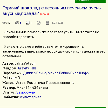
Горячий шоколад с песочным печеньем очень
вкусный,правда?
(слэш)
317
3
1
11.03.2025
- Зачем ты мне помог? Я же вас хотел убить. Никто такое не
способен простить.
- Я знаю что даже в тебе есть что-то хорошее и ты
заслуживаешь шанса как и любой другой, и я хочу доказать это
остальным.
Автор:
LalitaVotson
Фандом:
Gravity Falls
Персонажи:
Диппер Пайнс/Мэйбл Пайнс/Билл Шифр
Рейтинг:
R
Жанры:
Ангст, Романтика, Повседневность
Размер:
Миди | 14 624 знака
Статус:
Заморожен
События:
Мультсериал