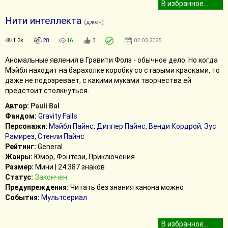
Нити интеллекта
(джен)
1.3k
28
16
3
02.03.2025
Аномальные явления в Гравити Фолз - обычное дело. Но когда
Мэйбл находит на барахолке коробку со старыми красками, то
даже не подозревает, с какими муками творчества ей
предстоит столкнуться.
Автор:
Pauli Bal
Фандом:
Gravity Falls
Персонажи:
Мэйбл Пайнс
,
Диппер Пайнс
,
Венди Кордрой
,
Зус
Рамирез
,
Стенли Пайнс
Рейтинг:
General
Жанры:
Юмор, Фэнтези, Приключения
Размер:
Мини | 24 387 знаков
Статус:
Закончен
Предупреждения:
Читать без знания канона можно
События:
Мультсериал