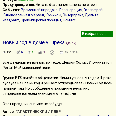
Предупреждения:
Читать без знания канона не стоит
События:
Временной парадокс
,
Регенерация
,
Галлифрей
,
Киновселенная Марвел
,
Комиксы
,
Энтерпрайз
,
Дельта-
квадрант
,
Проимперская позиция
,
Комикс
Новый год в доме у Шрека
(джен)
938
9
2
2
29.10.2024
Все фэндомы не влезли, вот ещё: Шерлок Холмс, Упоминается:
Portal, Мой маленький пони.
Группа BTS живёт в общежитии. Чимин узнаёт, что дом Шрека
пустует на Новый год и решает отпраздновать Новый Год всей
группой там. Но сообщение о празднике нечаянно
отправляется всем знакомым в телефоне...
Этот праздник они уже не забудут!
Автор:
ГАЛАКТИЧЕСКИЙ ЛИДЕР