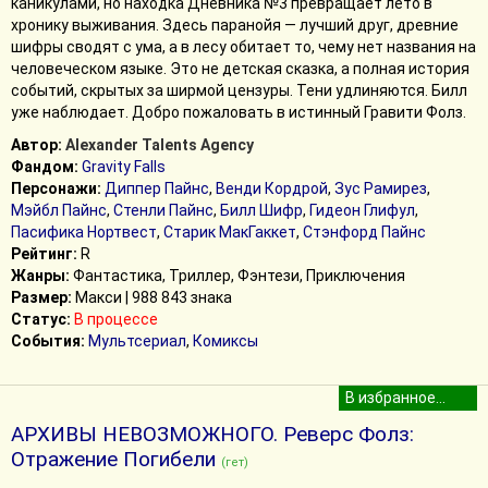
каникулами, но находка Дневника №3 превращает лето в
хронику выживания. Здесь паранойя — лучший друг, древние
шифры сводят с ума, а в лесу обитает то, чему нет названия на
человеческом языке. Это не детская сказка, а полная история
событий, скрытых за ширмой цензуры. Тени удлиняются. Билл
уже наблюдает. Добро пожаловать в истинный Гравити Фолз.
Автор:
Alexander Talents Agency
Фандом:
Gravity Falls
Персонажи:
Диппер Пайнс
,
Венди Кордрой
,
Зус Рамирез
,
Мэйбл Пайнс
,
Стенли Пайнс
,
Билл Шифр
,
Гидеон Глифул
,
Пасифика Нортвест
,
Старик МакГаккет
,
Стэнфорд Пайнс
Рейтинг:
R
Жанры:
Фантастика, Триллер, Фэнтези, Приключения
Размер:
Макси | 988 843 знака
Статус:
В процессе
События:
Мультсериал
,
Комиксы
АРХИВЫ НЕВОЗМОЖНОГО. Реверс Фолз:
Отражение Погибели
(гет)