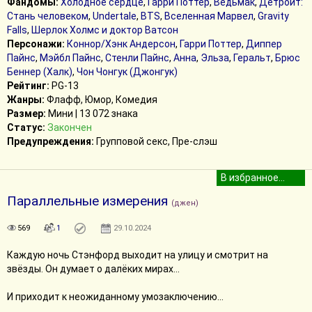
Фандомы:
Холодное сердце
,
Гарри Поттер
,
Ведьмак
,
Детройт:
Стань человеком
,
Undertale
,
BTS
,
Вселенная Марвел
,
Gravity
Falls
,
Шерлок Холмс и доктор Ватсон
Персонажи:
Коннор/Хэнк Андерсон
,
Гарри Поттер
,
Диппер
Пайнс
,
Мэйбл Пайнс
,
Стенли Пайнс
,
Анна
,
Эльза
,
Геральт
,
Брюс
Беннер (Халк)
,
Чон Чонгук (Джонгук)
Рейтинг:
PG-13
Жанры:
Флафф, Юмор, Комедия
Размер:
Мини | 13 072 знака
Статус:
Закончен
Предупреждения:
Групповой секс, Пре-слэш
Параллельные измерения
(джен)
569
1
29.10.2024
Каждую ночь Стэнфорд выходит на улицу и смотрит на
звёзды. Он думает о далёких мирах...
И приходит к неожиданному умозаключению...