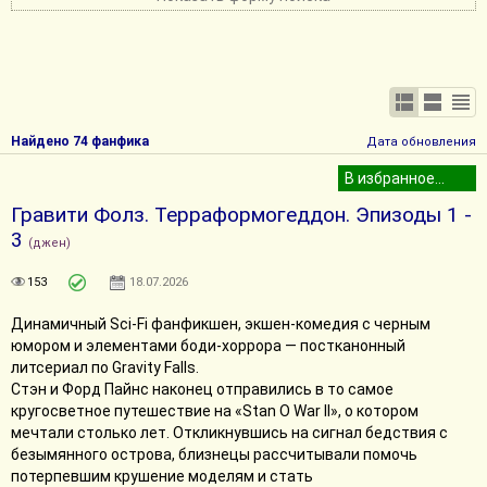
Найдено 74 фанфика
Дата обновления
Гравити Фолз. Терраформогеддон. Эпизоды 1 -
3
(джен)
153
18.07.2026
Динамичный Sci-Fi фанфикшен, экшен-комедия с черным
юмором и элементами боди-хоррора — постканонный
литсериал по Gravity Falls.
Стэн и Форд Пайнс наконец отправились в то самое
кругосветное путешествие на «Stan O War II», о котором
мечтали столько лет. Откликнувшись на сигнал бедствия с
безымянного острова, близнецы рассчитывали помочь
потерпевшим крушение моделям и стать