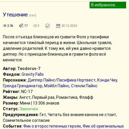
Утешение
(гет)
2.3k
17
1
30.12.2024
После отъезда близнецов из гравити Фолз у пасифики
начинается тяжёлый период в жизни. Школьная травля,
давление родителей. К тому же, ей уже давно нравится
диппер. Но с приездом близнецов в гравити фолз всё
меняется.
Автор:
Teodorus-7
Фандом:
Gravity Falls
Персонажи:
Диппер Пайнс/Пасифика Нортвест
,
Кэнди Чиу
,
Гренда Грендинатор
,
Мэйбл Пайнс
,
Стенли Пайнс
Рейтинг:
NC-17
Жанры:
Ангст, Первый раз, Романтика, Флафф
Размер:
Мини | 13 306 знаков
Статус:
Закончен
Предупреждения:
Гет, Читать без знания канона не стоит,
Сомнительное согласие
События:
Фик о второстепенных героях
,
Фик об оригинальных