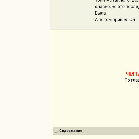
тонн металла, отде
опасно, но это посл
Была...
А потом пришёл Он.
ЧИТ
По гла
Содержание