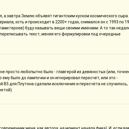
л, а завтра Землю объявят гигантским куском космического сыра.
ериала, хоть и происходит в 2200+ годах, снимался он с 1993 по 19
 устами героев) буду называть вещи своими именами. А то так недал
я переписывать текст, меняя его формулировки под очередные
не просто любопытно было - главгерой из девяностых (или, точнее
о ему было до лампочки и он игнорировал пересчёт, или это -
й В5 для Плутона сделали исключение и пересчёта не случилось,
нетой).
современник меня, как автора, на момент начала фика). И, если ва