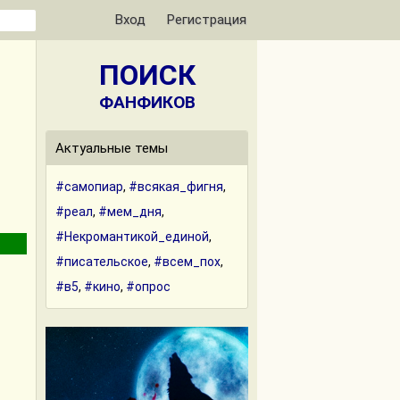
Вход
Регистрация
ПОИСК
ФАНФИКОВ
Актуальные темы
#самопиар
,
#всякая_фигня
,
#реал
,
#мем_дня
,
#Некромантикой_единой
,
#писательское
,
#всем_пох
,
#в5
,
#кино
,
#опрос