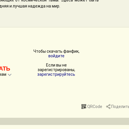
ляющих от космической тьмы. Здесь может быть
едняя и лучшая надежда на мир.
Чтобы скачать фанфик,
войдите
Если вы не
АТЬ
зарегистрированы,
вам
зарегистрируйтесь
QRCode
Поделит