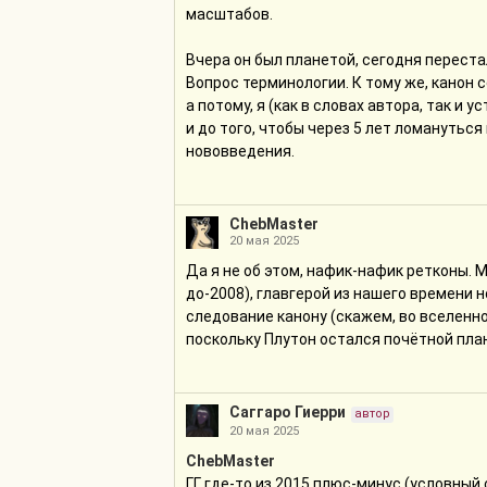
масштабов.
Вчера он был планетой, сегодня переста
Вопрос терминологии. К тому же, канон с
а потому, я (как в словах автора, так и
и до того, чтобы через 5 лет ломанутьс
нововведения.
ChebMaster
20 мая 2025
Да я не об этом, нафик-нафик ретконы. М
до-2008), главгерой из нашего времени н
следование канону (скажем, во вселенно
поскольку Плутон остался почётной пла
Саггаро Гиерри
автор
20 мая 2025
ChebMaster
ГГ где-то из 2015 плюс-минус (условный 