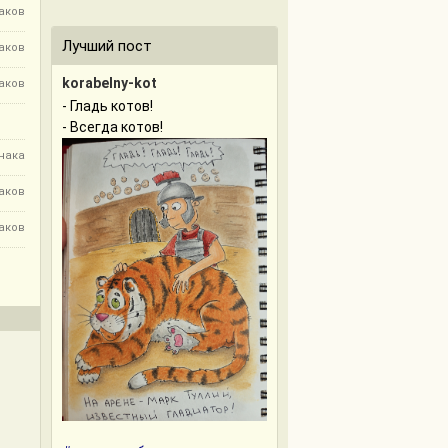
наков
Лучший пост
наков
korabelny-kot
наков
- Гладь котов!
- Всегда котов!
знака
наков
наков