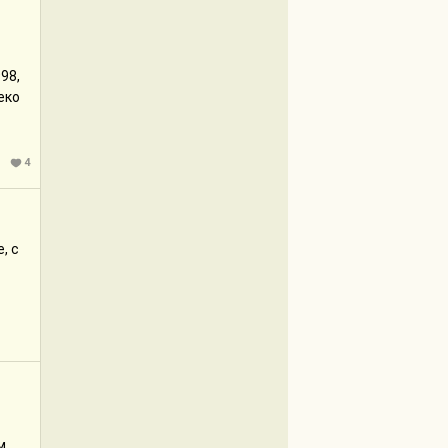
98,
еко
4
, с
м