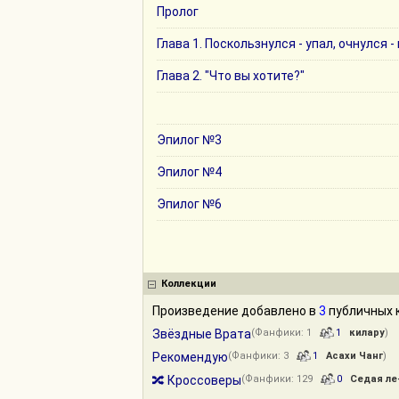
Пролог
Глава 1. Поскользнулся - упал, очнулся -
Глава 2. "Что вы хотите?"
Эпилог №3
Эпилог №4
Эпилог №6
Коллекции
Произведение добавлено в
3
публичных к
Звёздные Врата
(Фанфики: 1
1
килару
)
Рекомендую
(Фанфики: 3
1
Асахи Чанг
)
🔀 Кроссоверы
(Фанфики: 129
0
Седая ле