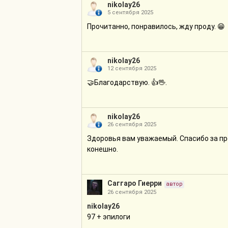
nikolay26
5 сентября 2025
Прочитанно, понравилось, жду проду. 😁
nikolay26
12 сентября 2025
🤝Благодарствую. 👍🖖.
nikolay26
26 сентября 2025
Здоровья вам уважаемый. Спасибо за про
конешно.
Саггаро Гиерри
автор
26 сентября 2025
nikolay26
97 + эпилоги