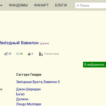
ФАНДОМЫ
ФАНАРТ
БЛОГИ
Звёздный Вавилон
(джен)
57
38
0
Статистика
Саггаро Гиерри
Звёздные Врата
,
Вавилон 5
и:
Джон Шеридан
Ба'ал
Деленн
Лондо Моллари