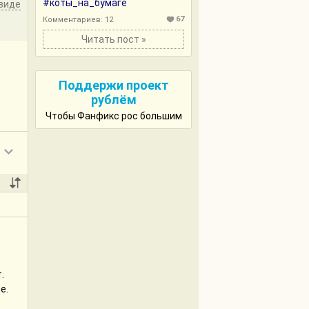
#коты_на_бумаге
виде
67
Комментариев: 12
Читать пост »
Поддержи проект
рублём
Чтобы Фанфикс рос большим
.
е.