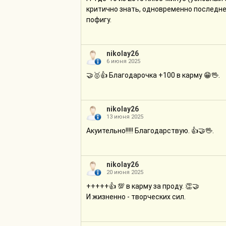
критично знать, одновременно последнее
пофигу.
nikolay26
6 июня 2025
🤝🥇👍 Благодарочка +100 в карму 😁🖖.
nikolay26
13 июня 2025
Акуительно!!!!! Благодарствую. 👍🤝🖖.
nikolay26
20 июня 2025
+++++👍 💯 в карму за проду. 👏🤝
И жизненно - творческих сил.