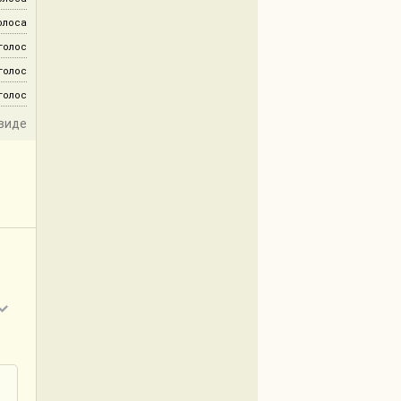
олоса
 голос
 голос
 голос
виде