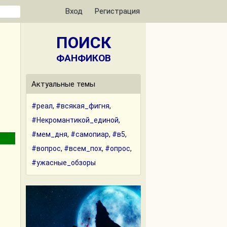
Вход
Регистрация
ПОИСК
ФАНФИКОВ
Актуальные темы
#реал
,
#всякая_фигня
,
#Некромантикой_единой
,
#мем_дня
,
#самопиар
,
#в5
,
#вопрос
,
#всем_пох
,
#опрос
,
#ужасные_обзоры