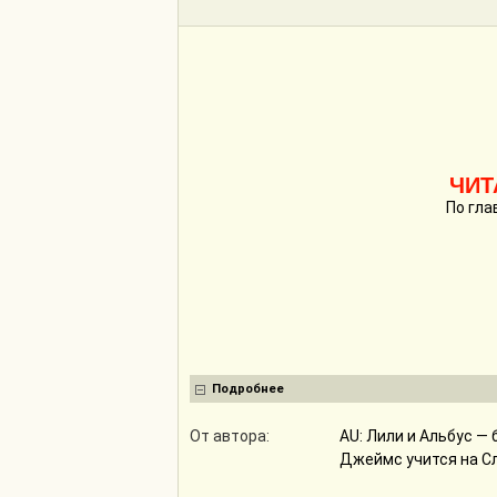
ЧИТ
По гла
Подробнее
От автора:
AU: Лили и Альбус —
Джеймс учится на С