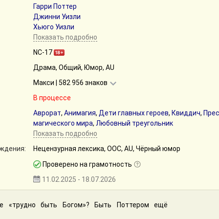
Гарри Поттер
Джинни Уизли
Хьюго Уизли
Показать подробно
NC-17
Драма, Общий, Юмор, AU
Макси | 582 956 знаков
В процессе
Аврорат
,
Анимагия
,
Дети главных героев
,
Квиддич
,
Пре
магического мира
,
Любовный треугольник
Показать подробно
ждения:
Нецензурная лексика, ООС, AU, Чёрный юмор
Проверено на грамотность
11.02.2025 - 18.07.2026
е «трудно быть Богом»? Быть Поттером ещё