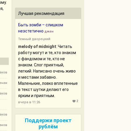
ому.
я,
Лучшая рекомендация
Быть зомби – слишком
неэстетично
джен
Темный дворецкий
melody of midnight
: Читать
работу могут и те, кто знаком
с фандомом и те, кто не
знаком. Слог приятный,
легкий. Написано очень живо
наков
и местами забавно.
 знак
Маленькие, ловко вплетенные
в текст шутки делают его
наков
ярким и приятным.
2
вчера в 11:26
наков
Поддержи проект
наков
рублём