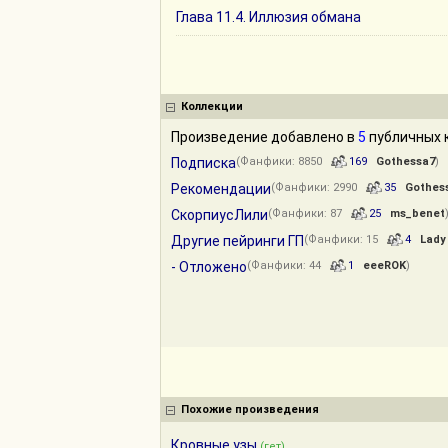
Глава 11.4. Иллюзия обмана
Коллекции
Произведение добавлено в
5
публичных к
Подписка
(Фанфики: 8850
169
Gothessa7
)
Рекомендации
(Фанфики: 2990
35
Gothes
СкорпиусЛили
(Фанфики: 87
25
ms_benet
Другие пейринги ГП
(Фанфики: 15
4
Lady
- Отложено
(Фанфики: 44
1
eeeROK
)
Похожие произведения
Кровные узы
(гет)