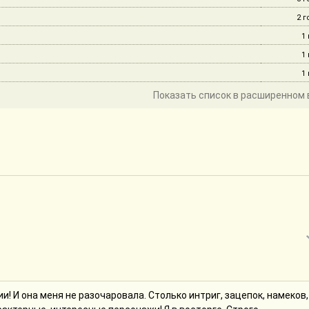
2 г
1
1
1
Показать список в расширенном 
и! И она меня не разочаровала. Столько интриг, зацепок, намеков,