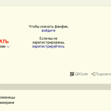
Чтобы скачать фанфик,
войдите
Если вы не
АТЬ
зарегистрированы,
вам
зарегистрируйтесь
QRCode
Поделит
 близнецы
лизерине