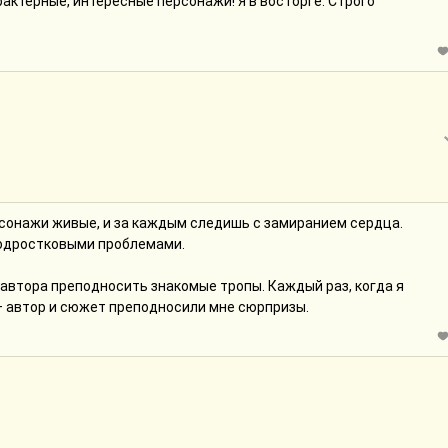
рактерные, интересные персонажи! Я в восторге. Строго
рсонажи живые, и за каждым следишь с замиранием сердца.
одростковыми проблемами.
 автора преподносить знакомые тропы. Каждый раз, когда я
 — автор и сюжет преподносили мне сюрпризы.