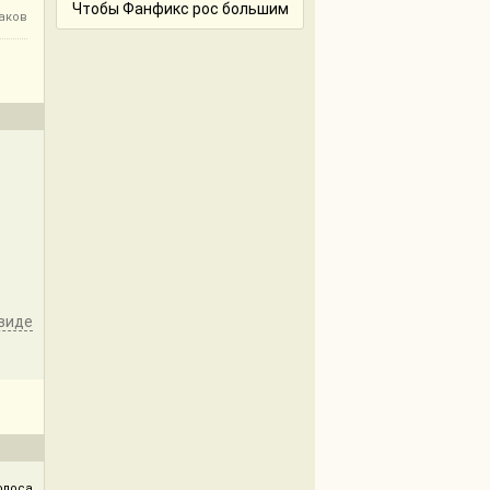
Чтобы Фанфикс рос большим
наков
виде
олоса