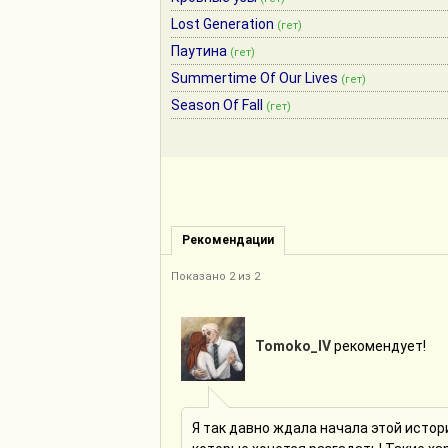
Lost Generation
(гет)
Паутина
(гет)
Summertime Of Our Lives
(гет)
Season Of Fall
(гет)
Рекомендации
Показано 2 из 2
Tomoko_IV
рекомендует!
Я так давно ждала начала этой истори