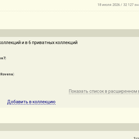
18 июля 2026 / 32 127 з
оллекций и в 6 приватных коллекций
sa7
)
)
 Rovena
)
Показать список в расширенном 
Добавить в коллекцию
3 г