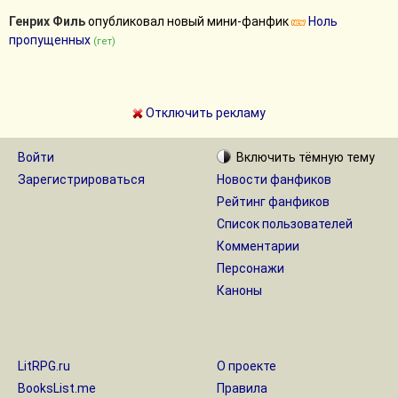
Генрих Филь
опубликовал новый мини-фанфик
Ноль
пропущенных
(гет)
Отключить рекламу
Войти
Включить
тёмную
тему
Зарегистрироваться
Новости фанфиков
Рейтинг фанфиков
Список пользователей
Комментарии
Персонажи
Каноны
LitRPG.ru
О проекте
BooksList.me
Правила