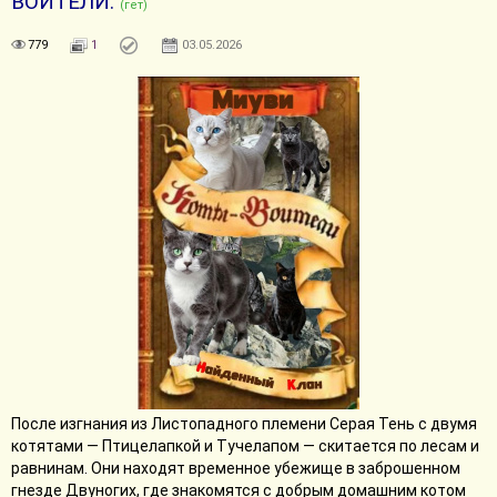
ВОИТЕЛИ.
(гет)
779
1
03.05.2026
После изгнания из Листопадного племени Серая Тень с двумя
котятами — Птицелапкой и Тучелапом — скитается по лесам и
равнинам. Они находят временное убежище в заброшенном
гнезде Двуногих, где знакомятся с добрым домашним котом