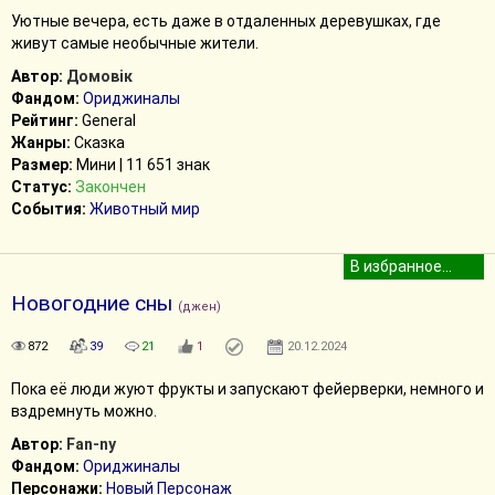
Уютные вечера, есть даже в отдаленных деревушках, где
живут самые необычные жители.
Автор:
Домовiк
Фандом:
Ориджиналы
Рейтинг:
General
Жанры:
Сказка
Размер:
Мини | 11 651 знак
Статус:
Закончен
События:
Животный мир
Новогодние сны
(джен)
872
39
21
1
20.12.2024
Пока её люди жуют фрукты и запускают фейерверки, немного и
вздремнуть можно.
Автор:
Fan-ny
Фандом:
Ориджиналы
Персонажи:
Новый Персонаж