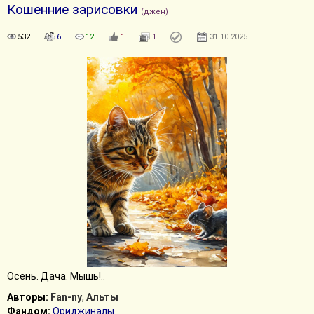
Кошенние зарисовки
(джен)
532
6
12
1
1
31.10.2025
Осень. Дача. Мышь!..
Авторы:
Fan-ny
,
Альты
Фандом:
Ориджиналы