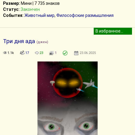
Размер:
Мини | 7 735 знаков
Статус:
Закончен
События:
Животный мир
,
Философские размышления
Три дня ада
(джен)
1.1k
17
23
1
23.06.2025