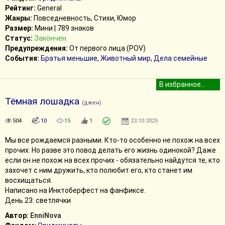
Рейтинг:
General
Жанры:
Повседневность, Стихи, Юмор
Размер:
Мини | 789 знаков
Статус:
Закончен
Предупреждения:
От первого лица (POV)
События:
Братья меньшие
,
Животный мир
,
Дела семейные
Тёмная лошадка
(джен)
504
10
15
1
23.10.2025
Мы все рождаемся разными. Кто-то особенно не похож на всех
прочих. Но разве это повод делать его жизнь одинокой? Даже
если он не похож на всех прочих - обязательно найдутся те, кто
захочет с ним дружить, кто полюбит его, кто станет им
восхищаться.
Написано на Инктоберфест на фанфиксе.
День 23: светлячки
Автор:
EnniNova