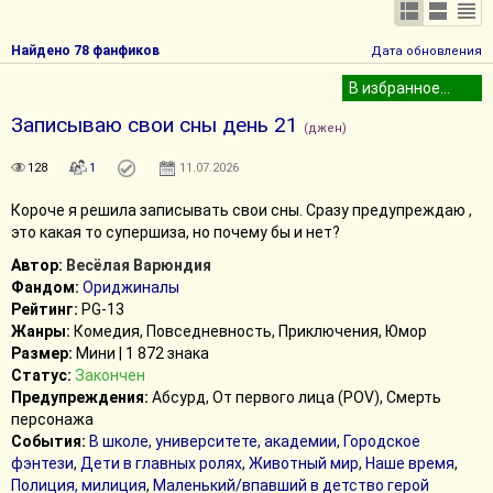
Найдено 78 фанфиков
Дата обновления
Записываю свои сны день 21
(джен)
128
1
11.07.2026
Короче я решила записывать свои сны. Сразу предупреждаю ,
это какая то супершиза, но почему бы и нет?
Автор:
Весёлая Варюндия
Фандом:
Ориджиналы
Рейтинг:
PG-13
Жанры:
Комедия, Повседневность, Приключения, Юмор
Размер:
Мини | 1 872 знака
Статус:
Закончен
Предупреждения:
Абсурд, От первого лица (POV), Смерть
персонажа
События:
В школе, университете, академии
,
Городское
фэнтези
,
Дети в главных ролях
,
Животный мир
,
Наше время
,
Полиция, милиция
,
Маленький/впавший в детство герой