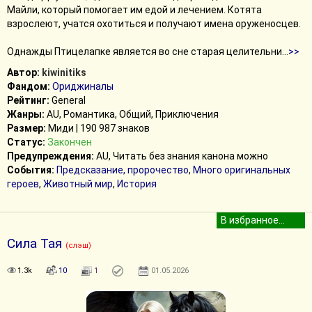
Майли, который помогает им едой и лечением. Котята
взрослеют, учатся охотиться и получают имена оруженосцев.
Однажды Птицелапке является во сне старая целительни
...
>>
Автор:
kiwinitiks
Фандом:
Ориджиналы
Рейтинг:
General
Жанры:
AU, Романтика, Общий, Приключения
Размер:
Миди | 190 987 знаков
Статус:
Закончен
Предупреждения:
AU, Читать без знания канона можно
События:
Предсказание, пророчество
,
Много оригинальных
героев
,
Животный мир
,
История
Сила Тая
(слэш)
1.3k
10
1
01.05.2026