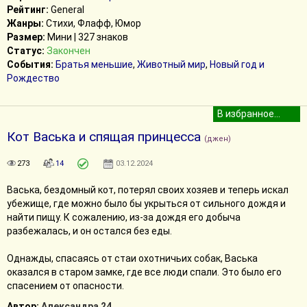
Рейтинг:
General
Жанры:
Стихи, Флафф, Юмор
Размер:
Мини | 327 знаков
Статус:
Закончен
События:
Братья меньшие
,
Животный мир
,
Новый год и
Рождество
Кот Васька и спящая принцесса
(джен)
273
14
03.12.2024
Васька, бездомный кот, потерял своих хозяев и теперь искал
убежище, где можно было бы укрыться от сильного дождя и
найти пищу. К сожалению, из-за дождя его добыча
разбежалась, и он остался без еды.
Однажды, спасаясь от стаи охотничьих собак, Васька
оказался в старом замке, где все люди спали. Это было его
спасением от опасности.
Автор:
Александра 24