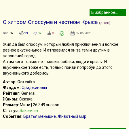
О хитром Опоссуме и честном Крысе
(джен)
1.3k
29
37
3
02.06.2025
Жил да был опоссум, который любил приключения и всякое
разное вкусненькое. И отправился он за тем и другим в
человечий город.
А там кого только нет: кошки, собаки, люди и крысы. И
вкусненькое тоже есть, только пойди попробуй до этого
вкусненького доберись.
Автор:
Gorenika
Фандом:
Ориджиналы
Рейтинг:
General
Жанры:
Сказка
Размер:
Мини | 26 349 знаков
Статус:
Закончен
События:
Братья меньшие
,
Животный мир