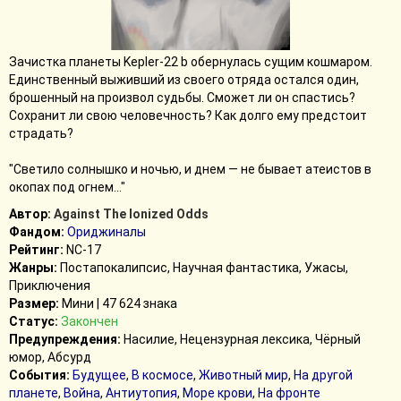
Зачистка планеты Kepler-22 b обернулась сущим кошмаром.
Единственный выживший из своего отряда остался один,
брошенный на произвол судьбы. Сможет ли он спастись?
Сохранит ли свою человечность? Как долго ему предстоит
страдать?
"Светило солнышко и ночью, и днем — не бывает атеистов в
окопах под огнем..."
Автор:
Against The Ionized Odds
Фандом:
Ориджиналы
Рейтинг:
NC-17
Жанры:
Постапокалипсис, Научная фантастика, Ужасы,
Приключения
Размер:
Мини | 47 624 знака
Статус:
Закончен
Предупреждения:
Насилие, Нецензурная лексика, Чёрный
юмор, Абсурд
События:
Будущее
,
В космосе
,
Животный мир
,
На другой
планете
,
Война
,
Антиутопия
,
Море крови
,
На фронте