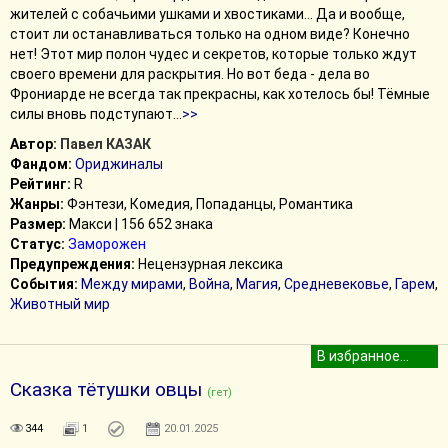
жителей с собачьими ушками и хвостиками... Да и вообще,
стоит ли останавливаться только на одном виде? Конечно
нет! Этот мир полон чудес и секретов, которые только ждут
своего времени для раскрытия. Но вот беда - дела во
Фрониарде не всегда так прекрасны, как хотелось бы! Тёмные
силы вновь подступают
...
>>
Автор:
Павел КАЗАК
Фандом:
Ориджиналы
Рейтинг:
R
Жанры:
Фэнтези, Комедия, Попаданцы, Романтика
Размер:
Макси | 156 652 знака
Статус:
Заморожен
Предупреждения:
Нецензурная лексика
События:
Между мирами
,
Война
,
Магия
,
Средневековье
,
Гарем
,
Животный мир
Сказка тётушки овцы
(гет)
344
1
20.01.2025