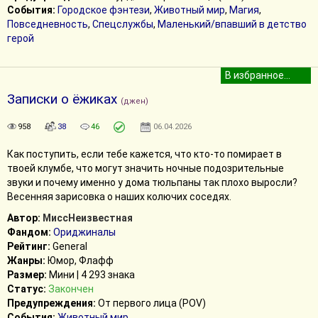
События:
Городское фэнтези
,
Животный мир
,
Магия
,
Повседневность
,
Спецслужбы
,
Маленький/впавший в детство
герой
Записки о ёжиках
(джен)
958
38
46
06.04.2026
Как поступить, если тебе кажется, что кто-то помирает в
твоей клумбе, что могут значить ночные подозрительные
звуки и почему именно у дома тюльпаны так плохо выросли?
Весенняя зарисовка о наших колючих соседях.
Автор:
МиссНеизвестная
Фандом:
Ориджиналы
Рейтинг:
General
Жанры:
Юмор, Флафф
Размер:
Мини | 4 293 знака
Статус:
Закончен
Предупреждения:
От первого лица (POV)
События:
Животный мир