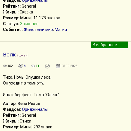
Фандом:
Ориджиналы
Рейтинг:
General
Жанры:
Сказка
Размер:
Мини | 11 178 знаков
Статус:
Закончен
События:
Животный мир
,
Магия
Волк
(джен)
452
8
11
05.10.2025
Тихо. Ночь. Опушка леса.
Он уходит в темноту.
Инктоберфест. Тема "Олень".
Автор:
Rena Peace
Фандом:
Ориджиналы
Рейтинг:
General
Жанры:
Стихи
Размер:
Мини | 293 знака