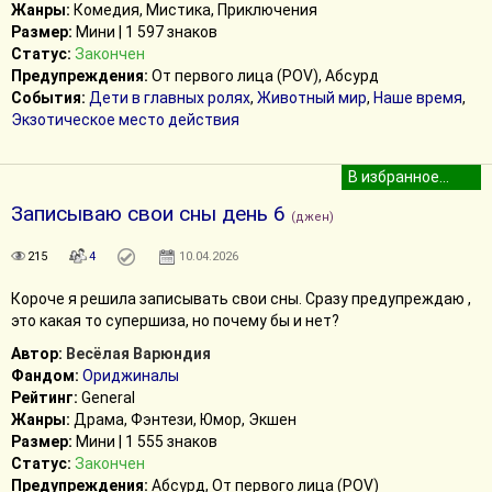
Жанры:
Комедия, Мистика, Приключения
Размер:
Мини | 1 597 знаков
Статус:
Закончен
Предупреждения:
От первого лица (POV), Абсурд
События:
Дети в главных ролях
,
Животный мир
,
Наше время
,
Экзотическое место действия
Записываю свои сны день 6
(джен)
215
4
10.04.2026
Короче я решила записывать свои сны. Сразу предупреждаю ,
это какая то супершиза, но почему бы и нет?
Автор:
Весёлая Варюндия
Фандом:
Ориджиналы
Рейтинг:
General
Жанры:
Драма, Фэнтези, Юмор, Экшен
Размер:
Мини | 1 555 знаков
Статус:
Закончен
Предупреждения:
Абсурд, От первого лица (POV)