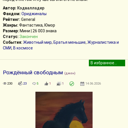
Автор:
Кэдвалладер
Фандом:
Ориджиналы
Рейтинг:
General
Жанры:
Фантастика, Юмор
Размер:
Мини | 26 003 знака
Статус:
Закончен
События:
Животный мир
,
Братья меньшие
,
Журналистика и
СМИ
,
В космосе
Рождённый свободным
(джен)
230
23
5
1
1
14.06.2026