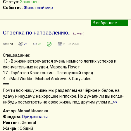
Статус:
Закончен
События:
Животный мир
Стрелка по направлению...
(джен)
670
25
22
21.08.2025
Спецзадание:
13 - В жизни встречается очень немного легких успехов и
окончательных неудач. Марсель Пруст
17 - Горбатов Константин - Потонувший город
4 - «Mad World» - Michael Andrews & Gary Jules
***
Почти всю нашу жизнь мы разделяем на чёрное и белое, на
удачу и неудачу, на хорошее и плохое. Но думали ли вы когда-
нибудь посмотреть на свою жизнь под другим углом и
...
>>
Автор:
Мирай Ивасаки
Фандом:
Ориджиналы
Рейтинг:
General
Жанры:
Общий