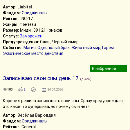
Автор:
Liubitel
Фандом:
Ориджиналы
Рейтинг:
NC-17
Жанры:
Фэнтези
Размер:
Миди | 391 211 знаков
Статус:
Заморожен
Предупреждения:
Слэш, Чёрный юмор
События:
Магия
,
Однополый брак
,
Животный мир
,
Гарем
,
Экзотическое место действия
Записываю свои сны день 17
(джен)
183
2
24.04.2026
Короче я решила записывать свои сны. Сразу предупреждаю ,
это какая то супершиза, но почему бы и нет?
Автор:
Весёлая Варюндия
Фандом:
Ориджиналы
Рейтинг:
General